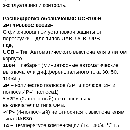
эксплуатацию и контроль.
Расшифровка обозначения: UCB100H
3PT4P0000C 00032F
С фиксированной установкой защиты от
перегрузки – для типов
U
AB, UCB, UPB
Где,
UCB –
Тип
Автоматического выключателя в литом
корпусе
100H
– габарит (Миниатюрные автоматические
выключатели дифференциального тока 30, 50,
100
AF
)
3P –
количество полюсов (3Р -3 полюса,
2P-2
полюса,4Р-4 полюса1)
*
«2P» (2-полюсный) не относится к
выключателям типа UPB.
«4P» (4-полюсный) не относится к выключателям
типа UAB30.
T4 –
Температура компенсации (T4 - 40/45℃ T5-