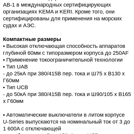
AB-1 в международных сертифицирующих
организациях KEMA и KERI. Кроме того, они
сертифицированы для применения на морских
судах и АЭС.
Компактные размеры
• Высокая отключающая способность аппаратов
глубиной 60мм с типоразмером корпуса до 250AF
• Применение токоограничительной технологии
• Тип UAB
- до 25кА при 380/415В пер. тока и Ш75 х В130 х
Г60мм
• Тип UCB
- до 50кА при 380/415В пер. тока и Ш90/105 х В165
х Г60мм
• Автоматические выключатели в литом корпусе
U-Series выпускаются на номинальный ток от 3 до
1 600A с отключающей