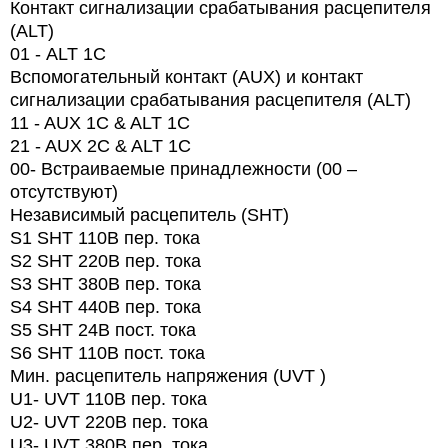
Контакт сигнализации срабатывания расцепителя
(ALT)
01 -
ALT
1
C
Вспомогательный контакт (AUX) и контакт
сигнализации срабатывания расцепителя (ALT)
11 - AUX 1C & ALT 1C
21 - AUX 2C & ALT 1C
00- Встраиваемые принадлежности (00 –
отсутствуют)
Независимый расцепитель (SHT)
S1 SHT 110В пер. тока
S2 SHT 220В пер. тока
S3 SHT 380В пер. тока
S4 SHT 440В пер. тока
S5 SHT 24В пост. тока
S6 SHT 110В пост. тока
Мин. расцепитель напряжения (UVT )
U1- UVT 110В пер. тока
U2- UVT 220В пер. тока
U3- UVT 380В пер. тока