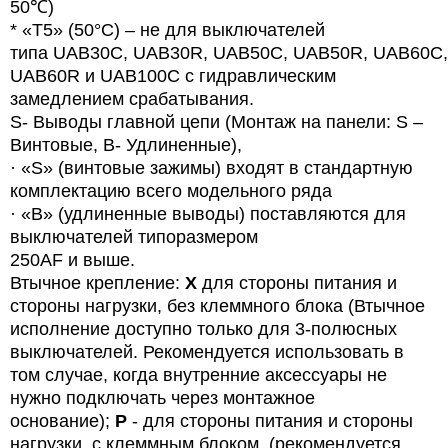
50℃)
* «T5» (50°C) – не для выключателей
типа
UAB
30
C
,
UAB
30
R
,
UAB
50
C
,
UAB
50
R
,
UAB
60
C
,
UAB60R и UAB100C с гидравлическим
замедлением срабатывания.
S- Выводы главной цепи (Монтаж на панели: S –
Винтовые, B- Удлиненные),
· «
S
» (винтовые зажимы) входят в стандартную
комплектацию всего модельного ряда
· «B» (удлиненные выводы) поставляются для
выключателей типоразмером
250AF и выше.
Втычное крепление:
X
для стороны питания и
стороны нагрузки, без клеммного блока (Втычное
исполнение доступно только для 3-полюсных
выключателей. Рекомендуется использовать в
том случае, когда внутренние аксессуары не
нужно подключать через монтажное
основание);
P
- для стороны питания и стороны
нагрузки, с клеммным блоком. (рекомендуется