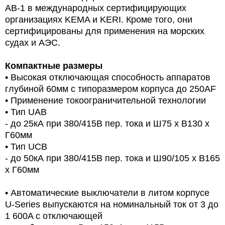
AB-1 в международных сертифицирующих
организациях KEMA и KERI. Кроме того, они
сертифицированы для применения на морских
судах и АЭС.
Компактные размеры
• Высокая отключающая способность аппаратов
глубиной 60мм с типоразмером корпуса до 250AF
• Применение токоограничительной технологии
• Тип UAB
- до 25кА при 380/415В пер. тока и Ш75 х В130 х
Г60мм
• Тип UCB
- до 50кА при 380/415В пер. тока и Ш90/105 х В165
х Г60мм
• Автоматические выключатели в литом корпусе
U-Series выпускаются на номинальный ток от 3 до
1 600A с отключающей