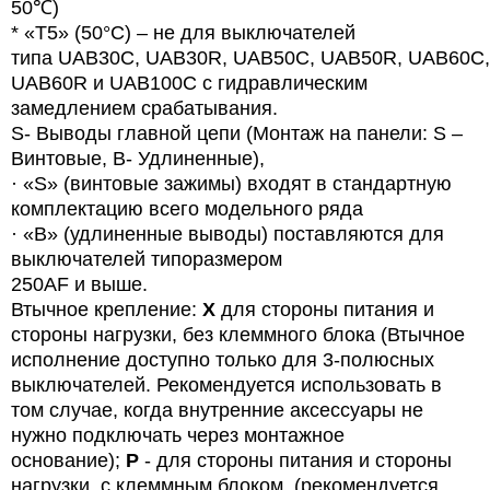
50℃)
* «T5» (50°C) – не для выключателей
типа
UAB
30
C
,
UAB
30
R
,
UAB
50
C
,
UAB
50
R
,
UAB
60
C
,
UAB60R и UAB100C с гидравлическим
замедлением срабатывания.
S- Выводы главной цепи (Монтаж на панели: S –
Винтовые, B- Удлиненные),
· «
S
» (винтовые зажимы) входят в стандартную
комплектацию всего модельного ряда
· «B» (удлиненные выводы) поставляются для
выключателей типоразмером
250AF и выше.
Втычное крепление:
X
для стороны питания и
стороны нагрузки, без клеммного блока (Втычное
исполнение доступно только для 3-полюсных
выключателей. Рекомендуется использовать в
том случае, когда внутренние аксессуары не
нужно подключать через монтажное
основание);
P
- для стороны питания и стороны
нагрузки, с клеммным блоком. (рекомендуется