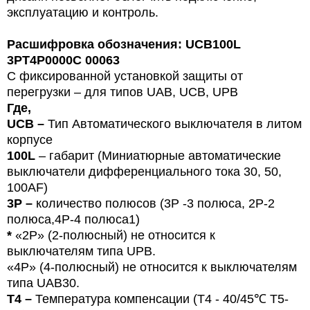
эксплуатацию и контроль.
Расшифровка обозначения: UCB100L
3PT4P0000C 00063
С фиксированной установкой защиты от
перегрузки – для типов
U
AB, UCB, UPB
Где,
UCB –
Тип
Автоматического выключателя в литом
корпусе
100L
– габарит (Миниатюрные автоматические
выключатели дифференциального тока 30, 50,
100
AF
)
3P –
количество полюсов (3Р -3 полюса,
2P-2
полюса,4Р-4 полюса1)
*
«2P» (2-полюсный) не относится к
выключателям типа UPB.
«4P» (4-полюсный) не относится к выключателям
типа UAB30.
T4 –
Температура компенсации (T4 - 40/45℃ T5-