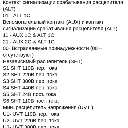
Контакт сигнализации срабатывания расцепителя
(ALT)
01 -
ALT
1
C
Вспомогательный контакт (AUX) и контакт
сигнализации срабатывания расцепителя (ALT)
11 - AUX 1C & ALT 1C
21 - AUX 2C & ALT 1C
00- Встраиваемые принадлежности (00 –
отсутствуют)
Независимый расцепитель (SHT)
S1 SHT 110В пер. тока
S2 SHT 220В пер. тока
S3 SHT 380В пер. тока
S4 SHT 440В пер. тока
S5 SHT 24В пост. тока
S6 SHT 110В пост. тока
Мин. расцепитель напряжения (UVT )
U1- UVT 110В пер. тока
U2- UVT 220В пер. тока
U3- UVT 380В пер. тока