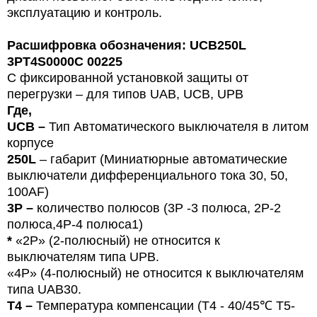
эксплуатацию и контроль.
Расшифровка обозначения: UCB250L
3PT4S0000C 00225
С фиксированной установкой защиты от
перегрузки – для типов
U
AB, UCB, UPB
Где,
UCB –
Тип
Автоматического выключателя в литом
корпусе
250L
– габарит (Миниатюрные автоматические
выключатели дифференциального тока 30, 50,
100
AF
)
3P –
количество полюсов (3Р -3 полюса,
2P-2
полюса,4Р-4 полюса1)
*
«2P» (2-полюсный) не относится к
выключателям типа UPB.
«4P» (4-полюсный) не относится к выключателям
типа UAB30.
T4 –
Температура компенсации (T4 - 40/45℃ T5-