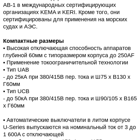
AB-1 в международных сертифицирующих
организациях KEMA и KERI. Кроме того, они
сертифицированы для применения на морских
судах и АЭС.
Компактные размеры
• Высокая отключающая способность аппаратов
глубиной 60мм с типоразмером корпуса до 250AF
• Применение токоограничительной технологии
• Тип UAB
- до 25кА при 380/415В пер. тока и Ш75 х В130 х
Г60мм
• Тип UCB
- до 50кА при 380/415В пер. тока и Ш90/105 х В165
х Г60мм
• Автоматические выключатели в литом корпусе
U-Series выпускаются на номинальный ток от 3 до
1 600A с отключающей