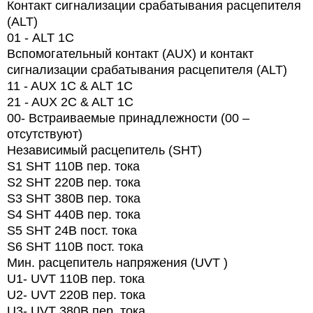
Контакт сигнализации срабатывания расцепителя
(ALT)
01 -
ALT
1
C
Вспомогательный контакт (AUX) и контакт
сигнализации срабатывания расцепителя (ALT)
11 - AUX 1C & ALT 1C
21 - AUX 2C & ALT 1C
00- Встраиваемые принадлежности (00 –
отсутствуют)
Независимый расцепитель (SHT)
S1 SHT 110В пер. тока
S2 SHT 220В пер. тока
S3 SHT 380В пер. тока
S4 SHT 440В пер. тока
S5 SHT 24В пост. тока
S6 SHT 110В пост. тока
Мин. расцепитель напряжения (UVT )
U1- UVT 110В пер. тока
U2- UVT 220В пер. тока
U3- UVT 380В пер. тока