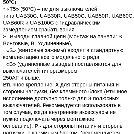
50℃)
* «T5» (50°C) – не для выключателей
типа
UAB
30
C
,
UAB
30
R
,
UAB
50
C
,
UAB
50
R
,
UAB
60
C
,
UAB60R и UAB100C с гидравлическим
замедлением срабатывания.
S- Выводы главной цепи (Монтаж на панели: S –
Винтовые, B- Удлиненные),
· «
S
» (винтовые зажимы) входят в стандартную
комплектацию всего модельного ряда
· «B» (удлиненные выводы) поставляются для
выключателей типоразмером
250AF и выше.
Втычное крепление:
X
для стороны питания и
стороны нагрузки, без клеммного блока (Втычное
исполнение доступно только для 3-полюсных
выключателей. Рекомендуется использовать в
том случае, когда внутренние аксессуары не
нужно подключать через монтажное
основание);
P
- для стороны питания и стороны
нагрузки, с клеммным блоком. (рекомендуется