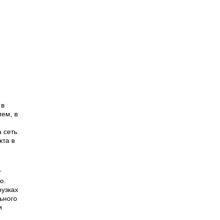
 в
ием, в
 сеть
кта в
т
ю.
рузках
ьного
и