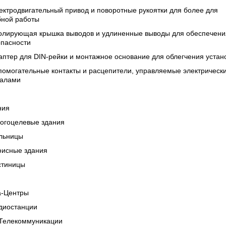
ектродвигательный привод и поворотные рукоятки для более для
бной работы
золирующая крышка выводов и удлиненные выводы для обеспечени
опасности
аптер для DIN-рейки и монтажное основание для облегчения устан
помогательные контакты и расцепители, управляемые электрическ
налами
ния
ногоцелевые здания
ольницы
фисные здания
стиницы
а-Центры
адиостанции
/Телекоммуникации