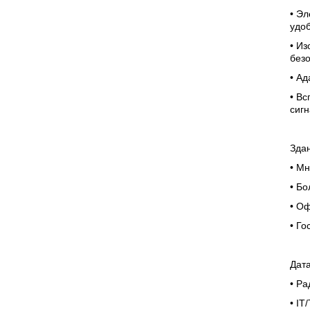
• Эл
удо
• И
без
• Ад
• Вс
сиг
Зда
• М
• Б
• О
• Го
Дат
• Р
• IT