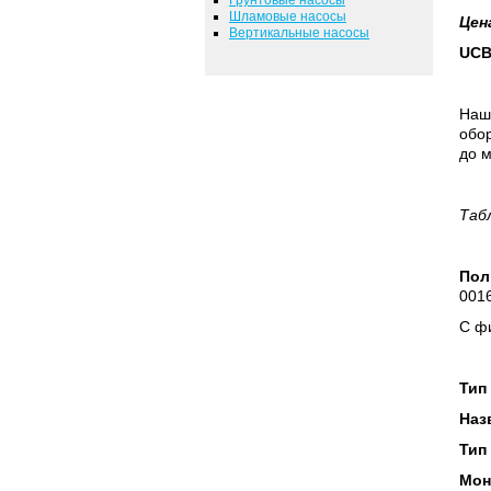
Шламовые насосы
Цен
Вертикальные насосы
UCB
Наш
обор
до м
Таб
Пол
0016
С фи
Тип
Наз
Тип
Мон