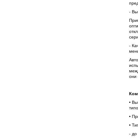
пре
- В
При
опти
отк
сери
- Ка
мен
Авто
испы
меж
они
Ком
• В
тип
• П
• Ти
- до