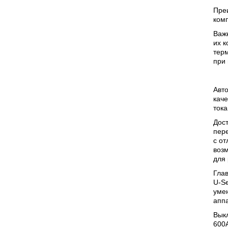
Пре
ком
Важ
их к
терм
при
Авто
каче
тока
Дост
пер
с о
воз
для 
Гла
U-Se
умен
аппа
Выкл
600A