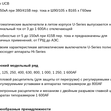
ип UCB
 50кА при 380/415В пер. тока и Ш90/105 х В165 х Г60мм
томатические выключатели в литом корпусе U-Series выпускаются 
нальный ток от 3 до 1 600A с отключающей
обностью от 5 до 150кА при 415В пер. тока и предназначены для
личных применений, от ГРЩ до АЭС.
воим характеристикам автоматические выключатели U-Series полн
осходят аппараты Hi-Series
окий модельный ряд
, 125, 250, 400, 630, 800, 1 000, 1 250, 1 600AF
пловой расцепитель (для защиты от перегрузки) с регулируемыми 
егулируемыми уставками в аппаратах типоразмером до 800AF
лектронные расцепители и механизм с двойным разрывом главной ц
аратах типоразмером 1 600AF
нообразные принадлежности