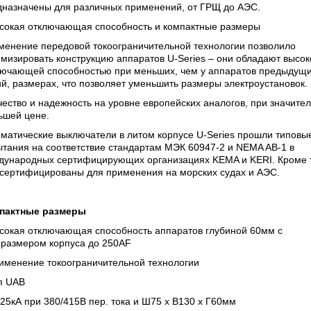
дназначены для различных применений, от ГРЩ до АЭС.
ысокая отключающая способность и компактные размеры
менение передовой токоограничительной технологии позволило
мизировать конструкцию аппаратов U-Series – они обладают высок
лючающей способностью при меньших, чем у аппаратов предыдущ
й, размерах, что позволяет уменьшить размеры электроустановок.
чество и надежность на уровне европейских аналогов, при значите
ьшей цене.
матические выключатели в литом корпусе U-Series прошли типовы
тания на соответствие стандартам МЭК 60947-2 и NEMA AB-1 в
дународных сертифицирующих организациях KEMA и KERI. Кроме т
 сертифицированы для применения на морских судах и АЭС.
пактные размеры
ысокая отключающая способность аппаратов глубиной 60мм с
оразмером корпуса до 250AF
рименение токоограничительной технологии
п UAB
 25кА при 380/415В пер. тока и Ш75 х В130 х Г60мм