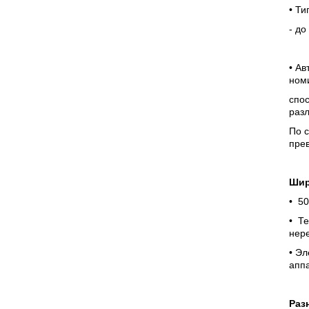
• Т
- до
• Ав
номи
спос
раз
По с
прев
Шир
• 50
• Те
нер
• Э
апп
Раз