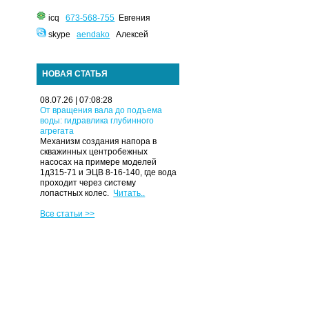
icq
673-568-755
Евгения
skype
aendako
Алексей
НОВАЯ СТАТЬЯ
08.07.26 | 07:08:28
От вращения вала до подъема
воды: гидравлика глубинного
агрегата
Механизм создания напора в
скважинных центробежных
насосах на примере моделей
1д315-71 и ЭЦВ 8-16-140, где вода
проходит через систему
лопастных колес.
Читать..
Все статьи >>