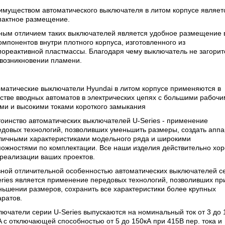
имуществом автоматического выключателя в литом корпусе являетс
пактное размещение.
ным отличием таких выключателей является удобное размещение 
омпонентов внутри плотного корпуса, изготовленного из
ореактивной пластмассы. Благодаря чему выключатель не загорит
 возникновении пламени.
матические выключатели Hyundai в литом корпусе применяются в
стве вводных автоматов в электрических цепях с большими рабоч
ми и высокими токами короткого замыкания
оинство автоматических выключателей U-Series - применение
едовых технологий, позволивших уменьшить размеры, создать апп
тличными характеристиками модельного ряда и широкими
можностями по комплектации. Все наши изделия действительно хо
реализации ваших проектов.
вной отличительной особенностью автоматических выключателей с
ries является применение передовых технологий, позволивших пр
ьшении размеров, сохранить все характеристики более крупных
ратов.
ючатели серии U-Series выпускаются на номинальный ток от 3 до 
 с отключающей способностью от 5 до 150кА при 415В пер. тока и