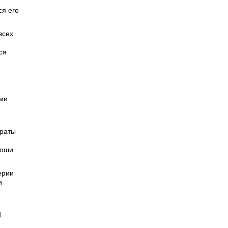
я его
всех
ся
ими
араты
роши
ерии
и
1