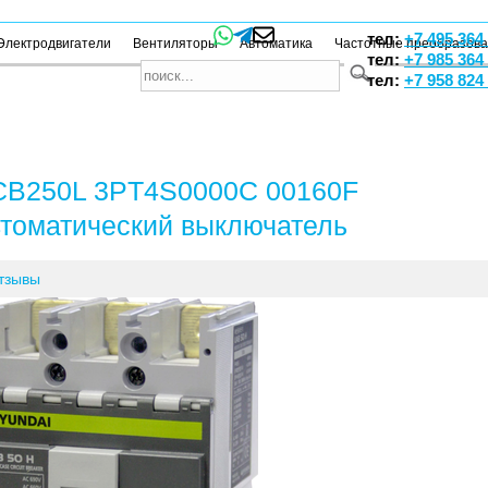
тел:
+7 495 364
Электродвигатели
Вентиляторы
Автоматика
Частотные преобразов
тел:
+7 985 364
тел:
+7 958 824
B250L 3PT4S0000C 00160F
томатический выключатель
тзывы