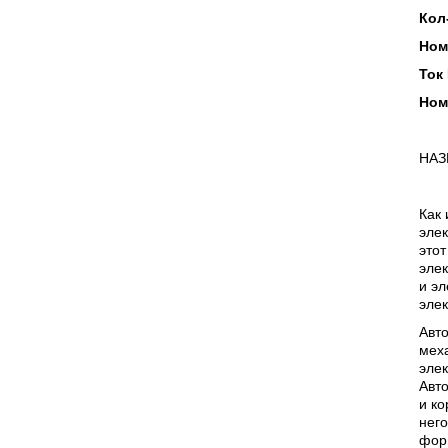
Кол
Ном
Ток 
Ном
НАЗ
Как 
элек
этот
элек
и э
элек
Авт
меха
элек
Авто
и ко
него
фор