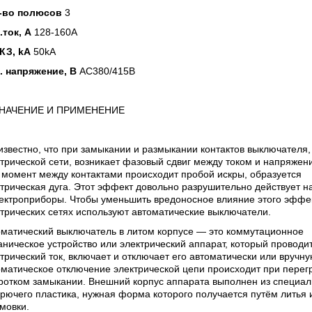
-во полюсов
3
.ток, А
128-160A
КЗ, kA
50kA
. напряжение, В
AC380/415В
НАЧЕНИЕ И ПРИМЕНЕНИЕ
известно, что при замыкании и размыкании контактов выключателя,
трической сети, возникает фазовый сдвиг между током и напряжен
 момент между контактами происходит пробой искры, образуется
трическая дуга. Этот эффект довольно разрушительно действует на
лектроприборы. Чтобы уменьшить вредоносное влияние этого эффе
трических сетях используют автоматические выключатели.
оматический выключатель в литом корпусе — это коммутационное
ническое устройство или электрический аппарат, который проводи
трический ток, включает и отключает его автоматически или вручну
матическое отключение электрической цепи происходит при перег
ротком замыкании. Внешний корпус аппарата выполнен из специал
рючего пластика, нужная форма которого получается путём литья 
мовки.