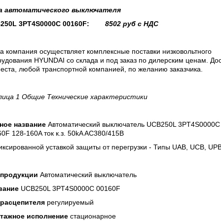
а
автоматического выключателя
250L 3PT4S0000C 00160F:
8502
руб с НДС
а компания осуществляет комплексные поставки низковольтного
удования HYUNDAI со склада и под заказ по дилерским ценам. До
еста, любой транспортной компанией, по желанию заказчика.
лица 1 Общие Технические характеристики
ное название
Автоматический выключатель UCB250L 3PT4S0000C
0F 128-160A ток к.з. 50kA AC380/415В
ксированной уставкой защиты от перегрузки - Типы UAB, UCB, UP
 продукции
Автоматический выключатель
вание
UCB250L 3PT4S0000C 00160F
 расцепителя
регулируемый
тажное исполнение
стационарное