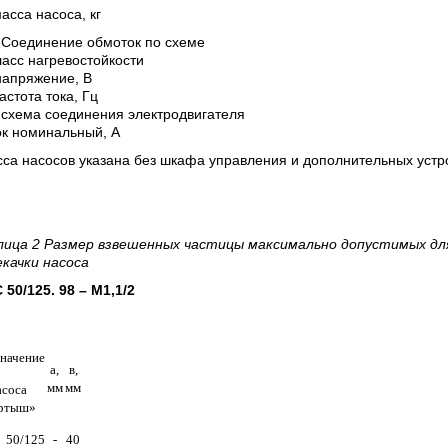
асса насоса, кг
 Соединение обмоток по схеме
класс нагревостойкости
напряжение, В
частота тока, Гц
 схема соединения электродвигателя
ток номинальный, А
са насосов указана без шкафа управления и дополнительных устр
лица 2 Размер взвешенных частицы максимально допустимых дл
екачки насоса
50/125. 98 – М1,1/2
начение
а,
в,
мм
мм
асоса
ртыш»
 50/125
-
40