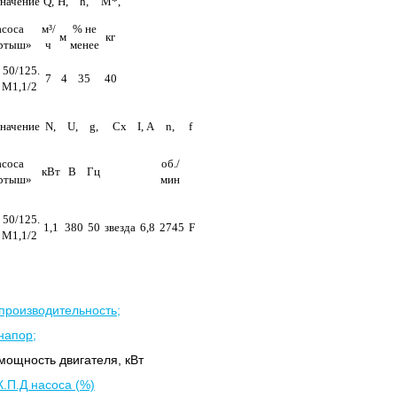
начение
Q,
H,
h,
М*,
асоса
м³/
% не
м
кг
ртыш»
ч
менее
50/125.
7
4
35
40
 М1,1/2
начение
N,
U,
g,
Cx
I, А
n,
f
асоса
об./
кВт
В
Гц
ртыш»
мин
50/125.
1,1
380
50
звезда
6,8
2745
F
 М1,1/2
производительность;
напор;
мощность двигателя, кВт
 К.П.Д насоса (%)