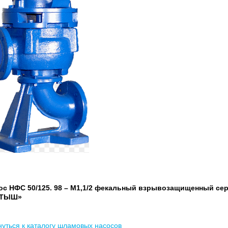
ос НФС 50/125. 98 – М1,1/2 фекальный взрывозащищенный се
РТЫШ»
нуться к каталогу шламовых насосов