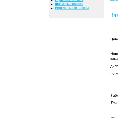
Шламовые насосы
Вертикальные насосы
За
Цен
Наша
зака
диле
по ж
Таб
Тех