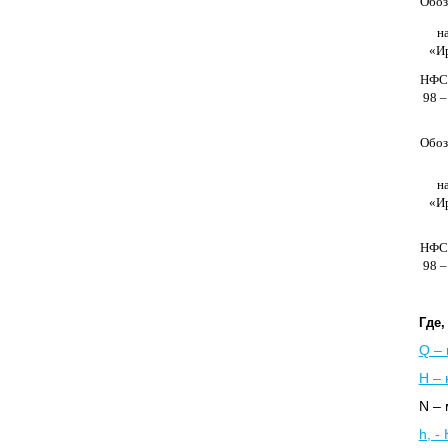
Обоз
н
«И
НФС 
98 –
Обоз
н
«И
НФС 
98 –
Где,
Q – 
Н – 
N – 
h, -