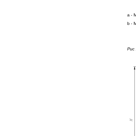
a - 
b - 
Рис