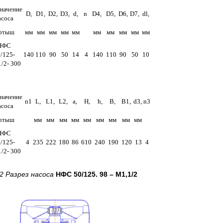
начение
D,
D1,
D2,
D3,
d,
n
D4,
D5,
D6,
D7,
dl,
асоса
ртыш
мм
мм
мм
мм
мм
мм
мм
мм
мм
мм
НФС
/125
-
140
110
90
50
14
4
140
110
90
50
10
1
/2- 300
начение
n1
L,
L1,
L2,
а,
Н,
h,
В,
В1,
d3,
n3
асоса
ртыш
мм
мм
мм
мм
мм
мм
мм
мм
мм
НФС
/125-
4
235
222
180
86
610
240
190
120
13
4
/2- 300
 2 Разрез насоса
НФС 50/125. 98 – М1,1/2