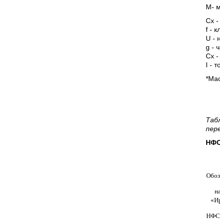
М- м
Сх -
f - 
U - 
g - 
Сх -
I - 
*Мас
Таб
пер
НФС 
Обоз
н
«И
НФС