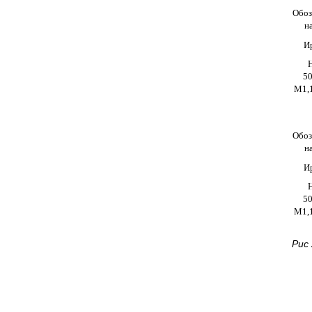
Обоз
н
И
50
M1,
Обоз
н
И
50
M1,1
Рис