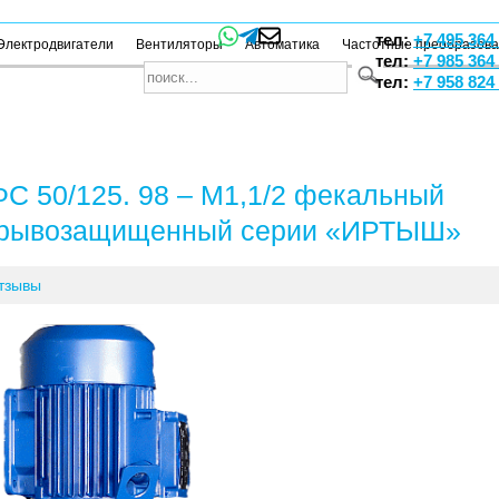
тел:
+7 495 364
Электродвигатели
Вентиляторы
Автоматика
Частотные преобразов
тел:
+7 985 364
тел:
+7 958 824
С 50/125. 98 – М1,1/2 фекальный
зрывозащищенный серии «ИРТЫШ»
тзывы