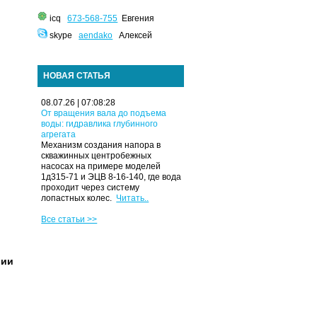
icq
673-568-755
Евгения
skype
aendako
Алексей
НОВАЯ СТАТЬЯ
08.07.26 | 07:08:28
От вращения вала до подъема
воды: гидравлика глубинного
агрегата
Механизм создания напора в
скважинных центробежных
насосах на примере моделей
1д315-71 и ЭЦВ 8-16-140, где вода
проходит через систему
лопастных колес.
Читать..
Все статьи >>
рии