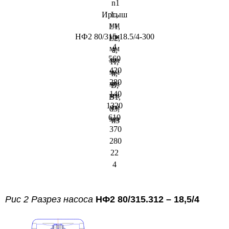
n1
Иртыш
L,
мм
L1,
НФ2 80/315-18.5/4-300
мм
L2,
4
мм
а,
560
мм
Н,
420
мм
h,
280
мм
В,
140
мм
В1,
1320
мм
d3,
610
мм
n3
370
280
22
4
Рис 2 Разрез насоса
НФ2 80/315.312 – 18,5/4