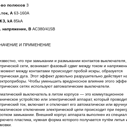
-во полюсов
3
.ток, А
63-160A
КЗ, kA
85kA
. напряжение, В
AC380/415В
НАЧЕНИЕ И ПРИМЕНЕНИЕ
известно, что при замыкании и размыкании контактов выключателя,
трической сети, возникает фазовый сдвиг между током и напряжен
 момент между контактами происходит пробой искры, образуется
трическая дуга. Этот эффект довольно разрушительно действует на
лектроприборы. Чтобы уменьшить вредоносное влияние этого эффе
трических сетях используют автоматические выключатели.
оматический выключатель в литом корпусе — это коммутационное
ническое устройство или электрический аппарат, который проводи
трический ток, включает и отключает его автоматически или вручну
матическое отключение электрической цепи происходит при перег
ротком замыкании. Внешний корпус аппарата выполнен из специал
рючего пластика, нужная форма которого получается путём литья 
мовки.