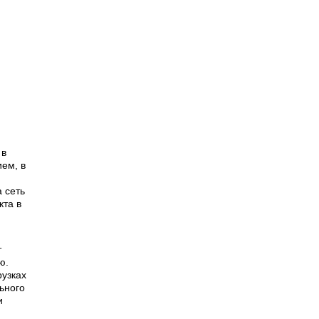
 в
ием, в
 сеть
кта в
т
ю.
рузках
ьного
и