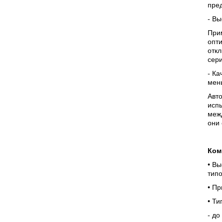
пре
- В
При
опти
отк
сери
- Ка
мен
Авто
испы
меж
они
Ком
• В
тип
• П
• Ти
- до