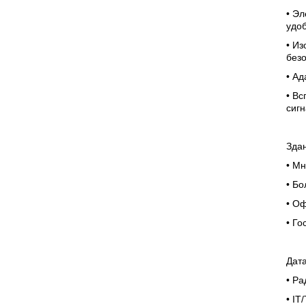
• Эл
удо
• И
без
• Ад
• Вс
сиг
Зда
• М
• Б
• О
• Го
Дат
• Р
• IT