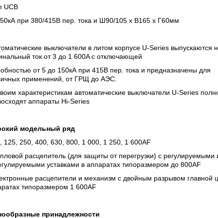
ип UCB
 50кА при 380/415В пер. тока и Ш90/105 х В165 х Г60мм
томатические выключатели в литом корпусе U-Series выпускаются 
нальный ток от 3 до 1 600A с отключающей
обностью от 5 до 150кА при 415В пер. тока и предназначены для
личных применений, от ГРЩ до АЭС.
воим характеристикам автоматические выключатели U-Series полн
осходят аппараты Hi-Series
окий модельный ряд
, 125, 250, 400, 630, 800, 1 000, 1 250, 1 600AF
пловой расцепитель (для защиты от перегрузки) с регулируемыми 
егулируемыми уставками в аппаратах типоразмером до 800AF
лектронные расцепители и механизм с двойным разрывом главной ц
аратах типоразмером 1 600AF
нообразные принадлежности