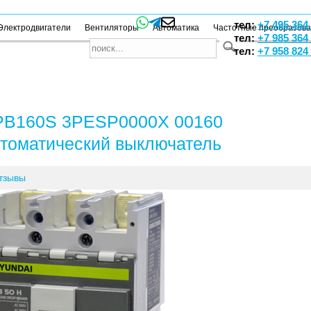
тел:
+7 495 364
Электродвигатели
Вентиляторы
Автоматика
Частотные преобразов
тел:
+7 985 364
тел:
+7 958 824
B160S 3PESP0000X 00160
томатический выключатель
тзывы