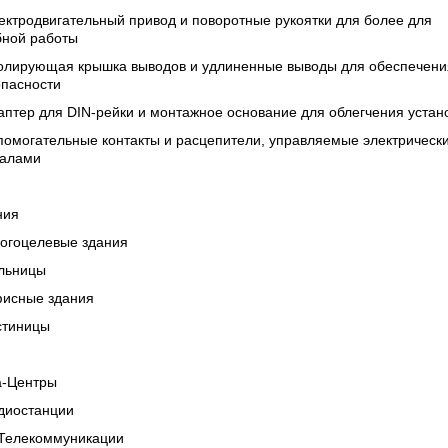
ектродвигательный привод и поворотные рукоятки для более для
бной работы
золирующая крышка выводов и удлиненные выводы для обеспечени
опасности
аптер для DIN-рейки и монтажное основание для облегчения устан
помогательные контакты и расцепители, управляемые электрическ
налами
ния
ногоцелевые здания
ольницы
фисные здания
стиницы
а-Центры
адиостанции
/Телекоммуникации