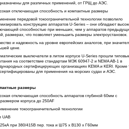
дназначены для различных применений, от ГРЩ до АЭС.
ысокая отключающая способность и компактные размеры
менение передовой токоограничительной технологии позволило
мизировать конструкцию аппаратов U-Series – они обладают высок
лючающей способностью при меньших, чем у аппаратов предыдущ
й, размерах, что позволяет уменьшить размеры электроустановок.
чество и надежность на уровне европейских аналогов, при значите
ьшей цене.
матические выключатели в литом корпусе U-Series прошли типовы
тания на соответствие стандартам МЭК 60947-2 и NEMA AB-1 в
дународных сертифицирующих организациях KEMA и KERI. Кроме т
 сертифицированы для применения на морских судах и АЭС.
пактные размеры
ысокая отключающая способность аппаратов глубиной 60мм с
оразмером корпуса до 250AF
рименение токоограничительной технологии
п UAB
 25кА при 380/415В пер. тока и Ш75 х В130 х Г60мм