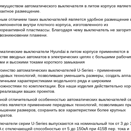
имуществом автоматического выключателя в литом корпусе являетс
пактное размещение.
ным отличием таких выключателей является удобное размещение 
омпонентов внутри плотного корпуса, изготовленного из
ореактивной пластмассы. Благодаря чему выключатель не загорит
 возникновении пламени.
матические выключатели Hyundai в литом корпусе применяются в
стве вводных автоматов в электрических цепях с большими рабоч
ми и высокими токами короткого замыкания
оинство автоматических выключателей U-Series - применение
едовых технологий, позволивших уменьшить размеры, создать апп
тличными характеристиками модельного ряда и широкими
можностями по комплектации. Все наши изделия действительно хо
реализации ваших проектов.
вной отличительной особенностью автоматических выключателей с
ries является применение передовых технологий, позволивших пр
ьшении размеров, сохранить все характеристики более крупных
ратов.
ючатели серии U-Series выпускаются на номинальный ток от 3 до 
 с отключающей способностью от 5 до 150кА при 415В пер. тока и