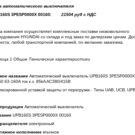
а
автоматического выключателя
160S 3PESP0000X 00160:
21504
руб с НДС
а компания осуществляет комплексные поставки низковольтного
удования HYUNDAI со склада и под заказ по дилерским ценам. До
еста, любой транспортной компанией, по желанию заказчика.
лица 1 Общие Технические характеристики
ное название
Автоматический выключатель UPB160S 3PESP0000X
0 63-160A ток к.з. 85kA AC380/415В
ксированной уставкой защиты от перегрузки - Типы UAB, UCB, UP
 продукции
Автоматический выключатель
вание
UPB160S 3PESP0000X 00160
 расцепителя
электронный
тажное исполнение
втычное