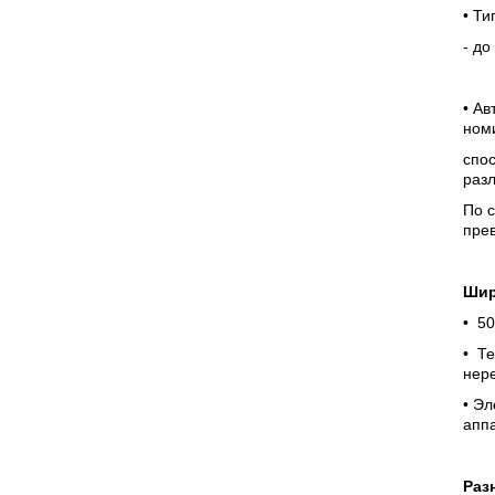
• Т
- до
• Ав
номи
спос
раз
По с
прев
Шир
• 50
• Те
нер
• Э
апп
Раз