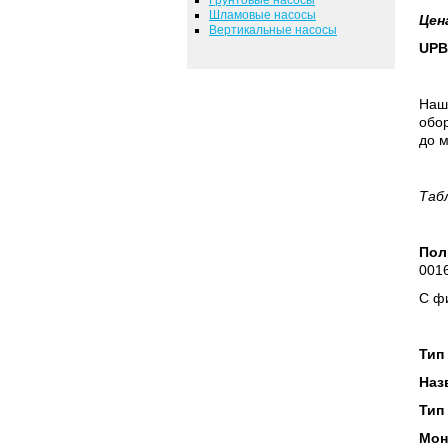
Шламовые насосы
Цен
Вертикальные насосы
UPB
Наш
обор
до м
Таб
Пол
0016
С фи
Тип
Наз
Тип
Мон