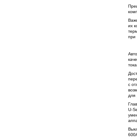
Пре
ком
Важ
их к
терм
при
Авто
каче
тока
Дост
пер
с о
воз
для 
Гла
U-Se
умен
аппа
Выкл
600A