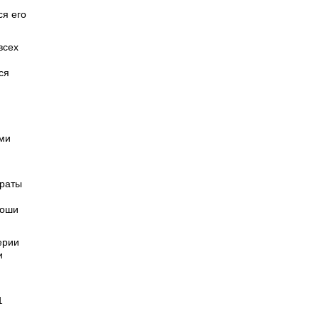
я его
всех
ся
ими
араты
роши
ерии
и
1