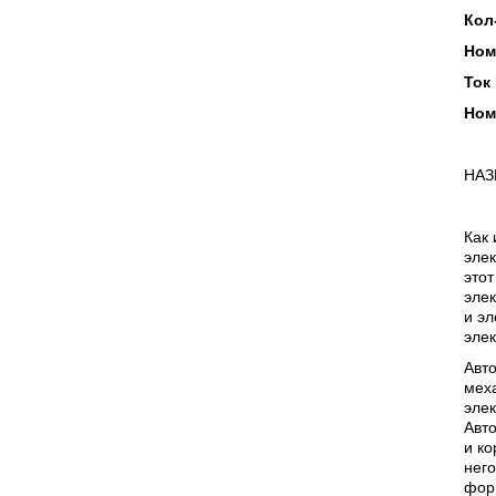
Кол
Ном
Ток 
Ном
НАЗ
Как 
элек
этот
элек
и э
элек
Авт
меха
элек
Авто
и ко
него
фор