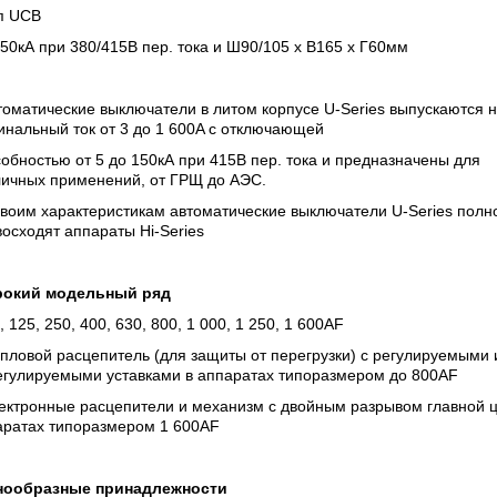
ип UCB
 50кА при 380/415В пер. тока и Ш90/105 х В165 х Г60мм
томатические выключатели в литом корпусе U-Series выпускаются 
нальный ток от 3 до 1 600A с отключающей
обностью от 5 до 150кА при 415В пер. тока и предназначены для
личных применений, от ГРЩ до АЭС.
воим характеристикам автоматические выключатели U-Series полн
осходят аппараты Hi-Series
окий модельный ряд
, 125, 250, 400, 630, 800, 1 000, 1 250, 1 600AF
пловой расцепитель (для защиты от перегрузки) с регулируемыми 
егулируемыми уставками в аппаратах типоразмером до 800AF
лектронные расцепители и механизм с двойным разрывом главной ц
аратах типоразмером 1 600AF
нообразные принадлежности