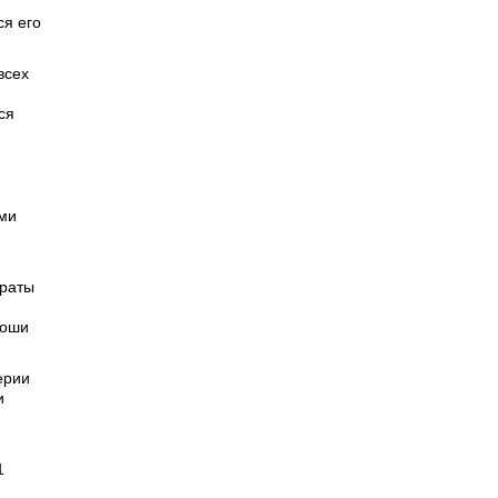
я его
всех
ся
ими
араты
роши
ерии
и
1