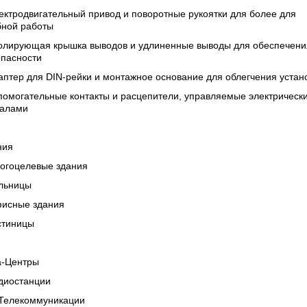
ектродвигательный привод и поворотные рукоятки для более для
бной работы
золирующая крышка выводов и удлиненные выводы для обеспечени
опасности
аптер для DIN-рейки и монтажное основание для облегчения устан
помогательные контакты и расцепители, управляемые электрическ
налами
ния
ногоцелевые здания
ольницы
фисные здания
стиницы
а-Центры
адиостанции
/Телекоммуникации