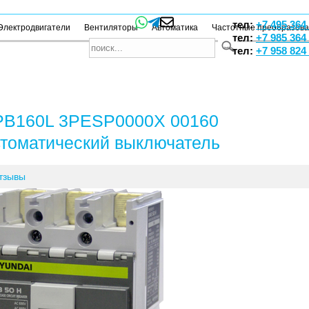
тел:
+7 495 364
Электродвигатели
Вентиляторы
Автоматика
Частотные преобразов
тел:
+7 985 364
тел:
+7 958 824
B160L 3PESP0000X 00160
томатический выключатель
тзывы