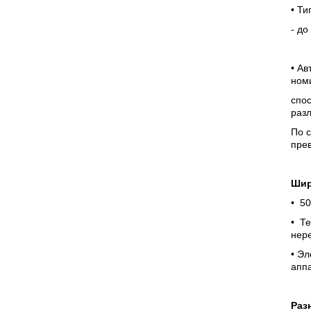
• Т
- до
• Ав
номи
спос
раз
По с
прев
Шир
• 50
• Те
нер
• Э
апп
Раз