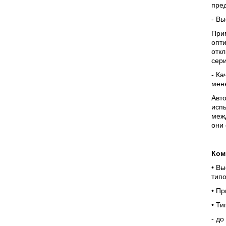
пре
- В
При
опти
отк
сери
- Ка
мен
Авто
испы
меж
они
Ком
• В
тип
• П
• Ти
- до