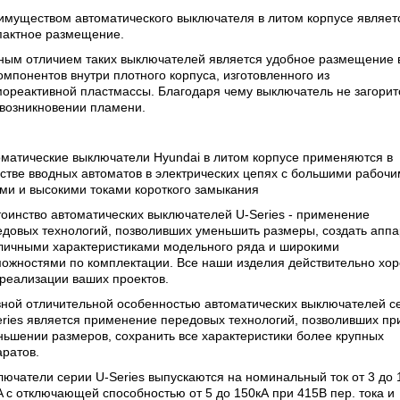
имуществом автоматического выключателя в литом корпусе являетс
пактное размещение.
ным отличием таких выключателей является удобное размещение 
омпонентов внутри плотного корпуса, изготовленного из
ореактивной пластмассы. Благодаря чему выключатель не загорит
 возникновении пламени.
матические выключатели Hyundai в литом корпусе применяются в
стве вводных автоматов в электрических цепях с большими рабоч
ми и высокими токами короткого замыкания
оинство автоматических выключателей U-Series - применение
едовых технологий, позволивших уменьшить размеры, создать апп
тличными характеристиками модельного ряда и широкими
можностями по комплектации. Все наши изделия действительно хо
реализации ваших проектов.
вной отличительной особенностью автоматических выключателей с
ries является применение передовых технологий, позволивших пр
ьшении размеров, сохранить все характеристики более крупных
ратов.
ючатели серии U-Series выпускаются на номинальный ток от 3 до 
 с отключающей способностью от 5 до 150кА при 415В пер. тока и