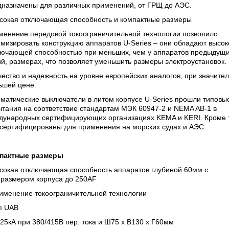
дназначены для различных применений, от ГРЩ до АЭС.
ысокая отключающая способность и компактные размеры
менение передовой токоограничительной технологии позволило
мизировать конструкцию аппаратов U-Series – они обладают высок
лючающей способностью при меньших, чем у аппаратов предыдущ
й, размерах, что позволяет уменьшить размеры электроустановок.
чество и надежность на уровне европейских аналогов, при значите
ьшей цене.
матические выключатели в литом корпусе U-Series прошли типовы
тания на соответствие стандартам МЭК 60947-2 и NEMA AB-1 в
дународных сертифицирующих организациях KEMA и KERI. Кроме т
 сертифицированы для применения на морских судах и АЭС.
пактные размеры
ысокая отключающая способность аппаратов глубиной 60мм с
оразмером корпуса до 250AF
рименение токоограничительной технологии
п UAB
 25кА при 380/415В пер. тока и Ш75 х В130 х Г60мм