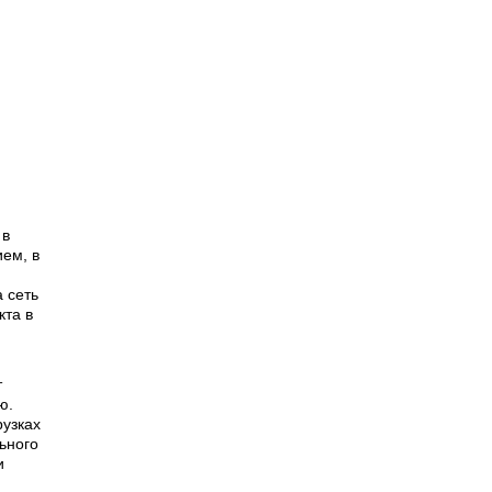
 в
ием, в
 сеть
кта в
т
ю.
рузках
ьного
и