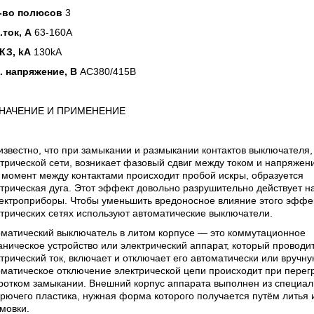
-во полюсов
3
.ток, А
63-160A
КЗ, kA
130kA
. напряжение, В
AC380/415В
НАЧЕНИЕ И ПРИМЕНЕНИЕ
известно, что при замыкании и размыкании контактов выключателя,
трической сети, возникает фазовый сдвиг между током и напряжен
 момент между контактами происходит пробой искры, образуется
трическая дуга. Этот эффект довольно разрушительно действует на
лектроприборы. Чтобы уменьшить вредоносное влияние этого эффе
трических сетях используют автоматические выключатели.
оматический выключатель в литом корпусе — это коммутационное
ническое устройство или электрический аппарат, который проводи
трический ток, включает и отключает его автоматически или вручну
матическое отключение электрической цепи происходит при перег
ротком замыкании. Внешний корпус аппарата выполнен из специал
рючего пластика, нужная форма которого получается путём литья 
мовки.