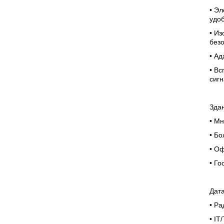
• Эл
удо
• И
без
• Ад
• Вс
сиг
Зда
• М
• Б
• О
• Го
Дат
• Р
• IT