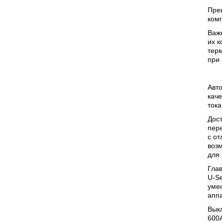
Пре
ком
Важ
их к
терм
при
Авто
каче
тока
Дост
пер
с о
воз
для 
Гла
U-Se
умен
аппа
Выкл
600A