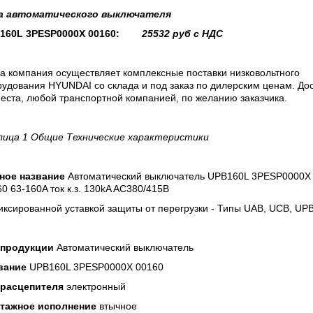
а
автоматического выключателя
160L 3PESP0000X 00160:
25532
руб с НДС
а компания осуществляет комплексные поставки низковольтного
удования HYUNDAI со склада и под заказ по дилерским ценам. До
еста, любой транспортной компанией, по желанию заказчика.
лица 1 Общие Технические характеристики
ное название
Автоматический выключатель UPB160L 3PESP0000X
0 63-160A ток к.з. 130kA AC380/415В
ксированной уставкой защиты от перегрузки - Типы UAB, UCB, UP
 продукции
Автоматический выключатель
вание
UPB160L 3PESP0000X 00160
 расцепителя
электронный
тажное исполнение
втычное