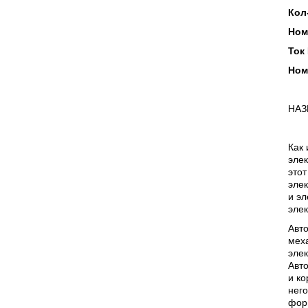
Кол
Ном
Ток 
Ном
НАЗ
Как 
элек
этот
элек
и э
элек
Авт
меха
элек
Авто
и ко
него
фор