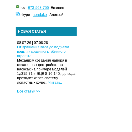
icq
673-568-755
Евгения
skype
aendako
Алексей
НОВАЯ СТАТЬЯ
08.07.26 | 07:08:28
От вращения вала до подъема
воды: гидравлика глубинного
агрегата
Механизм создания напора в
скважинных центробежных
насосах на примере моделей
1д315-71 и ЭЦВ 8-16-140, где вода
проходит через систему
лопастных колес.
Читать..
Все статьи >>