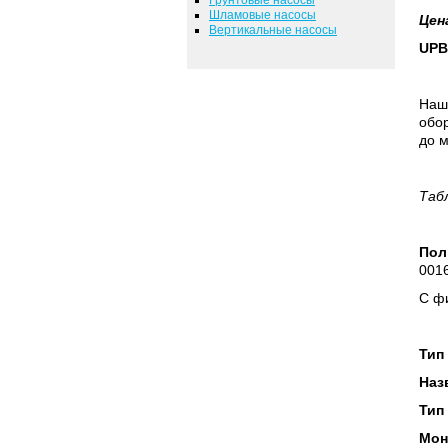
Шламовые насосы
Цен
Вертикальные насосы
UPB
Наш
обор
до м
Таб
Пол
0016
С фи
Тип
Наз
Тип
Мон