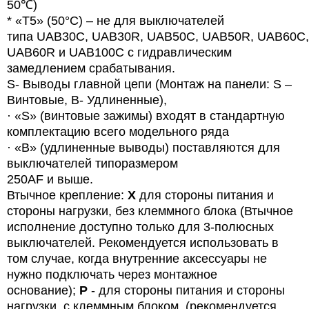
50℃)
* «T5» (50°C) – не для выключателей
типа
UAB
30
C
,
UAB
30
R
,
UAB
50
C
,
UAB
50
R
,
UAB
60
C
,
UAB60R и UAB100C с гидравлическим
замедлением срабатывания.
S- Выводы главной цепи (Монтаж на панели: S –
Винтовые, B- Удлиненные),
· «
S
» (винтовые зажимы) входят в стандартную
комплектацию всего модельного ряда
· «B» (удлиненные выводы) поставляются для
выключателей типоразмером
250AF и выше.
Втычное крепление:
X
для стороны питания и
стороны нагрузки, без клеммного блока (Втычное
исполнение доступно только для 3-полюсных
выключателей. Рекомендуется использовать в
том случае, когда внутренние аксессуары не
нужно подключать через монтажное
основание);
P
- для стороны питания и стороны
нагрузки, с клеммным блоком. (рекомендуется