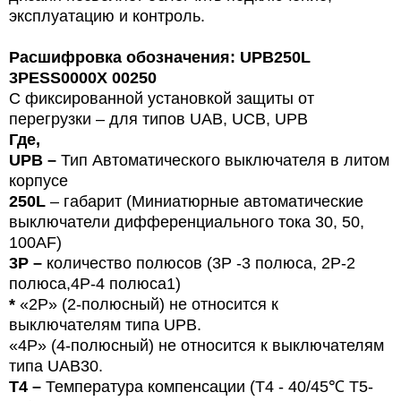
эксплуатацию и контроль.
Расшифровка обозначения: UPB250L
3PESS0000X 00250
С фиксированной установкой защиты от
перегрузки – для типов
U
AB, UCB, UPB
Где,
UPB –
Тип
Автоматического выключателя в литом
корпусе
250L
– габарит (Миниатюрные автоматические
выключатели дифференциального тока 30, 50,
100
AF
)
3P –
количество полюсов (3Р -3 полюса,
2P-2
полюса,4Р-4 полюса1)
*
«2P» (2-полюсный) не относится к
выключателям типа UPB.
«4P» (4-полюсный) не относится к выключателям
типа UAB30.
T4 –
Температура компенсации (T4 - 40/45℃ T5-