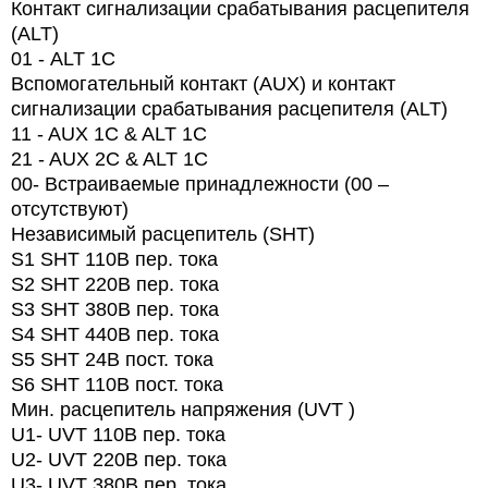
Контакт сигнализации срабатывания расцепителя
(ALT)
01 -
ALT
1
C
Вспомогательный контакт (AUX) и контакт
сигнализации срабатывания расцепителя (ALT)
11 - AUX 1C & ALT 1C
21 - AUX 2C & ALT 1C
00- Встраиваемые принадлежности (00 –
отсутствуют)
Независимый расцепитель (SHT)
S1 SHT 110В пер. тока
S2 SHT 220В пер. тока
S3 SHT 380В пер. тока
S4 SHT 440В пер. тока
S5 SHT 24В пост. тока
S6 SHT 110В пост. тока
Мин. расцепитель напряжения (UVT )
U1- UVT 110В пер. тока
U2- UVT 220В пер. тока
U3- UVT 380В пер. тока