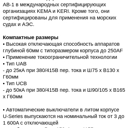
AB-1 в международных сертифицирующих
организациях KEMA и KERI. Кроме того, они
сертифицированы для применения на морских
судах и АЭС.
Компактные размеры
• Высокая отключающая способность аппаратов
глубиной 60мм с типоразмером корпуса до 250AF
• Применение токоограничительной технологии
• Тип UAB
- до 25кА при 380/415В пер. тока и Ш75 х В130 х
Г60мм
• Тип UCB
- до 50кА при 380/415В пер. тока и Ш90/105 х В165
х Г60мм
• Автоматические выключатели в литом корпусе
U-Series выпускаются на номинальный ток от 3 до
1 600A с отключающей