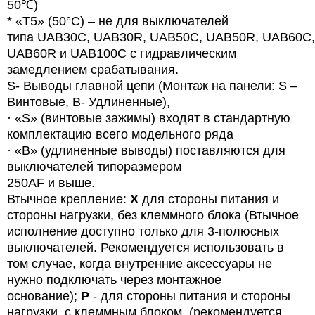
50℃)
* «T5» (50°C) – не для выключателей
типа
UAB
30
C
,
UAB
30
R
,
UAB
50
C
,
UAB
50
R
,
UAB
60
C
,
UAB60R и UAB100C с гидравлическим
замедлением срабатывания.
S- Выводы главной цепи (Монтаж на панели: S –
Винтовые, B- Удлиненные),
· «
S
» (винтовые зажимы) входят в стандартную
комплектацию всего модельного ряда
· «B» (удлиненные выводы) поставляются для
выключателей типоразмером
250AF и выше.
Втычное крепление:
X
для стороны питания и
стороны нагрузки, без клеммного блока (Втычное
исполнение доступно только для 3-полюсных
выключателей. Рекомендуется использовать в
том случае, когда внутренние аксессуары не
нужно подключать через монтажное
основание);
P
- для стороны питания и стороны
нагрузки, с клеммным блоком. (рекомендуется