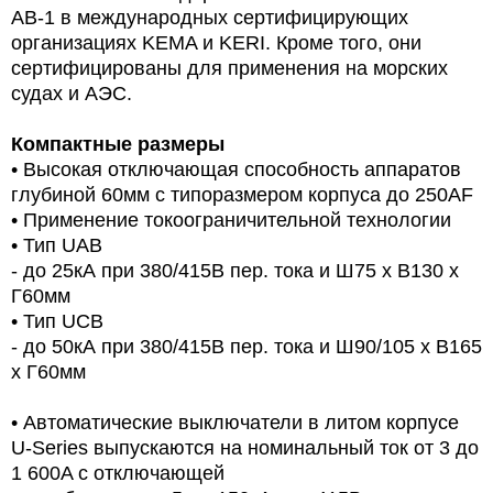
AB-1 в международных сертифицирующих
организациях KEMA и KERI. Кроме того, они
сертифицированы для применения на морских
судах и АЭС.
Компактные размеры
• Высокая отключающая способность аппаратов
глубиной 60мм с типоразмером корпуса до 250AF
• Применение токоограничительной технологии
• Тип UAB
- до 25кА при 380/415В пер. тока и Ш75 х В130 х
Г60мм
• Тип UCB
- до 50кА при 380/415В пер. тока и Ш90/105 х В165
х Г60мм
• Автоматические выключатели в литом корпусе
U-Series выпускаются на номинальный ток от 3 до
1 600A с отключающей