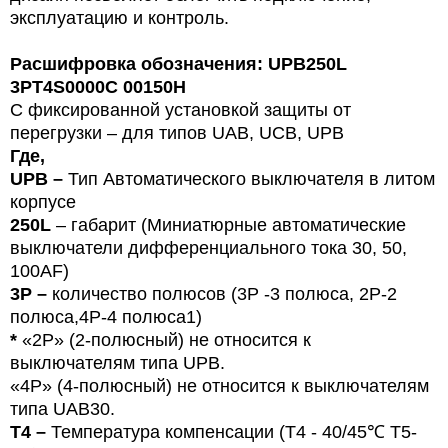
эксплуатацию и контроль.
Расшифровка обозначения: UPB250L
3PT4S0000C 00150H
С фиксированной установкой защиты от
перегрузки – для типов
U
AB, UCB, UPB
Где,
UPB –
Тип
Автоматического выключателя в литом
корпусе
250L
– габарит (Миниатюрные автоматические
выключатели дифференциального тока 30, 50,
100
AF
)
3P –
количество полюсов (3Р -3 полюса,
2P-2
полюса,4Р-4 полюса1)
*
«2P» (2-полюсный) не относится к
выключателям типа UPB.
«4P» (4-полюсный) не относится к выключателям
типа UAB30.
T4 –
Температура компенсации (T4 - 40/45℃ T5-