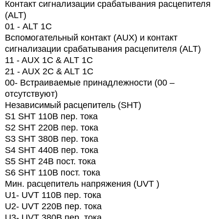
Контакт сигнализации срабатывания расцепителя
(ALT)
01 -
ALT
1
C
Вспомогательный контакт (AUX) и контакт
сигнализации срабатывания расцепителя (ALT)
11 - AUX 1C & ALT 1C
21 - AUX 2C & ALT 1C
00- Встраиваемые принадлежности (00 –
отсутствуют)
Независимый расцепитель (SHT)
S1 SHT 110В пер. тока
S2 SHT 220В пер. тока
S3 SHT 380В пер. тока
S4 SHT 440В пер. тока
S5 SHT 24В пост. тока
S6 SHT 110В пост. тока
Мин. расцепитель напряжения (UVT )
U1- UVT 110В пер. тока
U2- UVT 220В пер. тока
U3- UVT 380В пер. тока