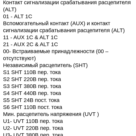
Контакт сигнализации срабатывания расцепителя
(ALT)
01 -
ALT
1
C
Вспомогательный контакт (AUX) и контакт
сигнализации срабатывания расцепителя (ALT)
11 - AUX 1C & ALT 1C
21 - AUX 2C & ALT 1C
00- Встраиваемые принадлежности (00 –
отсутствуют)
Независимый расцепитель (SHT)
S1 SHT 110В пер. тока
S2 SHT 220В пер. тока
S3 SHT 380В пер. тока
S4 SHT 440В пер. тока
S5 SHT 24В пост. тока
S6 SHT 110В пост. тока
Мин. расцепитель напряжения (UVT )
U1- UVT 110В пер. тока
U2- UVT 220В пер. тока
U3- UVT 380В пер. тока