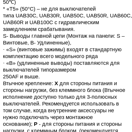
50℃)
* «T5» (50°C) – не для выключателей
типа
UAB
30
C
,
UAB
30
R
,
UAB
50
C
,
UAB
50
R
,
UAB
60
C
,
UAB60R и UAB100C с гидравлическим
замедлением срабатывания.
S- Выводы главной цепи (Монтаж на панели: S –
Винтовые, B- Удлиненные),
· «
S
» (винтовые зажимы) входят в стандартную
комплектацию всего модельного ряда
· «B» (удлиненные выводы) поставляются для
выключателей типоразмером
250AF и выше.
Втычное крепление:
X
для стороны питания и
стороны нагрузки, без клеммного блока (Втычное
исполнение доступно только для 3-полюсных
выключателей. Рекомендуется использовать в
том случае, когда внутренние аксессуары не
нужно подключать через монтажное
основание);
P
- для стороны питания и стороны
нагрузки, с клеммным блоком. (рекомендуется