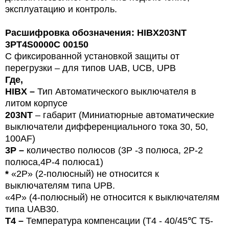
эксплуатацию и контроль.
Расшифровка обозначения: HIBX203NT
3PT4S0000C 00150
С фиксированной установкой защиты от
перегрузки – для типов
U
AB, UCB, UPB
Где,
HIBX
–
Тип
Автоматического выключателя в
литом корпусе
203NT
– габарит (Миниатюрные автоматические
выключатели дифференциального тока 30, 50,
100
AF
)
3P –
количество полюсов (3Р -3 полюса,
2P-2
полюса,4Р-4 полюса1)
*
«2P» (2-полюсный) не относится к
выключателям типа UPB.
«4P» (4-полюсный) не относится к выключателям
типа UAB30.
T4 –
Температура компенсации (T4 - 40/45℃ T5-