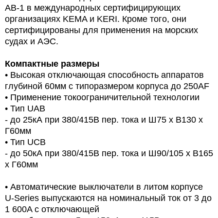
AB-1 в международных сертифицирующих
организациях KEMA и KERI. Кроме того, они
сертифицированы для применения на морских
судах и АЭС.
Компактные размеры
• Высокая отключающая способность аппаратов
глубиной 60мм с типоразмером корпуса до 250AF
• Применение токоограничительной технологии
• Тип UAB
- до 25кА при 380/415В пер. тока и Ш75 х В130 х
Г60мм
• Тип UCB
- до 50кА при 380/415В пер. тока и Ш90/105 х В165
х Г60мм
• Автоматические выключатели в литом корпусе
U-Series выпускаются на номинальный ток от 3 до
1 600A с отключающей