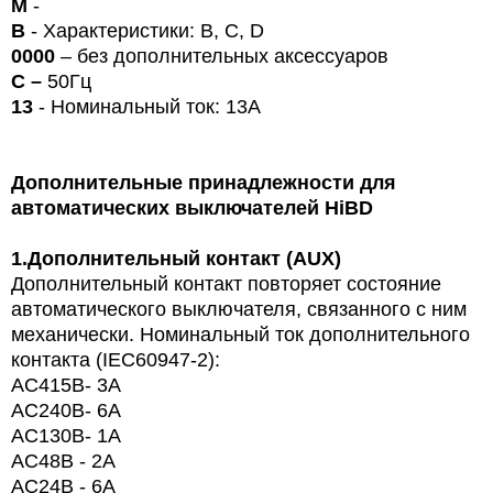
М
-
B
- Характеристики: B, C, D
0000
– без дополнительных аксессуаров
С –
50Гц
13
- Номинальный ток: 13А
Дополнительные принадлежности для
автоматических выключателей
HiBD
1.
Дополнительный контакт (AUX)
Дополнительный контакт повторяет состояние
автоматического выключателя, связанного с ним
механически. Номинальный ток дополнительного
контакта (
IEC
60947-2):
AC415
В
- 3A
AC240
В
- 6A
AC130
В
- 1A
AC48В - 2A
AC24В - 6A