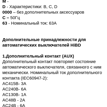
М
-
D
- Характеристики: B, C, D
0000
– без дополнительных аксессуаров
С –
50Гц
63
- Номинальный ток: 63А
Дополнительные принадлежности для
автоматических выключателей
HiBD
1.
Дополнительный контакт (AUX)
Дополнительный контакт повторяет состояние
автоматического выключателя, связанного с ним
механически. Номинальный ток дополнительного
контакта (
IEC
60947-2):
AC415
В
- 3A
AC240
В
- 6A
AC130
В
- 1A
AC48В - 2A
AC24В - 6A