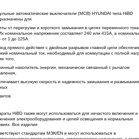
ульные автоматические выключатели (МСВ) HYUNDAI типа HiBD
дназначены для
ты от перегрузки и короткого замыкания в цепях переменного тока
 Их номинальное напряжение составляет 240 или 415А, а номинал
– от 1 до 125А.
вод прямого действия с двойным разрывом главной цепи обеспечи
кий номинальный ток, необходимый для коммутации с полной нагр
е того,
инный накопитель энергии, механически связанный с рычагом
авления,
спечивает высокую скорость и надежность замыкания и размыкания
вных
актов.
раты HiBD также могут использоваться для нечастого включения и
лючения электрооборудования и цепей освещения в нормальных
виях. Все изделия
ветствуют стандартам МЭК/EN и могут использоваться в
троустановках промышленного, коммерческого назначения, а также