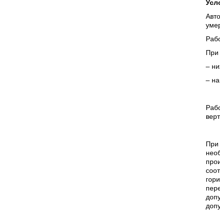
Усл
Авт
уме
Рабо
При
– ни
– на
Рабо
верт
При 
необ
прои
соот
гори
пере
доп
доп