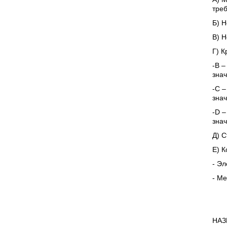
треб
Б) Н
В) Н
Г) К
-В –
знач
-С –
знач
-D –
знач
Д) С
Е) К
- Эл
- Ме
НАЗ