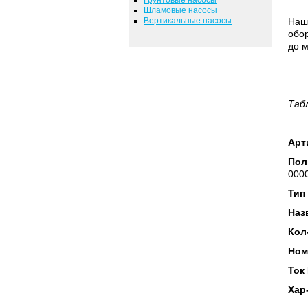
Шламовые насосы
Вертикальные насосы
Наш
обор
до м
Таб
Арт
Пол
0000
Тип
Наз
Кол
Ном
Ток
Хар