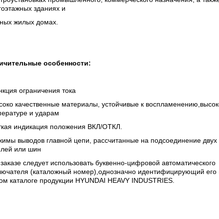
гоэтажных зданиях и
тных жилых домах.
ичительные особенности:
нкция ограничения тока
соко качественные материалы, устойчивые к воспламенению,высок
пературе и ударам
ткая индикация положения ВКЛ/ОТКЛ.
жимы выводов главной цепи, рассчитанные на подсоединение двух
елей или шин
заказе следует использовать буквенно-цифровой автоматического
лючателя (каталожный номер),однозначно идентифицирующий его 
ом каталоге продукции HYUNDAI HEAVY INDUSTRIES.