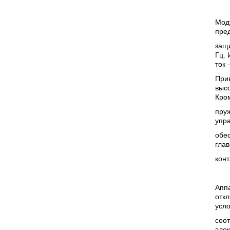
Мод
пре
защи
Гц.
ток 
При
высо
Кром
пруж
упр
обе
гла
конт
Аппа
отк
усло
соот
элек