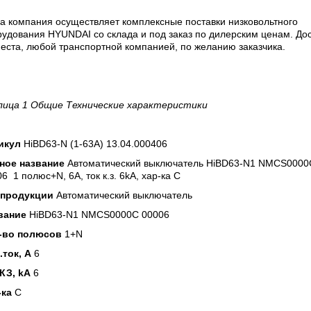
а компания осуществляет комплексные поставки низковольтного
удования HYUNDAI со склада и под заказ по дилерским ценам. До
еста, любой транспортной компанией, по желанию заказчика.
лица 1 Общие Технические характеристики
икул
HiBD63-N (1-63A) 13.04.000406
ное название
Автоматический выключатель HiBD63-N1 NMCS0000
6 1 полюс+N, 6А, ток к.з. 6kA, хар-ка C
 продукции
Автоматический выключатель
вание
HiBD63-N1 NMCS0000С 00006
-во полюсов
1+N
.ток, А
6
 КЗ, kA
6
-ка
C