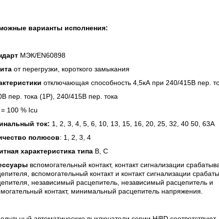
можные варианты исполнения:
ндарт
МЭК/
EN
60898
ита
от перегрузки, короткого замыкания
актеристики
отключающая способность 4,5кА при 240/415В пер. т
0В пер. тока (1P), 240/415В пер. тока
s = 100 % Icu
инальный ток:
1, 2, 3, 4, 5, 6, 10, 13, 15, 16, 20, 25, 32, 40 50, 63A
ичество полюсов
: 1, 2, 3, 4
итная характеристика типа
B, C
ессуары
вспомогательный контакт, контакт сигнализации срабатыв
епителя, вспомогательный контакт и контакт сигнализации срабат
цепителя, независимый расцепитель, независимый расцепитель и
омогательный контакт, минимальный расцепитель напряжения.
Модульный автоматические выключатели серии HiBD соответствуют