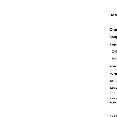
Воз
Ста
Защ
Хар
- 24
- Ic
ном
кол
защ
Акс
расц
рас
всп
А) 