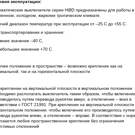
овия эксплуатации:
оматические выключатели серии HiBD предназначены для работы в
ренном, холодном, жаркоми тропическом климате.
чий диапазон температур при эксплуатации от –25 С до +55 С.
 транспортировании и хранении:
жнее значение –40 С,
ибольшее значение +70 С.
чее положение в пространстве – возможно крепление как на
икальной, так и на горизонтальной плоскости.
креплении на вертикальной плоскости в вертикальном положении
ходимо располагать выключатель таким образом, чтобы включение
зводилось путем перевода рукоятки вверх, а отключение – вниз в
ветствии с ГОСТ 21991. При креплении на вертикальной плоскости
зонтальном положении: чтобы включение его производилось путем
вода рукоятки влево, а отключение – вправо. В соответствии с но
ускается любое пространственное крепление без ограничения
устимых отклонений