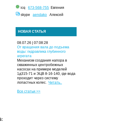
icq
673-568-755
Евгения
skype
aendako
Алексей
НОВАЯ СТАТЬЯ
08.07.26 | 07:08:28
От вращения вала до подъема
воды: гидравлика глубинного
агрегата
Механизм создания напора в
скважинных центробежных
насосах на примере моделей
1д315-71 и ЭЦВ 8-16-140, где вода
проходит через систему
лопастных колес.
Читать..
Все статьи >>
6: