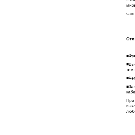
мно
час
Отл
■Фу
■Вы
тем
■Че
■За
каб
При 
вык
люб