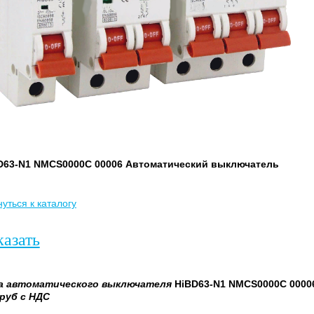
D63-N1 NMCS0000С 00006 Автоматический выключатель
уться к каталогу
казать
а
автоматического выключателя
HiBD63-N1 NMCS0000С 0000
руб с НДС