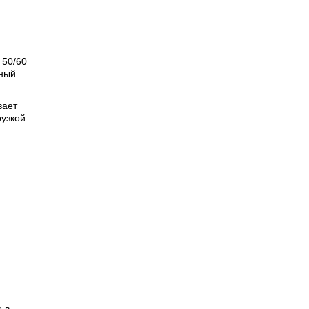
 50/60
ьный
вает
узкой.
 в