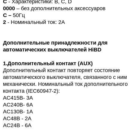
C
- Характеристики: B, C, D
0000
– без дополнительных аксессуаров
С –
50Гц
2
- Номинальный ток: 2А
Дополнительные принадлежности для
автоматических выключателей
HiBD
1.
Дополнительный контакт (AUX)
Дополнительный контакт повторяет состояние
автоматического выключателя, связанного с ним
механически. Номинальный ток дополнительного
контакта (
IEC
60947-2):
AC415
В
- 3A
AC240
В
- 6A
AC130
В
- 1A
AC48В - 2A
AC24В - 6A