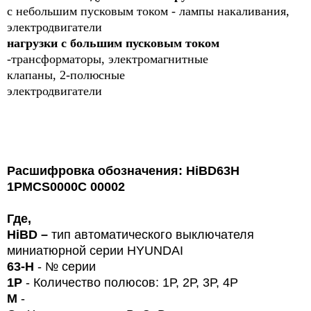
с небольшим пусковым током - лампы накаливания,
электродвигатели
нагрузки с большим пусковым током
-трансформаторы, электромагнитные
клапаны, 2-полюсные
электродвигатели
Расшифровка обозначения: HiBD63H
1PMCS0000C 00002
Где,
HiBD
–
тип автоматического выключателя
миниатюрной серии HYUNDAI
63-
H
-
№ серии
1
P
- Количество полюсов: 1Р, 2Р, 3Р, 4Р
М
-