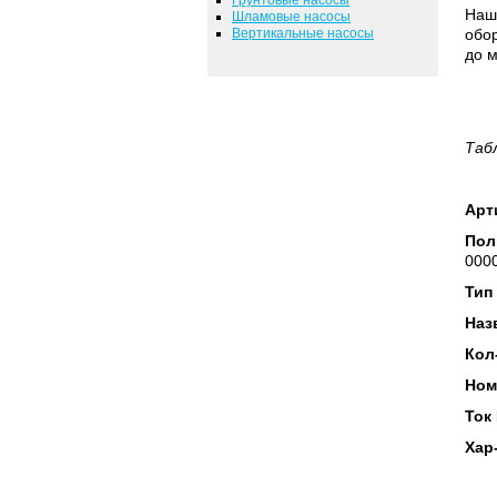
Наш
Шламовые насосы
Вертикальные насосы
обор
до м
Таб
Арт
Пол
0000
Тип
Наз
Кол
Ном
Ток
Хар