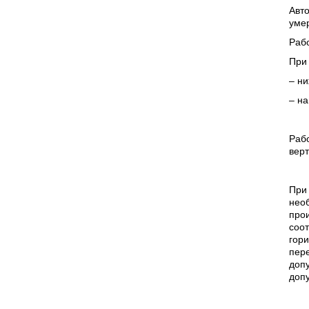
Авт
уме
Рабо
При
– ни
– на
Рабо
верт
При 
необ
прои
соот
гори
пере
доп
доп