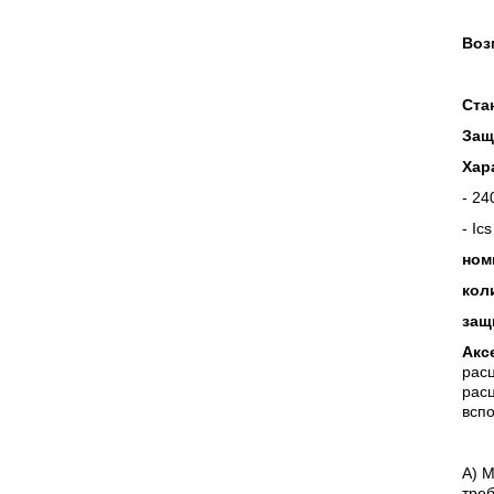
Воз
Ста
Защ
Хар
- 24
- Ic
ном
кол
защ
Акс
расц
рас
всп
А) 
треб