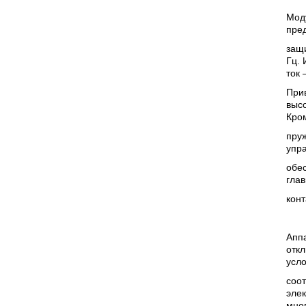
Мод
пре
защи
Гц.
ток 
При
высо
Кром
пруж
упр
обе
гла
конт
Аппа
отк
усло
соот
элек
мно