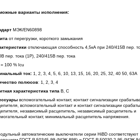
можные варианты исполнения:
ндарт
МЭК/
EN
60898
ита
от перегрузки, короткого замыкания
актеристики
отключающая способность 4,5кА при 240/415В пер. т
0В пер. тока (1P), 240/415В пер. тока
s = 100 % Icu
инальный ток:
1, 2, 3, 4, 5, 6, 10, 13, 15, 16, 20, 25, 32, 40 50, 63A
ичество полюсов
: 1, 2, 3, 4
итная характеристика типа
B, C
ессуары
вспомогательный контакт, контакт сигнализации срабатыв
епителя, вспомогательный контакт и контакт сигнализации срабат
цепителя, независимый расцепитель, независимый расцепитель и
омогательный контакт, минимальный расцепитель напряжения.
Модульный автоматические выключатели серии HiBD соответствуют
ованиям ГОСТ Р 50345-99 (МЭК 898) и ГОСТ Р 50030.2-95 (МЭК 94