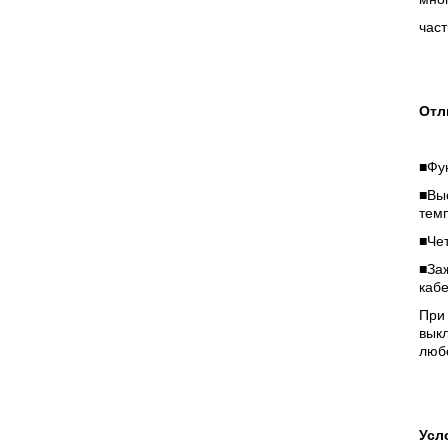
час
Отл
■Фу
■Вы
тем
■Че
■За
каб
При 
вык
люб
Усл