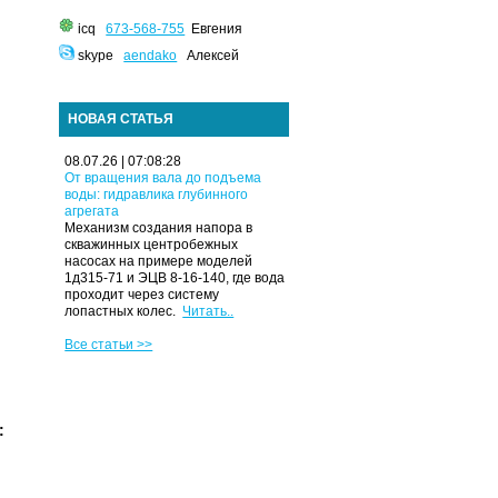
icq
673-568-755
Евгения
skype
aendako
Алексей
НОВАЯ СТАТЬЯ
08.07.26 | 07:08:28
От вращения вала до подъема
воды: гидравлика глубинного
агрегата
Механизм создания напора в
скважинных центробежных
насосах на примере моделей
1д315-71 и ЭЦВ 8-16-140, где вода
проходит через систему
лопастных колес.
Читать..
Все статьи >>
: