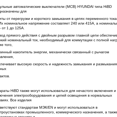
ульные автоматические выключатели (МСВ) HYUNDAI типа HiBD
дназначены для
ты от перегрузки и короткого замыкания в цепях переменного тока
 Их номинальное напряжение составляет 240 или 415А, а номинал
– от 1 до 125А.
вод прямого действия с двойным разрывом главной цепи обеспечи
кий номинальный ток, необходимый для коммутации с полной нагр
е того,
инный накопитель энергии, механически связанный с рычагом
авления,
спечивает высокую скорость и надежность замыкания и размыкания
вных
актов.
раты HiBD также могут использоваться для нечастого включения и
лючения электрооборудования и цепей освещения в нормальных
виях. Все изделия
ветствуют стандартам МЭК/EN и могут использоваться в
троустановках промышленного, коммерческого назначения, а также
гоэтажных зданиях и