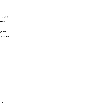
 50/60
ьный
вает
узкой.
 в