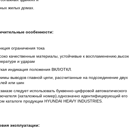
тных жилых домах.
ичительные особенности:
нкция ограничения тока
соко качественные материалы, устойчивые к воспламенению,высок
пературе и ударам
ткая индикация положения ВКЛ/ОТКЛ.
жимы выводов главной цепи, рассчитанные на подсоединение двух
елей или шин
заказе следует использовать буквенно-цифровой автоматического
лючателя (каталожный номер),однозначно идентифицирующий его 
ом каталоге продукции HYUNDAI HEAVY INDUSTRIES.
овия эксплуатации: