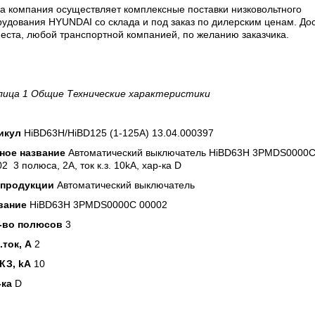
а компания осуществляет комплексные поставки низковольтного
удования HYUNDAI со склада и под заказ по дилерским ценам. До
еста, любой транспортной компанией, по желанию заказчика.
лица 1 Общие Технические характеристики
икул
HiBD63H/HiBD125 (1-125A) 13.04.000397
ное название
Автоматический выключатель HiBD63H 3PMDS0000
2 3 полюса, 2А, ток к.з. 10kA, хар-ка D
 продукции
Автоматический выключатель
вание
HiBD63H 3PMDS0000C 00002
-во полюсов
3
.ток, А
2
 КЗ, kA
10
-ка
D