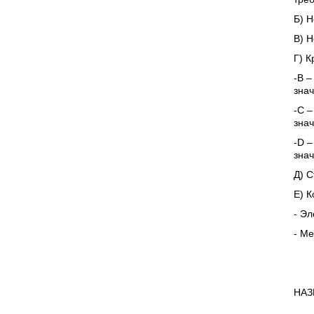
Б) Н
В) Н
Г) К
-В –
знач
-С –
знач
-D –
знач
Д) С
Е) К
- Эл
- Ме
НАЗ