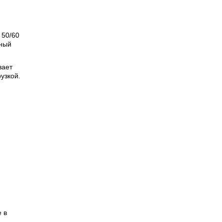
 50/60
ьный
вает
узкой.
 в