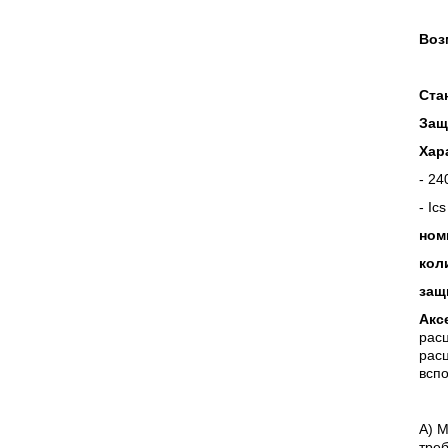
Воз
Ста
Защ
Хар
- 24
- Ic
ном
кол
защ
Акс
расц
рас
всп
А) 
треб