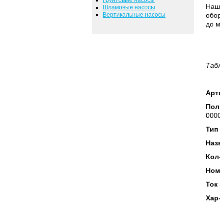
Наш
Шламовые насосы
Вертикальные насосы
обор
до м
Таб
Арт
Пол
0000
Тип
Наз
Кол
Ном
Ток
Хар