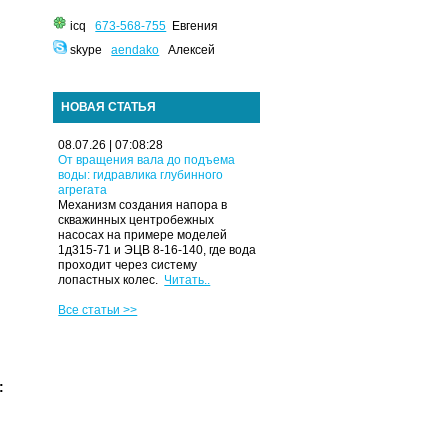
icq
673-568-755
Евгения
skype
aendako
Алексей
НОВАЯ СТАТЬЯ
08.07.26 | 07:08:28
От вращения вала до подъема
воды: гидравлика глубинного
агрегата
Механизм создания напора в
скважинных центробежных
насосах на примере моделей
1д315-71 и ЭЦВ 8-16-140, где вода
проходит через систему
лопастных колес.
Читать..
Все статьи >>
: