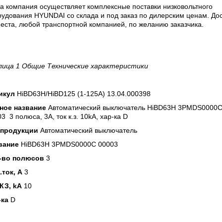
а компания осуществляет комплексные поставки низковольтного
удования HYUNDAI со склада и под заказ по дилерским ценам. До
еста, любой транспортной компанией, по желанию заказчика.
лица 1 Общие Технические характеристики
икул
HiBD63H/HiBD125 (1-125A) 13.04.000398
ное название
Автоматический выключатель HiBD63H 3PMDS0000
3 3 полюса, 3А, ток к.з. 10kA, хар-ка D
 продукции
Автоматический выключатель
вание
HiBD63H 3PMDS0000C 00003
-во полюсов
3
.ток, А
3
 КЗ, kA
10
-ка
D