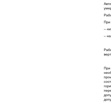
Авт
уме
Рабо
При
– ни
– на
Рабо
верт
При 
необ
прои
соот
гори
пере
доп
доп