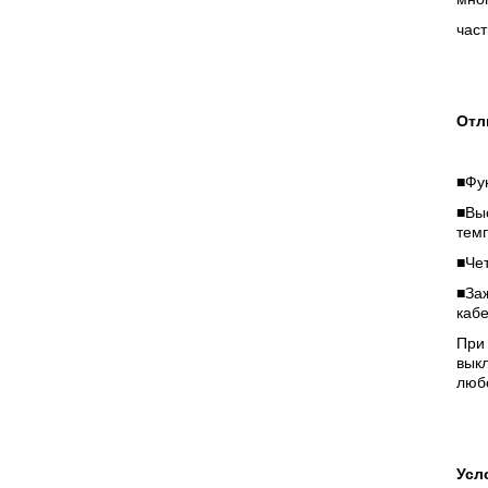
час
Отл
■Фу
■Вы
тем
■Че
■За
каб
При 
вык
люб
Усл