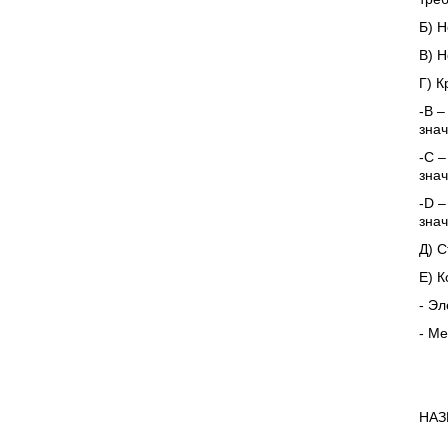
Б) Н
В) Н
Г) К
-В –
знач
-С –
знач
-D –
знач
Д) С
Е) К
- Эл
- Ме
НАЗ