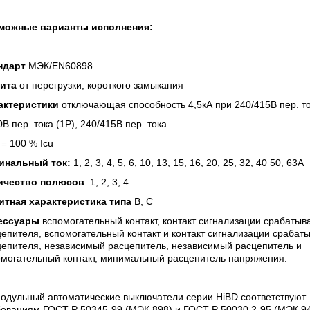
можные варианты исполнения:
ндарт
МЭК/
EN
60898
ита
от перегрузки, короткого замыкания
актеристики
отключающая способность 4,5кА при 240/415В пер. т
0В пер. тока (1P), 240/415В пер. тока
s = 100 % Icu
инальный ток:
1, 2, 3, 4, 5, 6, 10, 13, 15, 16, 20, 25, 32, 40 50, 63A
ичество полюсов
: 1, 2, 3, 4
итная характеристика типа
B, C
ессуары
вспомогательный контакт, контакт сигнализации срабатыв
епителя, вспомогательный контакт и контакт сигнализации срабат
цепителя, независимый расцепитель, независимый расцепитель и
омогательный контакт, минимальный расцепитель напряжения.
Модульный автоматические выключатели серии HiBD соответствуют
ованиям ГОСТ Р 50345-99 (МЭК 898) и ГОСТ Р 50030.2-95 (МЭК 94