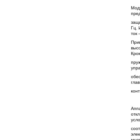
Мод
пре
защи
Гц.
ток 
При
высо
Кром
пруж
упр
обе
гла
конт
Аппа
отк
усло
соот
элек
мно