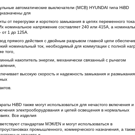
ульные автоматические выключатели (МСВ) HYUNDAI типа HiBD
дназначены для
ты от перегрузки и короткого замыкания в цепях переменного тока
 Их номинальное напряжение составляет 240 или 415А, а номинал
– от 1 до 125А.
вод прямого действия с двойным разрывом главной цепи обеспечи
кий номинальный ток, необходимый для коммутации с полной нагр
е того,
инный накопитель энергии, механически связанный с рычагом
авления,
спечивает высокую скорость и надежность замыкания и размыкания
вных
актов.
раты HiBD также могут использоваться для нечастого включения и
лючения электрооборудования и цепей освещения в нормальных
виях. Все изделия
ветствуют стандартам МЭК/EN и могут использоваться в
троустановках промышленного, коммерческого назначения, а также
гоэтажных зданиях и