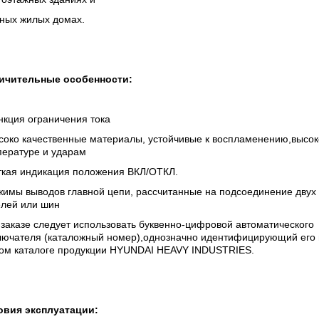
тных жилых домах.
ичительные особенности:
нкция ограничения тока
соко качественные материалы, устойчивые к воспламенению,высок
пературе и ударам
ткая индикация положения ВКЛ/ОТКЛ.
жимы выводов главной цепи, рассчитанные на подсоединение двух
елей или шин
заказе следует использовать буквенно-цифровой автоматического
лючателя (каталожный номер),однозначно идентифицирующий его 
ом каталоге продукции HYUNDAI HEAVY INDUSTRIES.
овия эксплуатации: