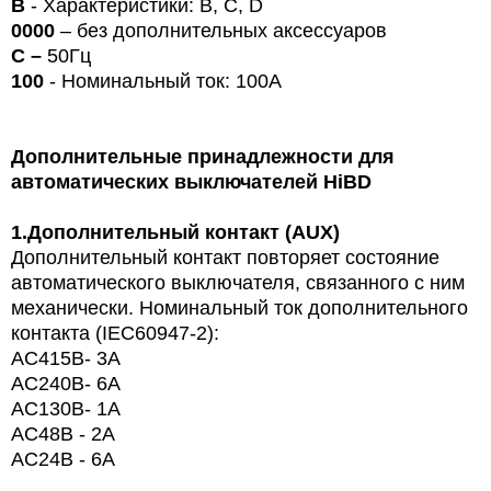
B
- Характеристики: B, C, D
0000
– без дополнительных аксессуаров
С –
50Гц
100
- Номинальный ток: 100А
Дополнительные принадлежности для
автоматических выключателей
HiBD
1.
Дополнительный контакт (AUX)
Дополнительный контакт повторяет состояние
автоматического выключателя, связанного с ним
механически. Номинальный ток дополнительного
контакта (
IEC
60947-2):
AC415
В
- 3A
AC240
В
- 6A
AC130
В
- 1A
AC48В - 2A
AC24В - 6A