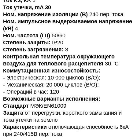
Ток КЗ, kA
6
Ток утечки, mA 30
Ном. напряжение изоляции (В)
240 пер. тока
Ном. импульсное выдерживаемое напряжение
(кВ)
4
Ном. частота (Гц)
50/60
Степень защиты:
IP
20
Степень загрязнения:
3
Контрольная температура окружающего
воздуха для теплового расцепителя
30 °C
Коммутационная износостойкость:
- Электрическая: 10 000 циклов (В/О);
- Механическая: 20 000 циклов (В/О);
- Операций в час: 120
Возможные варианты исполнения:
Стандарт
МЭК/EN61009
Защита
от перегрузки, короткого замыкания и
тока утечки на землю
Характеристики
отключающая способность 6кА
при 240/415В пер. тока