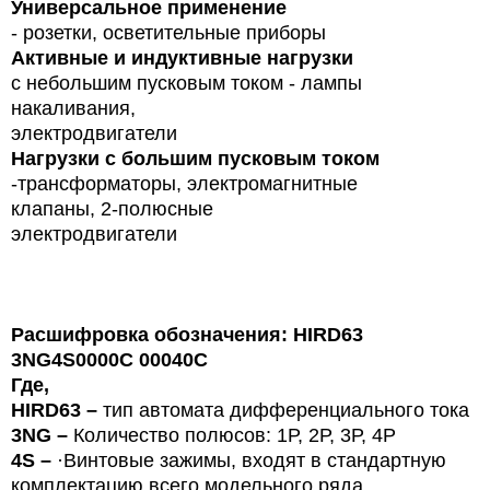
Универсальное применение
- розетки, осветительные приборы
Активные и индуктивные нагрузки
с небольшим пусковым током - лампы
накаливания,
электродвигатели
Нагрузки с большим пусковым током
-трансформаторы, электромагнитные
клапаны, 2-полюсные
электродвигатели
Расшифровка обозначения: HIRD63
3NG4S0000C 00040C
Где,
HIR
D
63
–
тип автомата дифференциального тока
3NG
–
Количество полюсов: 1Р, 2Р, 3Р, 4Р
4S
–
·Винтовые зажимы, входят в стандартную
комплектацию всего модельного ряда