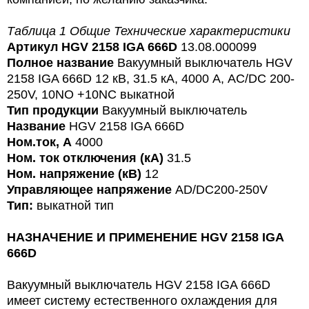
Таблица 1 Общие Технические характеристики
Артикул HGV 2158 IGA 666D
13.08.000099
Полное название
Вакуумный выключатель HGV
2158 IGA 666D 12 кВ, 31.5 кА, 4000 А, AC/DC 200-
250V, 10NO +10NC выкатной
Тип продукции
Вакуумный выключатель
Название
HGV 2158 IGA 666D
Ном.ток, А
4000
Ном. ток отключения (кА)
31.5
Ном. напряжение (кВ)
12
Управляющее напряжение
AD
/
DC
200-250V
Тип:
выкатной тип
НАЗНАЧЕНИЕ И ПРИМЕНЕНИЕ
HGV 2158 IGA
666D
Вакуумный выключатель
HGV 2158 IGA 666D
имеет систему естественного охлаждения для