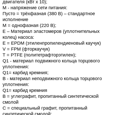
двигателя (кВт х 10);
M - напряжение сети питания:
Пусто = трёхфазная (380 В) – стандартное
исполнение
М = однофазная (220 В);
E – Материал эластомеров (уплотнительных
колец) насоса:
E = EPDM (этиленпропилендиеновый каучук)
V = FPM (фторкаучук)
T = PTFE (политетрафторэтилен);
Q1 - материал подвижного кольца торцового
уплотнения:
Q1= карбид кремния;
B - материал неподвижного кольца торцового
уплотнения:
Q1= карбид кремния
B = углеграфит, пропитанный синтетической
смолой
С = специальный графит, пропитанный
синтетической смолой;