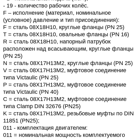
- 19 - количество рабочих колёс.
F – исполнение (материал, номинальное
(условное) давление и тип присоединения):
F = сталь 08Х18Н10, круглые фланцы (PN 25)
T = сталь 08Х18Н10, овальные фланцы (PN 16)
R = сталь 08Х18Н10, напорный патрубок
расположен над всасывающим, круглые фланцы
(PN 25)
N = сталь 08Х17Н13М2, круглые фланцы (PN 25)
V = сталь 08Х17Н13М2, муфтовое соединение
типа Victaulic (PN 25)
P = сталь 08Х17Н13М2, муфтовое соединение
типа Victaulic (PN 40)
C = сталь 08Х17Н13М2, муфтовое соединение
типа Clamp DIN 32676 (PN25)
K = сталь 08Х17Н13М2, резьбовые муфты по DIN
11851 (PN25);
011 - комплектация двигателем:
011 = номинальная мощность комплектуемого