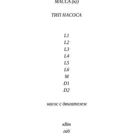
МАССА (кг)
ТИП НАСОСА
L1
L2
L3
L4
L5
L6
М
D1
D2
насос с двигателем
кВт
габ