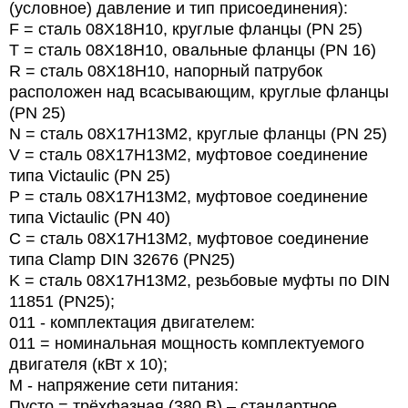
(условное) давление и тип присоединения):
F = сталь 08Х18Н10, круглые фланцы (PN 25)
T = сталь 08Х18Н10, овальные фланцы (PN 16)
R = сталь 08Х18Н10, напорный патрубок
расположен над всасывающим, круглые фланцы
(PN 25)
N = сталь 08Х17Н13М2, круглые фланцы (PN 25)
V = сталь 08Х17Н13М2, муфтовое соединение
типа Victaulic (PN 25)
P = сталь 08Х17Н13М2, муфтовое соединение
типа Victaulic (PN 40)
C = сталь 08Х17Н13М2, муфтовое соединение
типа Clamp DIN 32676 (PN25)
K = сталь 08Х17Н13М2, резьбовые муфты по DIN
11851 (PN25);
011 - комплектация двигателем:
011 = номинальная мощность комплектуемого
двигателя (кВт х 10);
M - напряжение сети питания:
Пусто = трёхфазная (380 В) – стандартное