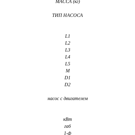
МАССА (кг)
ТИП НАСОСА
L1
L2
L3
L4
L5
М
D1
D2
насос с двигателем
кВт
габ
1-ф