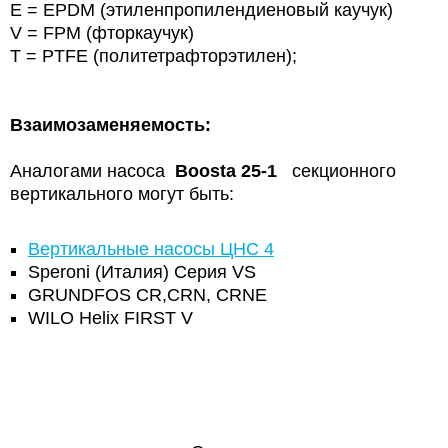
E = EPDM (этиленпропилендиеновый каучук)
V = FPM (фторкаучук)
T = PTFE (политетрафторэтилен);
Взаимозаменяемость:
Аналогами насоса
Boosta 25-1
секционного
вертикального могут быть:
Вертикальные насосы ЦНС 4
Speroni (Италия) Серия VS
GRUNDFOS CR,CRN, CRNE
WILO Helix FIRST V