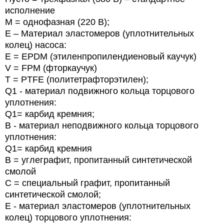
исполнение
М = однофазная (220 В);
E – Материал эластомеров (уплотнительных
колец) насоса:
E = EPDM (этиленпропилендиеновый каучук)
V = FPM (фторкаучук)
T = PTFE (политетрафторэтилен);
Q1 - материал подвижного кольца торцового
уплотнения:
Q1= карбид кремния;
B - материал неподвижного кольца торцового
уплотнения:
Q1= карбид кремния
B = углеграфит, пропитанный синтетической
смолой
С = специальный графит, пропитанный
синтетической смолой;
E - материал эластомеров (уплотнительных
колец) торцового уплотнения: