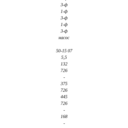
3-ф
1-ф
3-ф
1-ф
3-ф
насос
50-15 07
5,5
132
726
-
375
726
445
726
-
168
-