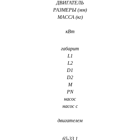
ДВИГАТЕЛЬ
РАЗМЕРЫ (мм)
МАССА (кг)
кВт
габарит
L1
L2
D1
D2
M
PN
насос
насос с
двигателем
65-33 1