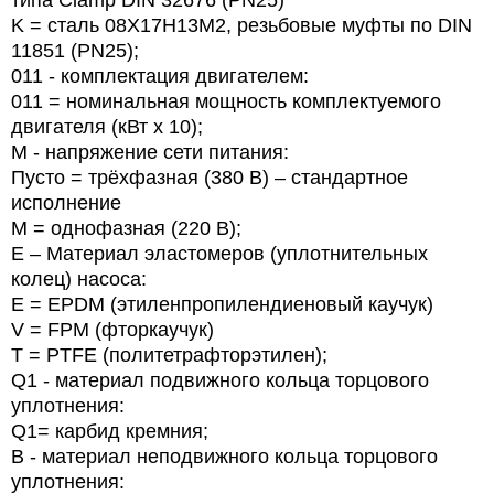
типа Clamp DIN 32676 (PN25)
K = сталь 08Х17Н13М2, резьбовые муфты по DIN
11851 (PN25);
011 - комплектация двигателем:
011 = номинальная мощность комплектуемого
двигателя (кВт х 10);
M - напряжение сети питания:
Пусто = трёхфазная (380 В) – стандартное
исполнение
М = однофазная (220 В);
E – Материал эластомеров (уплотнительных
колец) насоса:
E = EPDM (этиленпропилендиеновый каучук)
V = FPM (фторкаучук)
T = PTFE (политетрафторэтилен);
Q1 - материал подвижного кольца торцового
уплотнения:
Q1= карбид кремния;
B - материал неподвижного кольца торцового
уплотнения: