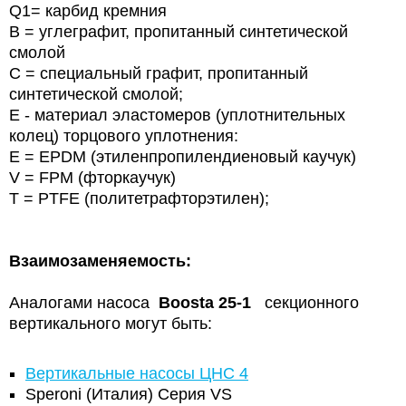
Q1= карбид кремния
B = углеграфит, пропитанный синтетической
смолой
С = специальный графит, пропитанный
синтетической смолой;
E - материал эластомеров (уплотнительных
колец) торцового уплотнения:
E = EPDM (этиленпропилендиеновый каучук)
V = FPM (фторкаучук)
T = PTFE (политетрафторэтилен);
Взаимозаменяемость:
Аналогами насоса
Boosta 25-1
секционного
вертикального могут быть:
Вертикальные насосы ЦНС 4
Speroni (Италия) Серия VS