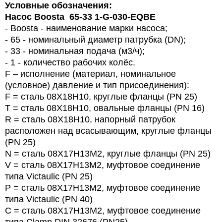
Условные обозначения:
Насос Boosta 65-33 1-G-030-EQBE
- Boosta - наименование марки насоса;
- 65 - номинальный диаметр патрубка (DN);
- 33 - номинальная подача (м3/ч);
- 1 - количество рабочих колёс.
F – исполнение (материал, номинальное
(условное) давление и тип присоединения):
F = сталь 08Х18Н10, круглые фланцы (PN 25)
T = сталь 08Х18Н10, овальные фланцы (PN 16)
R = сталь 08Х18Н10, напорный патрубок
расположен над всасывающим, круглые фланцы
(PN 25)
N = сталь 08Х17Н13М2, круглые фланцы (PN 25)
V = сталь 08Х17Н13М2, муфтовое соединение
типа Victaulic (PN 25)
P = сталь 08Х17Н13М2, муфтовое соединение
типа Victaulic (PN 40)
C = сталь 08Х17Н13М2, муфтовое соединение