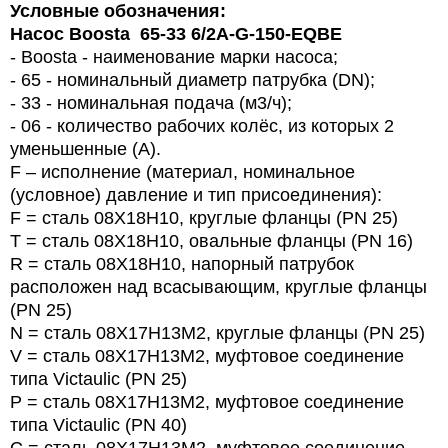
Условные обозначения:
Насос Boosta 65-33 6/2A-G-150-EQBE
- Boosta - наименование марки насоса;
- 65 - номинальный диаметр патрубка (DN);
- 33 - номинальная подача (м3/ч);
- 06 - количество рабочих колёс, из которых 2
уменьшенные (А).
F – исполнение (материал, номинальное
(условное) давление и тип присоединения):
F = сталь 08Х18Н10, круглые фланцы (PN 25)
T = сталь 08Х18Н10, овальные фланцы (PN 16)
R = сталь 08Х18Н10, напорный патрубок
расположен над всасывающим, круглые фланцы
(PN 25)
N = сталь 08Х17Н13М2, круглые фланцы (PN 25)
V = сталь 08Х17Н13М2, муфтовое соединение
типа Victaulic (PN 25)
P = сталь 08Х17Н13М2, муфтовое соединение
типа Victaulic (PN 40)