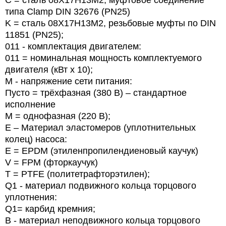
C = сталь 08Х17Н13М2, муфтовое соединение
типа Clamp DIN 32676 (PN25)
K = сталь 08Х17Н13М2, резьбовые муфты по DIN
11851 (PN25);
011 - комплектация двигателем:
011 = номинальная мощность комплектуемого
двигателя (кВт х 10);
M - напряжение сети питания:
Пусто = трёхфазная (380 В) – стандартное
исполнение
М = однофазная (220 В);
E – Материал эластомеров (уплотнительных
колец) насоса:
E = EPDM (этиленпропилендиеновый каучук)
V = FPM (фторкаучук)
T = PTFE (политетрафторэтилен);
Q1 - материал подвижного кольца торцового
уплотнения:
Q1= карбид кремния;
B - материал неподвижного кольца торцового