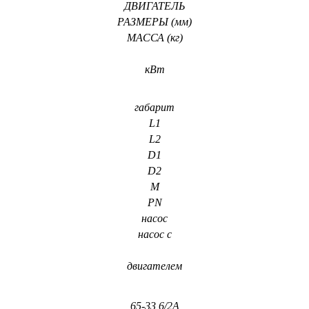
ДВИГАТЕЛЬ
РАЗМЕРЫ (мм)
МАССА (кг)
кВт
габарит
L1
L2
D1
D2
M
PN
насос
насос с
двигателем
65-33 6/2A