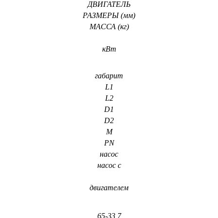
ДВИГАТЕЛЬ
РАЗМЕРЫ (мм)
МАССА (кг)
кВт
габарит
L1
L2
D1
D2
M
PN
насос
насос с
двигателем
65-33 7