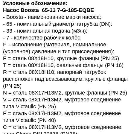
Условные обозначения:
Насос Boosta 65-33 7-G-185-EQBE
- Boosta - наименование марки насоса;
- 65 - номинальный диаметр патрубка (DN);
- 33 - номинальная подача (м3/ч);
- 7 - количество рабочих колёс.
F – исполнение (материал, номинальное
(условное) давление и тип присоединения):
F = сталь 08Х18Н10, круглые фланцы (PN 25)
T = сталь 08Х18Н10, овальные фланцы (PN 16)
R = сталь 08Х18Н10, напорный патрубок
расположен над всасывающим, круглые фланцы
(PN 25)
N = сталь 08Х17Н13М2, круглые фланцы (PN 25)
V = сталь 08Х17Н13М2, муфтовое соединение
типа Victaulic (PN 25)
P = сталь 08Х17Н13М2, муфтовое соединение
типа Victaulic (PN 40)
C = сталь 08Х17Н13М2, муфтовое соединение