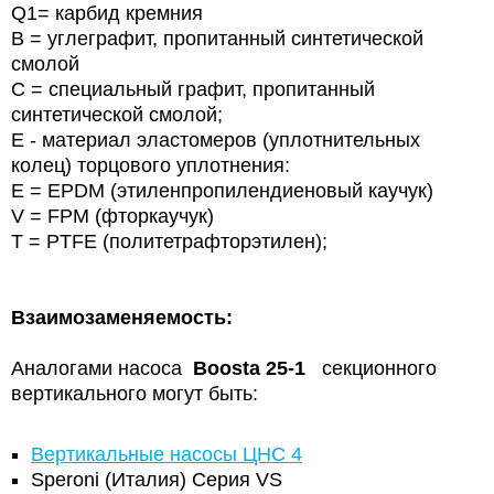
Q1= карбид кремния
B = углеграфит, пропитанный синтетической
смолой
С = специальный графит, пропитанный
синтетической смолой;
E - материал эластомеров (уплотнительных
колец) торцового уплотнения:
E = EPDM (этиленпропилендиеновый каучук)
V = FPM (фторкаучук)
T = PTFE (политетрафторэтилен);
Взаимозаменяемость:
Аналогами насоса
Boosta 25-1
секционного
вертикального могут быть:
Вертикальные насосы ЦНС 4
Speroni (Италия) Серия VS