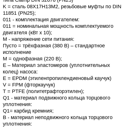
типа Clamp DIN 32676 (PN25)
K = сталь 08Х17Н13М2, резьбовые муфты по DIN
11851 (PN25);
011 - комплектация двигателем:
011 = номинальная мощность комплектуемого
двигателя (кВт х 10);
M - напряжение сети питания:
Пусто = трёхфазная (380 В) – стандартное
исполнение
М = однофазная (220 В);
E – Материал эластомеров (уплотнительных
колец) насоса:
E = EPDM (этиленпропилендиеновый каучук)
V = FPM (фторкаучук)
T = PTFE (политетрафторэтилен);
Q1 - материал подвижного кольца торцового
уплотнения:
Q1= карбид кремния;
B - материал неподвижного кольца торцового
уплотнения: