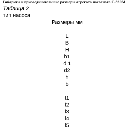
Габариты и присоединительные размеры агрегата насосного С-569М
Таблица 2
тип насоса
Размеры мм
L
В
Н
h1
d 1
d2
h
b
l
l1
l2
l3
l4
l5