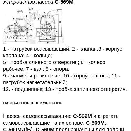
Устройство насоса
С-569М
1 - патрубок всасывающий, 2 - кланан;3 - корпус
клапана: 4 - кольцо;
5 - пробка сливного отверстия; 6 - колесо
рабочее; 7 - вал; 8 - опора;
9 - манжеты резиновые; 10 - корпус насоса; 11 -
патрубок нагнетательный;
12. - подшипник; 13 - пробка заливного отверстия.
НАЗНАЧЕНИЕ И ПРИМЕНЕНИЕ
Насосы самовсасывающие:
С-569М
и агрегаты
самовсасывающие на их основе:
С-569М,
С-569МД(Б)
.
С-569М
предназначены для подачи