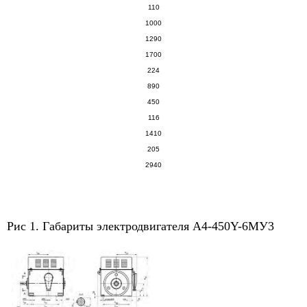
110
1000
1290
1700
224
890
450
116
1410
205
2940
Рис 1. Габариты электродвигателя A4-450Y-6МУ3