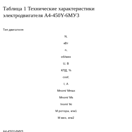
Таблица 1 Технические характеристики
электродвигателя A4-450Y-6МУ3
Tип двигателя
N,
кВт
n,
об/мин
U, В
КПД, %
cos
f
,
I, А
Mnom/ Mmax
Mnom/ Ms
Inom/ Iki
M ротора, кгм
1
M мех, кгм
2
A4-450Y-6МУ3