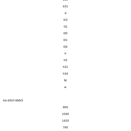
b
31
d
l
10
l
11
l
30
l
31
l
34
h
h
5
h
31
h
34
М,
кг
A4-450Y-6МУ3
900
1040
1420
760