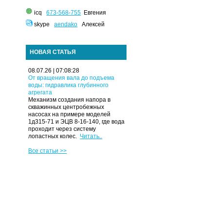
icq
673-568-755
Евгения
skype
aendako
Алексей
НОВАЯ СТАТЬЯ
08.07.26 | 07:08:28
От вращения вала до подъема
воды: гидравлика глубинного
агрегата
Механизм создания напора в
скважинных центробежных
насосах на примере моделей
1д315-71 и ЭЦВ 8-16-140, где вода
проходит через систему
лопастных колес.
Читать..
Все статьи >>