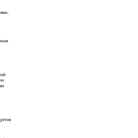
вки,
вные
ной
ую
ак
,
уктов