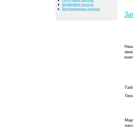
Шламовые насосы
Вертикальные насосы
За
Наша
зака
комп
Таб
Тех
Мар
нас