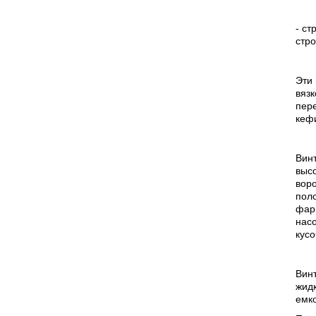
- ст
стр
Эти
вязк
пере
кефи
Вин
высо
вор
поло
фарш
насо
кусо
Вин
жидк
емко