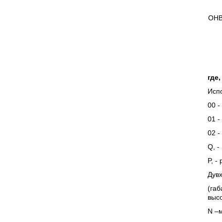
ОНВ
где,
Исп
00 -
01 -
02 -
Q, -
P, -
Дувх
(габ
высо
N –
м