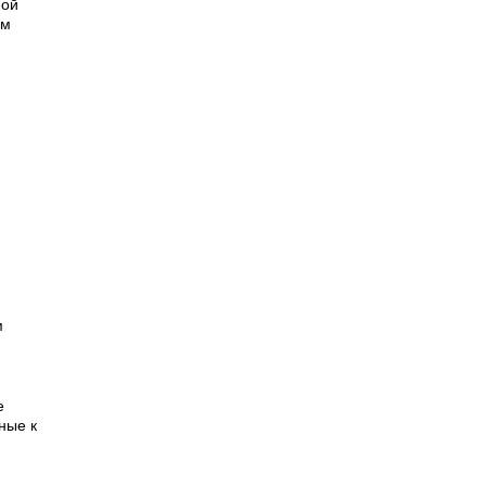
ной
ым
м
е
ные к