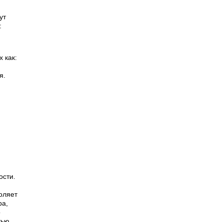
ут
:
 как:
я.
ости.
оляет
ра,
о
тью,