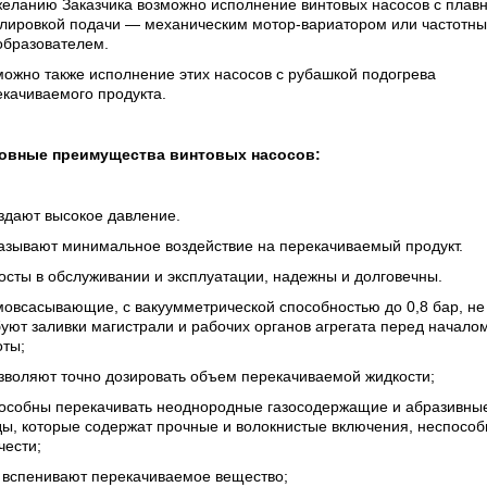
желанию Заказчика возможно исполнение винтовых насосов с плав
улировкой подачи — механическим мотор-вариатором или частотн
образователем.
ожно также исполнение этих насосов с рубашкой подогрева
качиваемого продукта.
овные преимущества винтовых насосов:
здают высокое давление.
казывают минимальное воздействие на перекачиваемый продукт.
осты в обслуживании и эксплуатации, надежны и долговечны.
овсасывающие, с вакуумметрической способностью до 0,8 бар, не
уют заливки магистрали и рабочих органов агрегата перед начало
оты;
зволяют точно дозировать объем перекачиваемой жидкости;
пособны перекачивать неоднородные газосодержащие и абразивны
ы, которые содержат прочные и волокнистые включения, неспособ
чести;
е вспенивают перекачиваемое вещество;