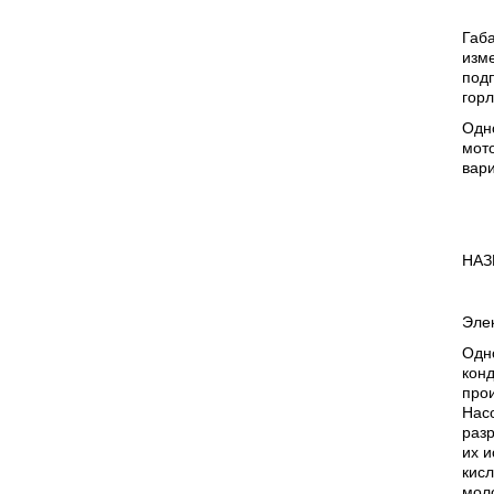
Габ
изме
подп
горл
Одно
мото
вар
НАЗ
Эле
Одн
кон
прои
Нас
разр
их и
кис
моло