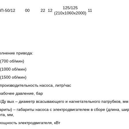
125/125
П-50/12
00
22
12
11
(210х1060х2000)
олнение привода:
 (700 об/мин)
 (1000 об/мин)
 (1500 об/мин)
 производительность насоса, литр/час
 рабочее давление, бар
/Ду вых – диаметр всасывающего и нагнетательного патрубков, мм
ариты) – габариты насоса с электродвигателем в сборе (длина, ши
та, мм,
ощность электродвигателя, кВт