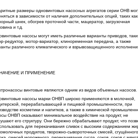
аритные размеры одновинтовых насосных агрегатов серии ОНВ мог
няться в зависимости от наличия дополнительных опций, таких как
орный шнек, обогрев проточной части, мацератор, загрузочная
овина и т.д.
винтовые насосы могут иметь различные варианты приводов, таких
р-редуктор, мотор-вариатор, клиноременная передача, а также
ианты различного климатического и взрывозащищенного исполнени
НАЧЕНИЕ И ПРИМЕНЕНИЕ
ктронасосы винтовые являются одним из видов объемных насосов.
овинтовые насосы марки ОНВП широко применяются в молочной,
дитерской, перерабатывающей и пищевой промышленности, при
зводстве косметики и напитков, а также в химической промышленн
осы ОНВП оказывают минимальное воздействие на продукт, не
ушают его структуру. Они бережно обрабатывают продукт, что позв
спользовать для перекачивания сливок с высоким содержанием жи
ломолочных продуктов, творожно-сывороточных смесей, сгущённог
ка, смесей мороженого, перекачивания сусла, соков, соков с мяко