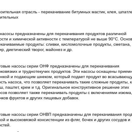
роительная отрасль - перекачивание битумных мастик, клея, шпатле
оительных
 насосы предназначены для перекачивания продуктов различной
ости и химической активности с температурой не выше 90°С. Осно
качиваемые продукты: сливки, кисломолочные продукты, сметана,
р, диетический творог, майонез и др.
товые насосы серии ОНФ предназначены для перекачивания
ковязких и труднотекучих продуктов. Эти насосы оснащены прием
онкой и подающим шнеком, который подает продукт во всасывающ
сть насоса, что позволяет перекачивать такие сложные продукты, к
, паштет, крем и т.д. Оригинальное конструктивное решение этих
сов позволяет также перекачивать продукты с включениями изюма
чков фруктов и других пищевых добавок.
товые насосы серии ОНВП предназначены для перекачивания прод
ой и высоковязкой консистенции из фляг, бочек и других сосудов и
стей.