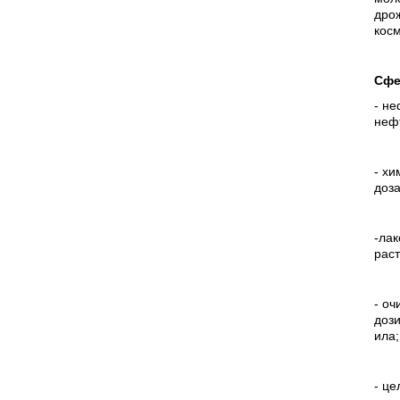
дрож
кос
Сфе
- не
неф
- хи
доза
-лак
раст
- оч
дози
ила;
- ц