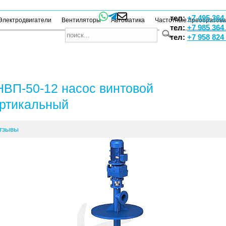
тел:
+7 495 364
Электродвигатели
Вентиляторы
Автоматика
Частотные преобразов
тел:
+7 985 364
тел:
+7 958 824
ВП-50-12 насос винтовой
ртикальный
тзывы