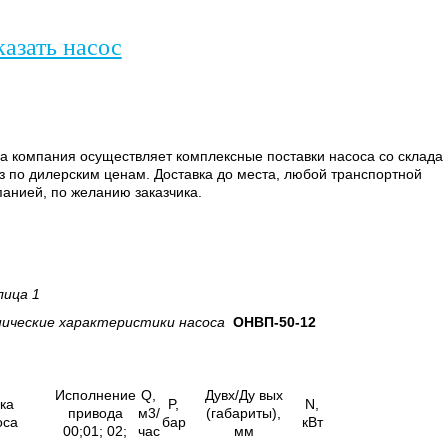
казать насос
 компания осуществляет комплексные поставки насоса со склада 
з по дилерским ценам. Доставка до места, любой транспортной
анией, по желанию заказчика.
лица 1
нические характеристики насоса
ОНВП-50-12
Исполнение
Q,
Дувх/Ду вых
ка
P,
N,
привода
м3/
(габариты),
оса
бар
кВт
00;01; 02;
час
мм