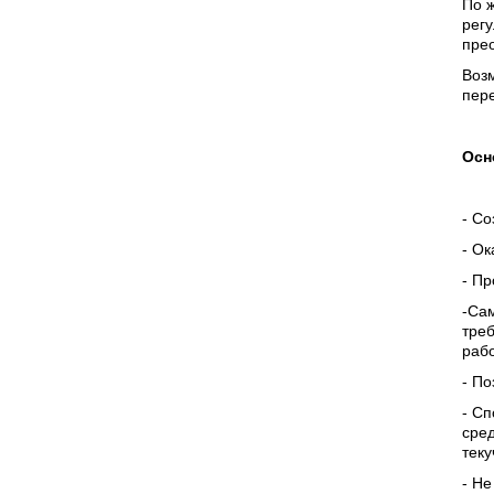
По 
рег
пре
Возм
пере
Осн
- Со
- О
- Пр
-
Сам
треб
раб
- По
- С
сред
теку
- Н