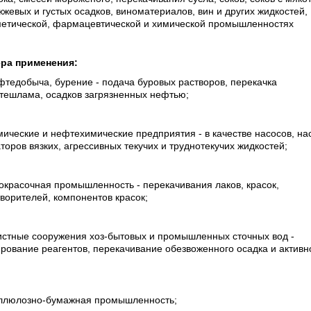
жевых и густых осадков, виноматериалов, вин и других жидкостей,
метической, фармацевтической и химической промышленностях
ра применения:
фтедобыча, бурение - подача буровых растворов, перекачка
тешлама, осадков загрязненных нефтью;
мические и нефтехимические предприятия - в качестве насосов, на
торов вязких, агрессивных текучих и труднотекучих жидкостей;
окрасочная промышленность - перекачивания лаков, красок,
ворителей, компонентов красок;
истные сооружения хоз-бытовых и промышленных сточных вод -
рование реагентов, перекачивание обезвоженного осадка и активн
еллюлозно-бумажная промышленность;