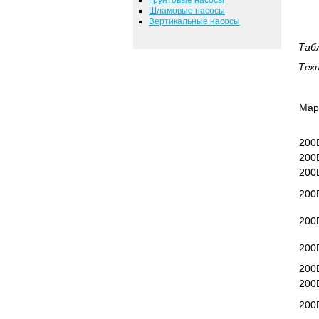
Шламовые насосы
Вертикальные насосы
Таб
Тех
Мар
200
200
200
200
200
200
200
200
200