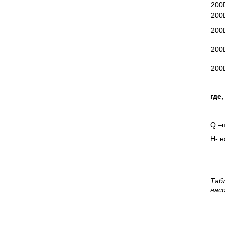
200
200
200
200
200
где,
Q –
H
- 
Таб
нас