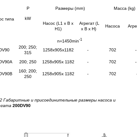
P
Размеры (mm)
Масса (kg)
kW
ос типа
Насос (L1 x B x
Агрегат (L
Насоса
Агре
H1)
x B x H)
-1
n=1450min
200; 250;
DV90
1258x905x1182
-
702
315
DV90A
200; 250
1258x905x 1182
-
702
160; 200;
DV90B
1258x905x 1182
-
702
250
 2 Габаритные и присоединительные размеры насоса и
егата
200DV90