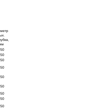
аметр
ых.
рубка,
мм
250
250
250
250
250
250
250
250
250