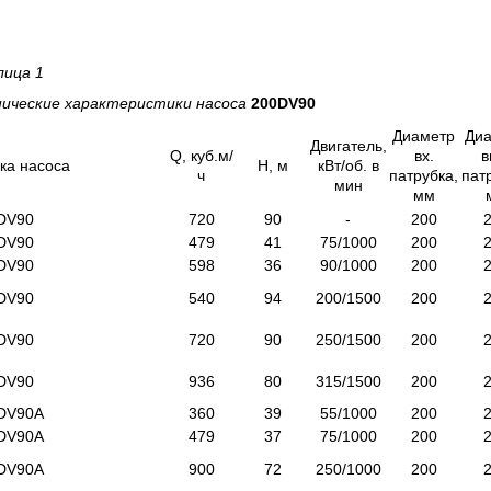
лица 1
нические характеристики насоса
200DV90
Диаметр
Ди
Двигатель,
Q, куб.м/
вх.
в
ка насоса
Н, м
кВт/об. в
ч
патрубка,
пат
мин
мм
DV90
720
90
-
200
DV90
479
41
75/1000
200
DV90
598
36
90/1000
200
DV90
540
94
200/1500
200
DV90
720
90
250/1500
200
DV90
936
80
315/1500
200
DV90А
360
39
55/1000
200
DV90А
479
37
75/1000
200
DV90А
900
72
250/1000
200