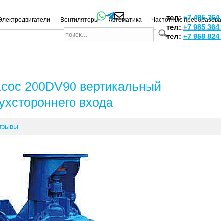
тел:
+7 495 364
Электродвигатели
Вентиляторы
Автоматика
Частотные преобразов
тел:
+7 985 364
тел:
+7 958 824
сос 200DV90 вертикальный
ухстороннего входа
тзывы