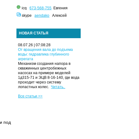
icq
673-568-755
Евгения
skype
aendako
Алексей
НОВАЯ СТАТЬЯ
08.07.26 | 07:08:28
От вращения вала до подъема
воды: гидравлика глубинного
агрегата
Механизм создания напора в
скважинных центробежных
насосах на примере моделей
1д315-71 и ЭЦВ 8-16-140, где вода
проходит через систему
лопастных колес.
Читать..
Все статьи >>
и под