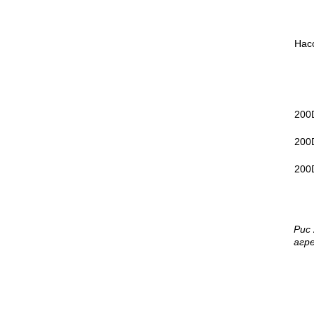
Нас
200
200
200
Рис
агр