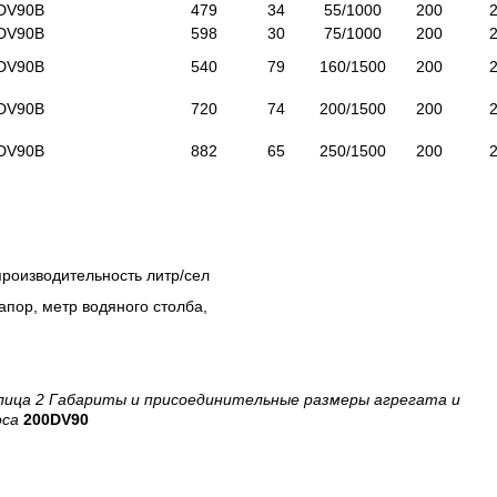
DV90B
479
34
55/1000
200
DV90B
598
30
75/1000
200
DV90B
540
79
160/1500
200
DV90B
720
74
200/1500
200
DV90B
882
65
250/1500
200
производительность литр/сел
напор, метр водяного столба,
лица 2 Габариты и присоединительные размеры агрегата и
оса
200DV90