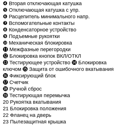
❹
Вторая отключающая катушка
❺
Отключающая катушка с упр.
❻
Расцепитель минимального напр.
❼
Вспомогательные контакты
❽
Конденсаторное устройство
❾
Подъемные рукоятки
❿
Механическая блокировка
⓫
Межфазные перегородки
⓬
Блокировка кнопок ВКЛ/ОТКЛ
⓭ Тестирующее устройство
⓮
Блокировка
ключом
⓯
Защита от ошибочного вкатывания
⓰ Фиксирующий блок
⓱
Счетчик
⓲
Ручной сброс
⓳ Тестирующая перемычка
20 Рукоятка вкатывания
21 Блокировка положения
22 Фланец на дверь
23 Пылезащитная крышка