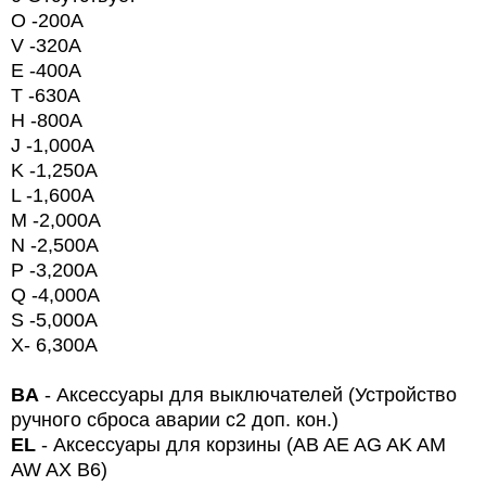
O -200A
V -320A
E -400A
T -630A
H -800A
J -1,000A
K -1,250A
L -1,600A
M -2,000A
N -2,500A
P -3,200A
Q -4,000A
S -5,000A
X- 6,300A
BA
- Аксессуары для выключателей (Устройство
ручного сброса аварии с2 доп. кон.)
EL
- Аксессуары для корзины (
AB
AE
AG
AK
AM
AW
AX
B
6)