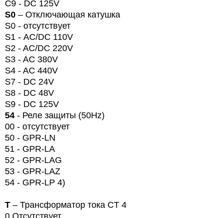
C9 - DC 125V
S
0
– Отключающая катушка
S
0 - отсутствует
S
1 -
AC
/
DC
110
V
S2 - AC/DC 220V
S3 - AC 380V
S4 - AC 440V
S7 - DC 24V
S8 - DC 48V
S9 - DC 125V
54
- Реле защиты (
50
Hz
)
00 -
отсутствует
50 -
GPR
-
LN
51 - GPR-LA
52 - GPR-LAG
53 - GPR-LAZ
54 -
GPR
-
LP
4)
Т
–
Трансформатор
тока CT 4
0
Отсутствует