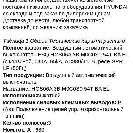
Наша компания осуществляет комплексные
поставки низковольтного оборудования HYUNDAI
со склада и под заказ по дилерским ценам.
Доставка до места, любой транспортной
компанией, по желанию заказчика.
Таблица 1 Общие Технические характеристики
Полное название:
Воздушный автоматический
выключатель ESQ HGS06A 3B M0C0S0 54T BA EL
(с корзиной, 630А, 65kA, AC380/415В, реле GPR-
LP (50Гц)
Тип продукции:
Воздушный а
втоматический
выключатель
Название
:
HGS06A 3B M0C0S0 54T BA EL
Исполнение:
выкатной
Исполнение силовых клеммных выводов:
B
(Авт. Подключение цепей упр. +горизонтальный
тип шин)
Кол-во полюсов:
3
Ном.ток, А
: 630