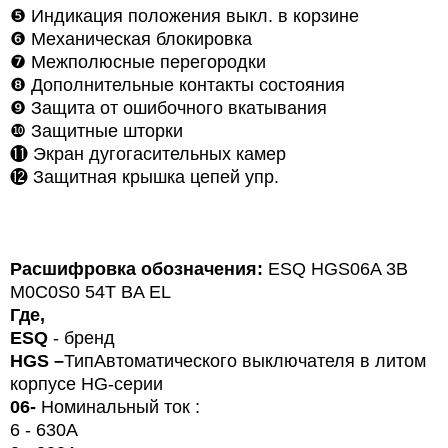
❺
Индикация положения выкл. в корзине
❻
Механическая блокировка
❼
Межполюсные перегородки
❽ Дополнительные контакты состояния
❾
Защита от ошибочного вкатывания
❿
Защитные шторки
⓫ Экран дугогасительных камер
⓬
Защитная крышка цепей упр.
Расшифровка обозначения:
ESQ HGS06A 3B
M0C0S0 54T BA EL
Где,
ESQ
- бренд
HG
S
–
Тип
Автоматического выключателя в литом
корпусе HG-серии
06-
Номинальный ток :
6 - 630A