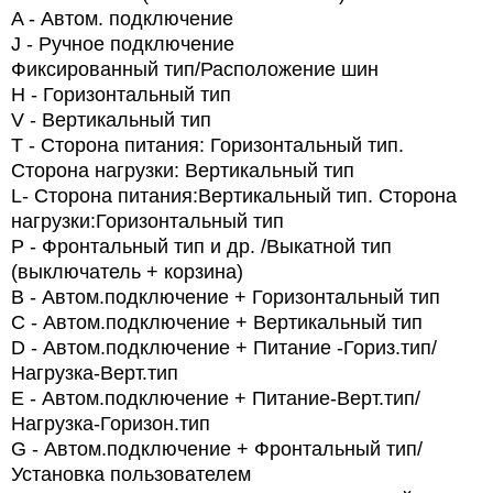
A
- Автом. подключение
J
- Ручное подключение
Фиксированный тип/Расположение шин
H
- Горизонтальный тип
V
- Вертикальный тип
T
- Сторона питания: Горизонтальный тип.
Сторона нагрузки: Вертикальный тип
L
- Сторона питания:Вертикальный тип. Сторона
нагрузки:Горизонтальный тип
P
-
Фронтальный тип и др. /Выкатной тип
(выключатель + корзина)
B
- Автом.подключение + Горизонтальный тип
C
- Автом.подключение + Вертикальный тип
D
- Автом.подключение + Питание -Гориз.тип/
Нагрузка-Верт.тип
E
- Автом.подключение + Питание-Верт.тип/
Нагрузка-Горизон.тип
G
-
Автом.подключение + Фронтальный тип/
Установка пользователем