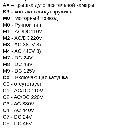
AX – крышка дугогасительной камеры
B6 – контакт взвода пружины
M
0
- Моторный привод
M
0
- Ручной тип
M
1 -
AC
/
DC
110
V
M2 - AC/DC220V
M3 - AC 380V 3)
M4 - AC 440V 3)
M7 - DC 24V
M8 - DC 48V
M
9 -
DC
125V
C
0
– Включающая катушка
C
0 - отсутствует
C
1 -
AC
/
DC
110
V
C2 - AC/DC 220V
C3 - AC 380V
C4 - AC 440V
C7 - DC 24V
C8 - DC 48V