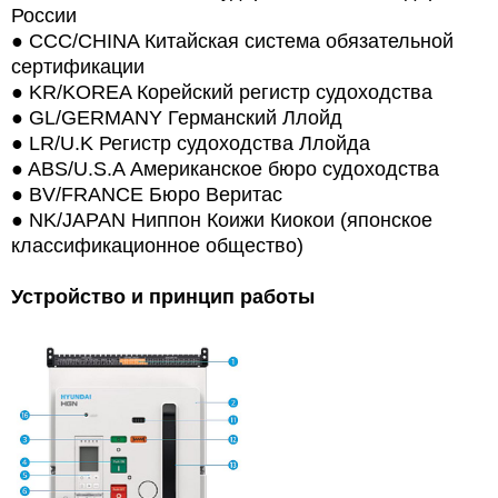
России
●
CCC/CHINA Китайская система обязательной
сертификации
●
KR/KOREA Корейский регистр судоходства
●
GL/GERMANY Германский Ллойд
●
LR/U.K Регистр судоходства Ллойда
●
ABS/U.S.A Американское бюро судоходства
●
BV/FRANCE Бюро Веритас
●
NK/JAPAN Ниппон Коижи Киокои (японское
классификационное общество)
Устройство и принцип работы