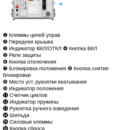
❶
Клеммы цепей управ
❷
Передняя крышка
❸
Индикатор ВКЛ/ОТКЛ
❹
Кнопка ВКЛ
❺
Реле защиты
❻
Кнопка отключения
❼
Блокировка положения ❽
Кнопка снятия
блокировки
❾
Место уст. рукоятки вкатывания
❿
Индикатор положения
⓫
Счетчик циклов
⓬
Индикатор пружины
⓭ Рукоятка ручного взведения
⓮
Шильда
⓯
Силовые клеммы
⓰
Кнопка сброса