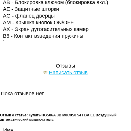
АВ - Блокировка ключом (блокировка вкл.)
АЕ - Защитные шторки
AG
- фланец дверцы
AM
- Крышка кнопок
ON
/
OFF
AX
- Экран дугогасительных камер
B6 - Контакт взведения пружины
˙
Отзывы
Написать отзыв
Пока отзывов нет..
Отзыв о статье: Купить HGS06A 3B M0C0S0 54T BA EL Воздушный
автоматический выключатель
Имя