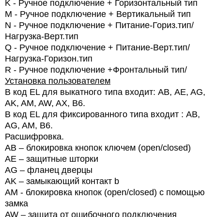
K
- Ручное подключение + Горизонтальный тип
M
- Ручное подключение + Вертикальный тип
N
- Ручное подключение + Питание-Гориз.тип/
Нагрузка-Верт.тип
Q
- Ручное подключение + Питание-Верт.тип/
Нагрузка-Горизон.тип
R
- Ручное подключение +Фронтальный тип/
Установка пользователем
В код EL для выкатного типа входит: АВ, AE, AG,
AK, AM, AW, AX, B6.
В код EL для фиксированного типа входит : АВ,
AG, AM, B6.
Расшифровка.
AB – блокировка кнопок ключем (open/closed)
AE – защитные шторки
AG – фланец дверцы
AK – замыкающий контакт b
AM - блокировка кнопок (open/closed) с помощью
замка
AW – защита от ошибочного подключения