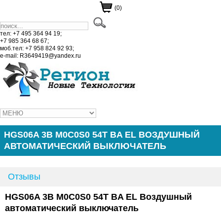
(0)
тел: +7 495 364 94 19;
+7 985 364 68 67;
моб.тел: +7 958 824 92 93;
e-mail: R3649419@yandex.ru
HGS06A 3B M0C0S0 54T BA EL ВОЗДУШНЫЙ
АВТОМАТИЧЕСКИЙ ВЫКЛЮЧАТЕЛЬ
Отзывы
HGS06A 3B M0C0S0 54T BA EL Воздушный
автом
атический выключатель