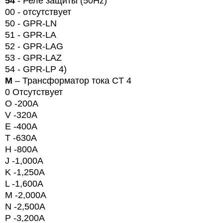
54
- Реле защиты (
50
Hz
)
00 -
отсутствует
50 -
GPR
-
LN
51 - GPR-LA
52 - GPR-LAG
53 - GPR-LAZ
54 -
GPR
-
LP
4)
M
– Трансформатор тока CT 4
0
Отсутствует
O -200A
V -320A
E -400A
T -630A
H -800A
J -1,000A
K -1,250A
L -1,600A
M -2,000A
N
-2,500
A
P
-3,200
A