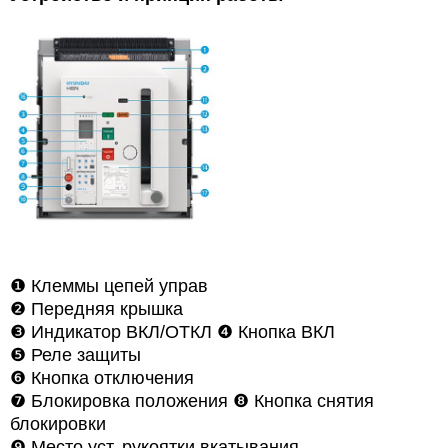
❶
Клеммы цепей управ
❷
Передняя крышка
❸
Индикатор ВКЛ/ОТКЛ
❹
Кнопка ВКЛ
❺
Реле защиты
❻
Кнопка отключения
❼
Блокировка положения ❽
Кнопка снятия
блокировки
❾
Место уст. рукоятки вкатывания