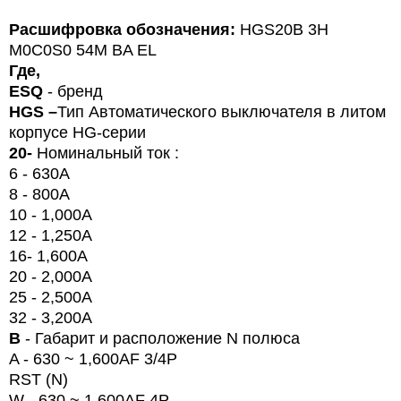
Расшифровка обозначения:
HGS
20
B
3
H
M
0
C
0
S
0 54
M
BA
EL
Где,
ESQ
- бренд
HG
S
–
Тип
Автоматического выключателя в литом
корпусе HG-серии
20
-
Номинальный ток :
6 - 630A
8 - 800A
10 - 1,000A
12 - 1,250A
16-
1,600A
20
- 2,000
A
25 - 2,500
A
32 - 3,200
A
B
- Габарит и расположение N полюса
A - 630 ~ 1,600AF 3/4P
RST (N)
W
- 630 ~ 1,600AF 4P