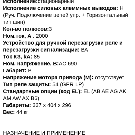
Исполнение:
стационарный
Исполнение силовых клеммных выводов:
H
(Руч. Подключение цепей упр. + Горизонтальный
тип шин)
Кол-во полюсов:
3
Ном.ток, А
: 2
000
Устройство для ручной перезагрузки реле и
перезагрузки сигнализации:
ВА
Ток КЗ, kA:
85
Ном. напряжение, В:
АС 690
Габарит:
В
Напряжение мотора привода (M):
отсутствует
Тип реле защиты:
54 (GPR-LР)
Стандартные опции (код EL):
EL (AB AE AG AK
AM AW AX B6)
Габариты:
337 x 404 x 296
Вес:
4
4 кг
НАЗНАЧЕНИЕ И ПРИМЕНЕНИЕ