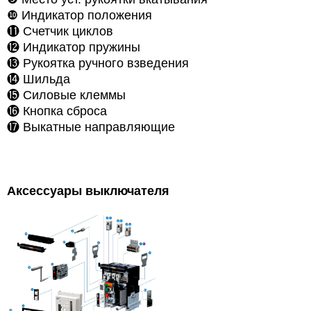
❿
Индикатор положения
⓫
Счетчик циклов
⓬
Индикатор пружины
⓭ Рукоятка ручного взведения
⓮
Шильда
⓯
Силовые клеммы
⓰
Кнопка сброса
⓱
Выкатные направляющие
Аксессуары выключателя