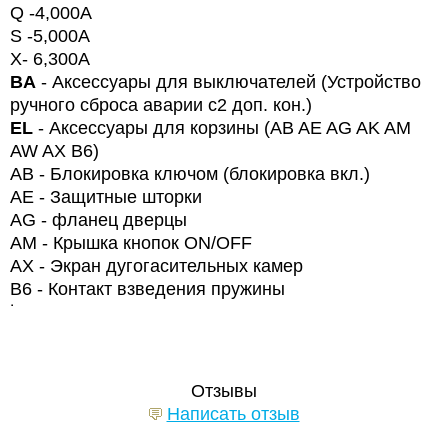
Q
-4,000
A
S
-5,000
A
X
- 6,300
A
BA
- Аксессуары для выключателей (Устройство
ручного сброса аварии с2 доп. кон.)
EL
- Аксессуары для корзины (
AB
AE
AG
AK
AM
AW
AX
B
6)
АВ - Блокировка ключом (блокировка вкл.)
АЕ - Защитные шторки
AG
- фланец дверцы
AM
- Крышка кнопок
ON
/
OFF
AX
- Экран дугогасительных камер
B6 - Контакт взведения пружины
˙
Отзывы
Написать отзыв