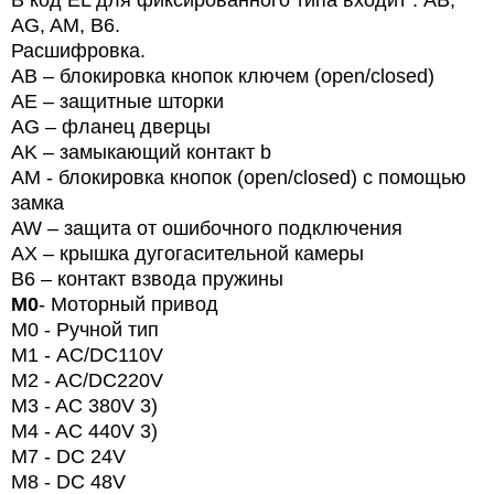
В код EL для фиксированного типа входит : АВ,
AG, AM, B6.
Расшифровка.
AB – блокировка кнопок ключем (open/closed)
AE – защитные шторки
AG – фланец дверцы
AK – замыкающий контакт b
AM - блокировка кнопок (open/closed) с помощью
замка
AW – защита от ошибочного подключения
AX – крышка дугогасительной камеры
B6 – контакт взвода пружины
M0
- Моторный привод
M
0
- Ручной тип
M
1 -
AC
/
DC
110
V
M2 - AC/DC220V
M3 - AC 380V 3)
M4 - AC 440V 3)
M7 - DC 24V
M8 - DC 48V