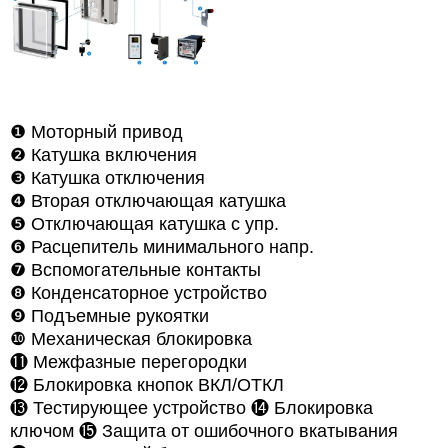
❶
Моторный привод
❷
Катушка включения
❸
Катушка отключения
❹
Вторая отключающая катушка
❺
Отключающая катушка с упр.
❻
Расцепитель минимального напр.
❼
Вспомогательные контакты
❽
Конденсаторное устройство
❾
Подъемные рукоятки
❿
Механическая блокировка
⓫
Межфазные перегородки
⓬
Блокировка кнопок ВКЛ/ОТКЛ
⓭ Тестирующее устройство
⓮
Блокировка
ключом
⓯
Защита от ошибочного вкатывания