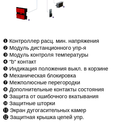
❶
Контроллер расц. мин. напряжения
❷
Модуль дистанционного упр-я
❸
Модуль контроля температуры
❹
"b" контакт
❺
Индикация положения выкл. в корзине
❻
Механическая блокировка
❼
Межполюсные перегородки
❽ Дополнительные контакты состояния
❾
Защита от ошибочного вкатывания
❿
Защитные шторки
⓫ Экран дугогасительных камер
⓬
Защитная крышка цепей упр.