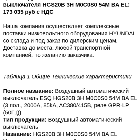
выключателя
HGS
20
B
3
H
M
0
C
0
S
0 54
M
BA
EL
:
173
035
руб с НДС
Наша компания осуществляет комплексные
поставки низковольтного оборудования HYUNDAI
со склада и под заказ по дилерским ценам.
Доставка до места, любой транспортной
компанией, по желанию заказчика.
Таблица 1 Общие Технические характеристики
Полное название:
Воздушный автоматический
выключатель ESQ HGS20B 3H M0C0S0 54M BA EL
(3 пол., 2000А, 85kA, AC380/415В, реле GPR-LP
(50Гц))
Тип продукции:
Воздушный а
втоматический
выключатель
Название
:
HGS20B 3H M0C0S0 54M BA EL