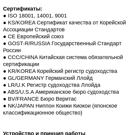
Сертификаты:
●
ISO 18001, 14001, 9001
●
KS/KOREA Сертификат качества от Корейской
Ассоциации Стандартов
●
CE Европейский союз
●
GOST-R/RUSSIA Государственный Стандарт
России
●
CCC/CHINA Китайская система обязательной
сертификации
●
KR/KOREA Корейский регистр судоходства
●
GL/GERMANY Германский Ллойд
●
LR/U.K Регистр судоходства Ллойда
●
ABS/U.S.A Американское бюро судоходства
●
BV/FRANCE Бюро Веритас
●
NK/JAPAN Ниппон Коижи Киокои (японское
классификационное общество)
Устройство и принцип работы