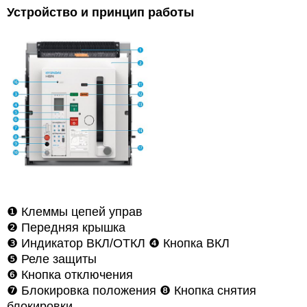
Устройство и принцип работы
❶
Клеммы цепей управ
❷
Передняя крышка
❸
Индикатор ВКЛ/ОТКЛ
❹
Кнопка ВКЛ
❺
Реле защиты
❻
Кнопка отключения
❼
Блокировка положения ❽
Кнопка снятия
блокировки