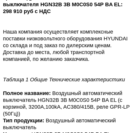
выключателя
HGN
32
B
3
B
M
0
C
0
S
0 54
P
BA
EL
:
298
910
руб с НДС
Наша компания осуществляет комплексные
поставки низковольтного оборудования HYUNDAI
со склада и под заказ по дилерским ценам.
Доставка до места, любой транспортной
компанией, по желанию заказчика.
Таблица 1 Общие Технические характеристики
Полное название:
Воздушный автоматический
выключатель HGN32B 3B M0C0S0 54P BA EL (с
корзиной, 3200А,100kA, AC380/415В, реле GPR-LP
(50Гц))
Тип продукции:
Воздушный а
втоматический
выключатель