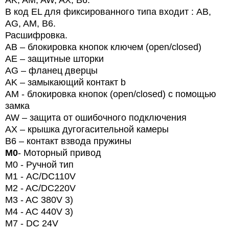
AK, AM, AW, AX, B6.
В код EL для фиксированного типа входит : АВ,
AG, AM, B6.
Расшифровка.
AB – блокировка кнопок ключем (open/closed)
AE – защитные шторки
AG – фланец дверцы
AK – замыкающий контакт b
AM - блокировка кнопок (open/closed) с помощью
замка
AW – защита от ошибочного подключения
AX – крышка дугогасительной камеры
B6 – контакт взвода пружины
M0
- Моторный привод
M
0
- Ручной тип
M
1 -
AC
/
DC
110
V
M2 - AC/DC220V
M3 - AC 380V 3)
M4 - AC 440V 3)
M7 - DC 24V