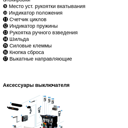
❾
Место уст. рукоятки вкатывания
❿
Индикатор положения
⓫
Счетчик циклов
⓬
Индикатор пружины
⓭ Рукоятка ручного взведения
⓮
Шильда
⓯
Силовые клеммы
⓰
Кнопка сброса
⓱
Выкатные направляющие
Аксессуары выключателя