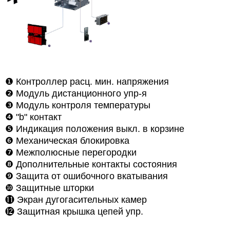
❶
Контроллер расц. мин. напряжения
❷
Модуль дистанционного упр-я
❸
Модуль контроля температуры
❹
"b" контакт
❺
Индикация положения выкл. в корзине
❻
Механическая блокировка
❼
Межполюсные перегородки
❽ Дополнительные контакты состояния
❾
Защита от ошибочного вкатывания
❿
Защитные шторки
⓫ Экран дугогасительных камер
⓬
Защитная крышка цепей упр.