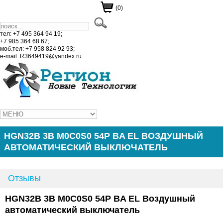
(0)
тел: +7 495 364 94 19;
+7 985 364 68 67;
моб.тел: +7 958 824 92 93;
e-mail: R3649419@yandex.ru
HGN32B 3B M0C0S0 54P BA EL ВОЗДУШНЫЙ
АВТОМАТИЧЕСКИЙ ВЫКЛЮЧАТЕЛЬ
Отзывы
HGN32B 3B M0C0S0 54P BA EL Воздушный
автоматический выключатель