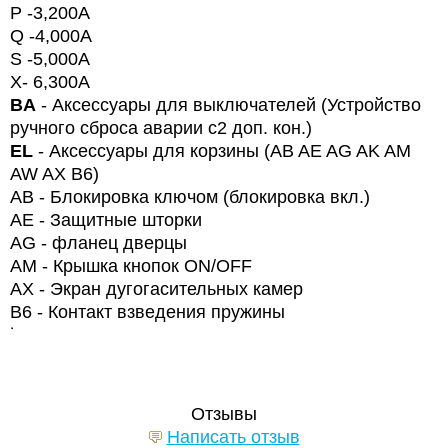
P
-3,200
A
Q
-4,000
A
S
-5,000
A
X
- 6,300
A
BA
- Аксессуары для выключателей (Устройство
ручного сброса аварии с2 доп. кон.)
EL
- Аксессуары для корзины (
AB
AE
AG
AK
AM
AW
AX
B
6)
АВ - Блокировка ключом (блокировка вкл.)
АЕ - Защитные шторки
AG
- фланец дверцы
AM
- Крышка кнопок
ON
/
OFF
AX
- Экран дугогасительных камер
B6 - Контакт взведения пружины
˙
Отзывы
Написать отзыв