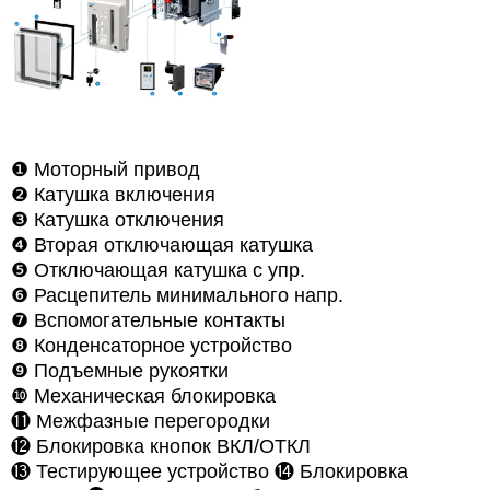
❶
Моторный привод
❷
Катушка включения
❸
Катушка отключения
❹
Вторая отключающая катушка
❺
Отключающая катушка с упр.
❻
Расцепитель минимального напр.
❼
Вспомогательные контакты
❽
Конденсаторное устройство
❾
Подъемные рукоятки
❿
Механическая блокировка
⓫
Межфазные перегородки
⓬
Блокировка кнопок ВКЛ/ОТКЛ
⓭ Тестирующее устройство
⓮
Блокировка