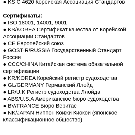
●
KS C 4620 Корейская Ассоциация Стандартов
Сертификаты:
●
ISO 18001, 14001, 9001
●
KS/KOREA Сертификат качества от Корейской
Ассоциации Стандартов
●
CE Европейский союз
●
GOST-R/RUSSIA Государственный Стандарт
России
●
CCC/CHINA Китайская система обязательной
сертификации
●
KR/KOREA Корейский регистр судоходства
●
GL/GERMANY Германский Ллойд
●
LR/U.K Регистр судоходства Ллойда
●
ABS/U.S.A Американское бюро судоходства
●
BV/FRANCE Бюро Веритас
●
NK/JAPAN Ниппон Коижи Киокои (японское
классификационное общество)