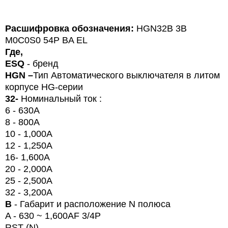
Расшифровка обозначения:
HGN
32
B
3
B
M
0
C
0
S
0 54
P
BA
EL
Где,
ESQ
- бренд
HG
N
–
Тип
Автоматического выключателя в литом
корпусе HG-серии
32-
Номинальный ток :
6 - 630A
8 - 800A
10 - 1,000A
12 - 1,250A
16-
1,600A
20
- 2,000
A
25 - 2,500
A
32 - 3,200
A
B
- Габарит и расположение N полюса
A - 630 ~ 1,600AF 3/4P
RST (N)