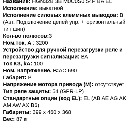
Название
:
HGN32B 3B M0C0S0 54P BA EL
Исполнение:
выкатной
Исполнение силовых клеммных выводов:
B
(Авт. Подключение цепей упр. +горизонтальный
тип шин)
Кол-во полюсов:
3
Ном.ток, А
:
3200
Устройство для ручной перезагрузки реле и
перезагрузки сигнализации:
ВА
Ток КЗ, kA:
100
Ном. напряжение, В:
АС 690
Габарит:
В
Напряжение мотора привода (M):
отсутствует
Тип реле защиты:
54 (GPR-LР)
Стандартные опции (код EL):
EL (AB AE AG AK
AM AW AX B6)
Габариты:
399 x 460 x 368
Вес:
87 кг