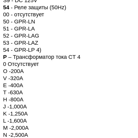
S9 - DC 125V
54
- Реле защиты (
50
Hz
)
00 -
отсутствует
50 -
GPR
-
LN
51 - GPR-LA
52 - GPR-LAG
53 - GPR-LAZ
54 -
GPR
-
LP
4)
P
– Трансформатор тока CT 4
0
Отсутствует
O -200A
V -320A
E -400A
T -630A
H -800A
J -1,000A
K -1,250A
L -1,600A
M -2,000A
N
-2,500
A