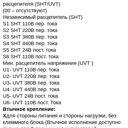
расцепителя (SHT/UVT)
(00 – отсутствуют)
Независимый расцепитель (SHT)
S1 SHT 110В пер. тока
S2 SHT 220В пер. тока
S3 SHT 380В пер. тока
S4 SHT 440В пер. тока
S5 SHT 24В пост. тока
S6 SHT 110В пост. тока
Мин. расцепитель напряжения (UVT )
U1- UVT 110В пер. тока
U2- UVT 220В пер. тока
U3- UVT 380В пер. тока
U4- UVT 440В пер. тока
U5- UVT 24В пост. тока
U6- UVT 110В пост. Тока
Втычное крепление:
X
для стороны питания и стороны нагрузки, без
клеммного блока (Втычное исполнение доступно