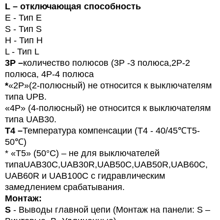
L
– отключающая способность
E
- Тип
E
S -
Тип
S
H -
Тип
H
L -
Тип
L
3P –
количество полюсов (3Р -3 полюса,
2P-2
полюса, 4Р-4 полюса
*
«2P»(2-полюсный) не относится к выключателям
типа UPB.
«4P» (4-полюсный) не относится к выключателям
типа UAB30.
T4 –
Температура компенсации (T4 - 40/45
℃
T5-
50
℃
)
* «T5» (50°C) – не для выключателей
типа
UAB
30
C
,
UAB
30
R
,
UAB
50
C
,
UAB
50
R
,
UAB
60
C
,
UAB60R и UAB100C с гидравлическим
замедлением срабатывания.
Монтаж:
S
- Выводы главной цепи (Монтаж на панели: S –