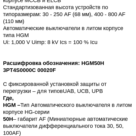
корпусе МССВ и ELCB
Стандартизованная высота устройств по
типоразмерам: 30 - 250 AF (68 мм), 400 - 800 AF
(110 мм)
Автоматические выключатели в литом корпусе
типа HGM
Ui: 1,000 V
Uimp: 8 kV
Ics = 100 % Icu
Расшифровка обозначения:
HGM50H
3PT4S0000C 00020F
С фиксированной установкой защиты от
перегрузки – для типов
U
AB, UCB, UPB
Где,
HGM –
Тип
Автоматического
выключателя в литом
корпусе HG-серии
50
H
– габарит
AF
(Миниатюрные автоматические
выключатели дифференциального тока 30, 50,
100
AF
)