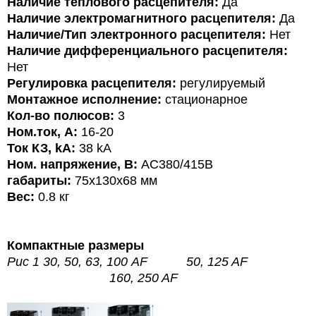
Наличие теплового расцепителя:
Да
Наличие электромагнитного расцепителя:
Да
Наличие/Тип электронного расцепителя:
Нет
Наличие дифференциального расцепителя:
Нет
Регулировка расцепителя:
регулируемый
Монтажное исполнение:
стационарное
Кол-во полюсов:
3
Ном.ток, А:
16-20
Ток КЗ, kA:
38 kA
Ном. напряжение, В:
AC380/415В
габариты:
75х130х68 мм
Вес:
0.
8
кг
Компактные размеры
Рис 1
30, 50, 63, 100 AF
50, 125 AF
160, 250 AF