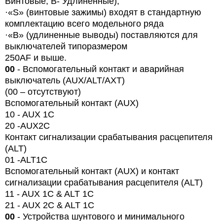
Винтовые, B- Удлиненные),
·«
S
» (винтовые зажимы) входят в стандартную
комплектацию всего модельного ряда
·«B» (удлиненные выводы) поставляются для
выключателей типоразмером
250AF и выше.
00
- Вспомогательный контакт и аварийная
выключатель (AUX/ALT/AXT)
(00 – отсутствуют)
Вспомогательный контакт (AUX)
10 - AUX 1C
20 -
AUX
2
C
Контакт сигнализации срабатывания расцепителя
(ALT)
01 -
ALT
1
C
Вспомогательный контакт (AUX) и контакт
сигнализации срабатывания расцепителя (ALT)
11 - AUX 1C & ALT 1C
21 - AUX 2C & ALT 1C
00
- Устройства шунтового и минимального