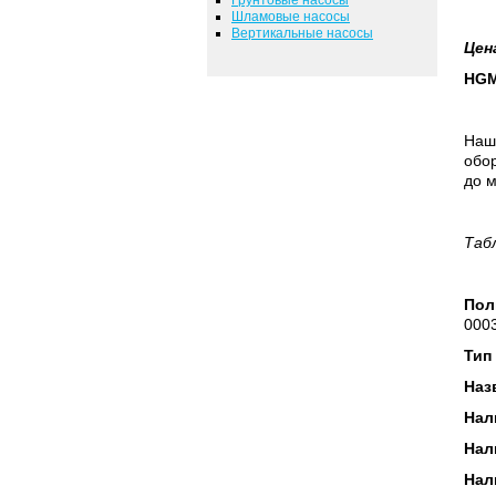
Шламовые насосы
Вертикальные насосы
Цен
HGM
Наш
обор
до м
Таб
Пол
0003
Тип
Наз
Нал
Нал
Нал