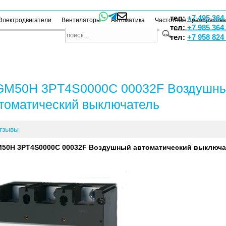
тел:
+7 495 364
Электродвигатели
Вентиляторы
Автоматика
Частотные преобразов
тел:
+7 985 364
тел:
+7 958 824
M50H 3PT4S0000C 00032F Воздушн
томатический выключатель
тзывы
50H 3PT4S0000C 00032F Воздушный автоматический выключа