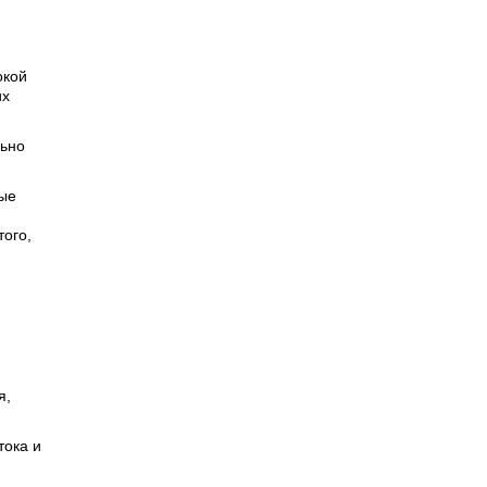
окой
их
льно
вые
ого,
я,
тока и