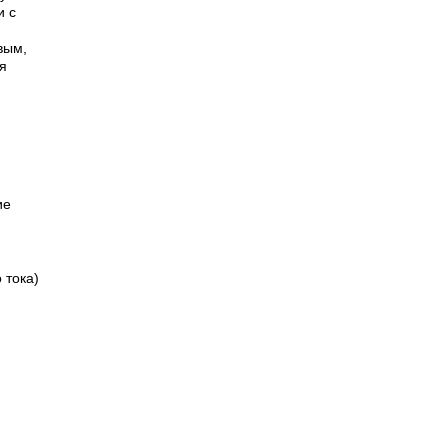
и с
вым,
я
ие
 тока)