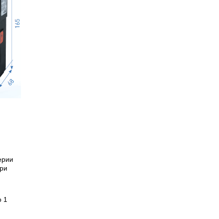
ерии
при
о 1