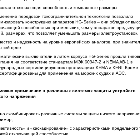
ысокая отключающая способность и компактные размеры
менение передовой токоограничительной технологии позволило
мизировать конструкцию аппаратов HG-Series – они обладают выс
лючающей способностью при меньших, чем у аппаратов предыдущ
й, размерах, что позволяет уменьшить размеры электроустановок.
чество и надежность на уровне европейских аналогов, при значите
ьшей цене.
оматические выключатели в литом корпусе HG-Series прошли типо
тания на соответствие стандартам МЭК 60947-2 и NEMA AB-1 в
дународных сертифицирующих организациях KEMA и KERI. Кроме т
 сертифицированы для применения на морских судах и АЭС.
можно применение в различных системах защиты устройств
кого напряжения
но скомбинировать различные системы защиты низкого напряжени
ример,
ективность» и «каскадирование» с характеристиками предельного 
окой отключающей способностью.