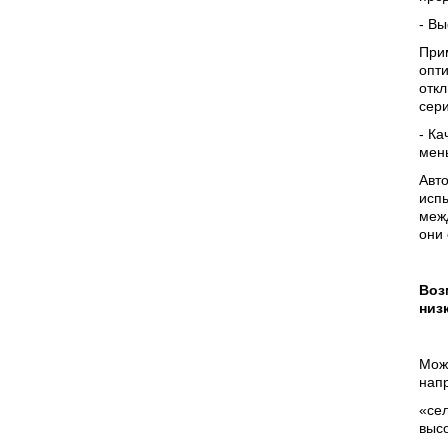
- В
При
опти
отк
сери
- Ка
мен
Авт
испы
меж
они
Воз
низ
Мож
нап
«сел
выс