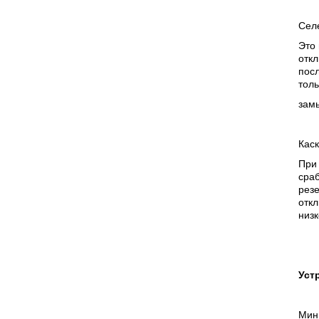
Сел
Это 
откл
посл
толь
зам
Кас
При
сраб
рез
отк
низк
Уст
Мин