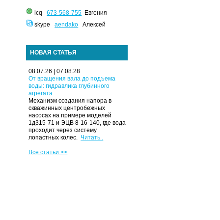
icq
673-568-755
Евгения
skype
aendako
Алексей
НОВАЯ СТАТЬЯ
08.07.26 | 07:08:28
От вращения вала до подъема
воды: гидравлика глубинного
агрегата
Механизм создания напора в
скважинных центробежных
насосах на примере моделей
1д315-71 и ЭЦВ 8-16-140, где вода
проходит через систему
лопастных колес.
Читать..
Все статьи >>