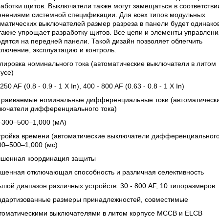
аботки щитов. Выключатели также могут замещаться в соответстви
енениями системной спецификации. Для всех типов модульных
матических выключателей размер разреза в панели будет одинако
также упрощает разработку щитов. Все цепи и элементы управлени
дятся на передней панели. Такой дизайн позволяет облегчить
лючение, эксплуатацию и контроль.
лировка номинального тока (автоматические выключатели в литом
усе)
 250 AF (0.8 - 0.9 - 1 X In), 400 - 800 AF (0.63 - 0.8 - 1 X In)
траиваемые номинальные дифференциальные токи (автоматическ
лючатели дифференциального тока)
–300–500–1,000 (мA)
тройка времени (автоматические выключатели дифференциального
00–500–1,000 (мс)
чшенная координация защиты
чшенная отключающая способность и различная селективность
шой диапазон различных устройств: 30 - 800 AF, 10 типоразмеров
ндартизованные размеры принадлежностей, совместимые
втоматическими выключателями в литом корпусе МССВ и ELCB