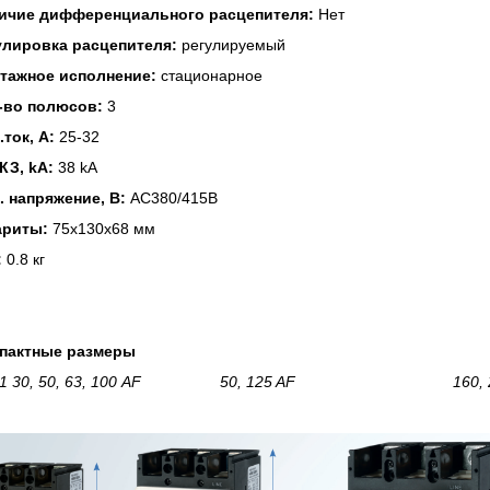
ичие дифференциального расцепителя:
Нет
улировка расцепителя:
регулируемый
тажное исполнение:
стационарное
-во полюсов:
3
.ток, А:
25-32
 КЗ, kA:
38 kA
. напряжение, В:
AC380/415В
ариты:
75х130х68 мм
:
0.
8
кг
пактные размеры
1
30, 50, 63, 100 AF
50, 125 AF
160, 250