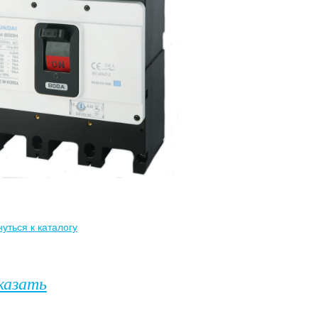
уться к каталогу
казать