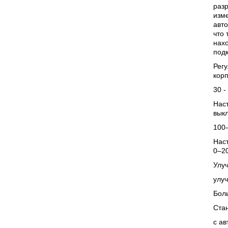
разр
изм
авто
что 
нахо
подк
Регу
корп
30 -
Нас
вык
100
Нас
0–2
Улу
улу
Боль
Ста
с а