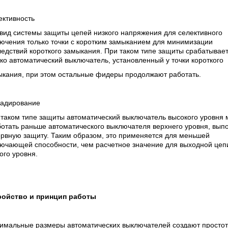
ективность
вид системы защиты цепей низкого напряжения для селективного
ючения только точки с коротким замыканием для минимизации
едствий короткого замыкания. При таком типе защиты срабатывае
ко автоматический выключатель, установленный у точки короткого
ыкания, при этом остальные фидеры продолжают работать.
кадирование
 таком типе защиты автоматический выключатель высокого уровня 
отать раньше автоматического выключателя верхнего уровня, вып
ервную защиту. Таким образом, это применяется для меньшей
лючающей способности, чем расчетное значение для выходной цеп
ого уровня.
ройство и принцип работы
имальные размеры автоматических выключателей создают простот