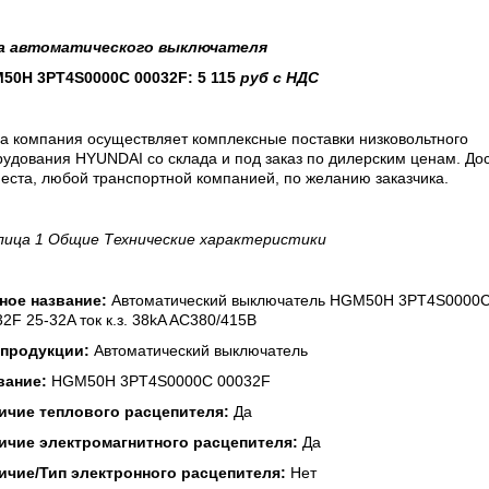
а
автоматического выключателя
50H 3PT4S0000C 00032F: 5 115
руб
с
НДС
а компания осуществляет комплексные поставки низковольтного
удования HYUNDAI со склада и под заказ по дилерским ценам. До
еста, любой транспортной компанией, по желанию заказчика.
лица 1 Общие Технические характеристики
ное название:
Автоматический выключатель HGM50H 3PT4S0000
2F 25-32A ток к.з. 38kA AC380/415В
 продукции:
Автоматический выключатель
вание:
HGM50H 3PT4S0000C 00032F
ичие теплового расцепителя:
Да
ичие электромагнитного расцепителя:
Да
ичие/Тип электронного расцепителя:
Нет