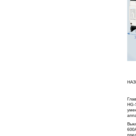
НАЗ
Гла
HG-
умен
аппа
Выкл
600A
пре