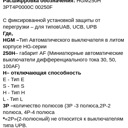
Расшифровка обозначения:
HGM250H
3PT4P0000C 00250F
С фиксированной установкой защиты от
перегрузки – для типов
U
AB, UCB, UPB
Где,
HGM –
Тип
Автоматического
выключателя в литом
корпусе HG-серии
250
H
– габарит
AF
(Миниатюрные автоматические
выключатели дифференциального тока 30, 50,
100
AF
)
H
– отключающая способность
E
- Тип
E
S -
Тип
S
H -
Тип
H
L -
Тип
L
3P –
количество полюсов (3Р -3 полюса,
2P-2
полюса, 4Р-4 полюса
*
«2P»(2-полюсный) не относится к выключателям
типа UPB.