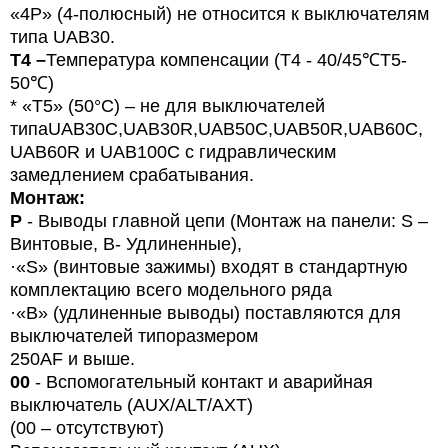
«4P» (4-полюсный) не относится к выключателям
типа UAB30.
T4 –
Температура компенсации (T4 - 40/45
℃
T5-
50
℃
)
* «T5» (50°C) – не для выключателей
типа
UAB
30
C
,
UAB
30
R
,
UAB
50
C
,
UAB
50
R
,
UAB
60
C
,
UAB60R и UAB100C с гидравлическим
замедлением срабатывания.
Монтаж:
P
- Выводы главной цепи (Монтаж на панели: S –
Винтовые, B- Удлиненные),
·«
S
» (винтовые зажимы) входят в стандартную
комплектацию всего модельного ряда
·«B» (удлиненные выводы) поставляются для
выключателей типоразмером
250AF и выше.
00
- Вспомогательный контакт и аварийная
выключатель (AUX/ALT/AXT)
(00 – отсутствуют)