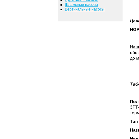
Шламовые насосы
Вертикальные насосы
Цен
HGP
Наш
обор
до м
Таб
Пол
3PT4
тер
Тип
Наз
Нал