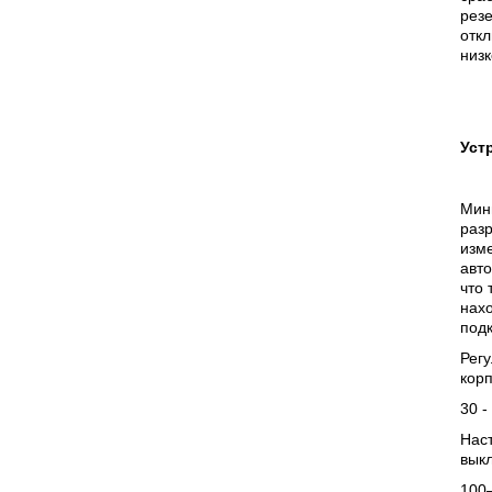
рез
отк
низк
Уст
Мин
разр
изм
авто
что 
нахо
подк
Регу
корп
30 -
Нас
вык
100