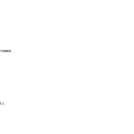
ставка
В
с