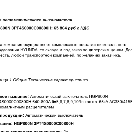
а
автоматического выключателя
800N 3PT4S0000C00800H
:
65
864
руб с НДС
а компания осуществляет комплексные поставки низковольтного
удования HYUNDAI со склада и под заказ по дилерским ценам. До
еста, любой транспортной компанией, по желанию заказчика.
лица 1 Общие Технические характеристики
ное название:
Автоматический выключатель HGP800N
S0000C00800H 640-800А Ii=5,6,7,8,9,10*In ток к.з. 65кА АС380/415
момагнитным расцепителем
 продукции:
Автоматический выключатель
вание:
HGP800N 3PT4S0000C00800H
ичие теплового расцепителя:
Да