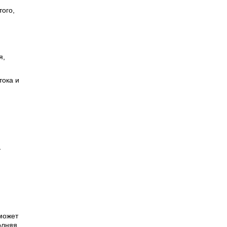
ого,
я,
тока и
т
может
олняя