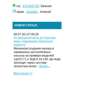
icq
673-568-755
Евгения
skype
aendako
Алексей
НОВАЯ СТАТЬЯ
08.07.26 | 07:08:28
От вращения вала до подъема
воды: гидравлика глубинного
агрегата
Механизм создания напора в
скважинных центробежных
насосах на примере моделей
1д315-71 и ЭЦВ 8-16-140, где вода
проходит через систему
лопастных колес.
Читать..
Все статьи >>