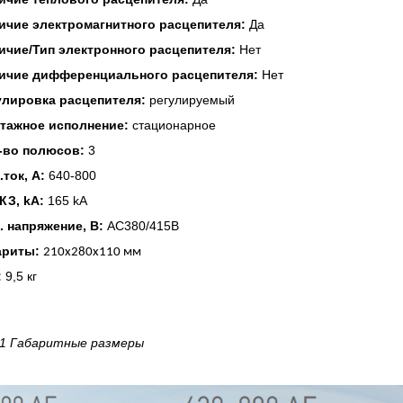
ичие электромагнитного расцепителя:
Да
ичие/Тип электронного расцепителя:
Нет
ичие дифференциального расцепителя:
Нет
улировка расцепителя:
регулируемый
тажное исполнение:
стационарное
-во полюсов:
3
.ток, А:
640-800
 КЗ, kA:
165 kA
. напряжение, В:
AC380/415В
ариты:
210х280х
110
мм
:
9,5 кг
 1 Габаритные размеры