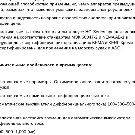
лючающей способностью при меньших, чем у аппаратов предыдущ
й, размерах, что позволяет уменьшить размеры электроустановок.
чество и надежность на уровне европейских аналогов, при значите
ьшей цене.
оматические выключатели в литом корпусе HG-Series прошли типо
тания на соответствие стандартам МЭК 60947-2 и NEMA AB-1 в
дународных сертифицирующих организациях KEMA и KERI. Кроме т
 сертифицированы для применения на морских судах и АЭС.
ичительные особенности и преимущества:
Настраиваемые параметры: Оптимизированная защита согласно ус
узки!
Настраиваемые номинальные дифференциальные токи
томатические выключатели дифференциального тока) 100–300–500
елективная настройка времени для автоматические выключатели
ференциального тока:
00–500–1,000 (мс)