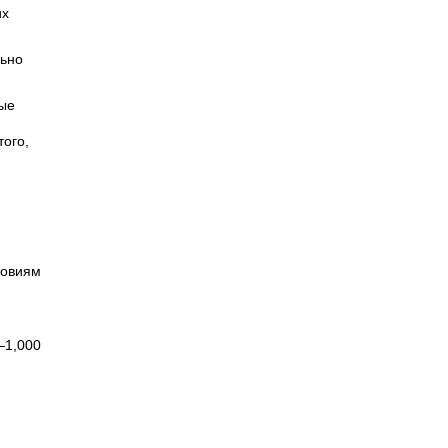
их
льно
вые
ого,
ловиям
–1,000