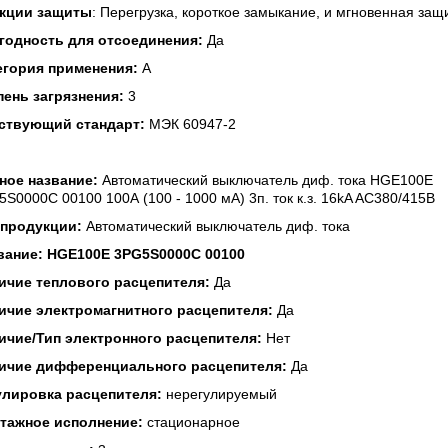
кции защиты
: Перегрузка, короткое замыкание, и мгновенная защ
годность для отсоединения:
Да
егория применения:
A
пень загрязнения:
3
ствующий стандарт:
МЭК 60947-2
ное название:
Автоматический выключатель диф. тока HGE100E
S0000C 00100 100А (100 - 1000 мА) 3п. ток к.з. 16kA AC380/415В
 продукции:
Автоматический выключатель диф. тока
вание:
HGE100E 3PG5S0000C 00100
ичие теплового расцепителя:
Да
ичие электромагнитного расцепителя:
Да
ичие/Тип электронного расцепителя:
Нет
ичие дифференциального расцепителя:
Да
улировка расцепителя:
не
регулируемый
тажное исполнение:
стационарное