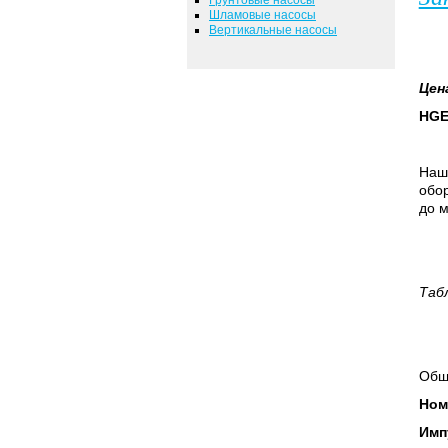
Шламовые насосы
Вертикальные насосы
Цен
HGE
Наш
обор
до м
Таб
Общ
Ном
Имп