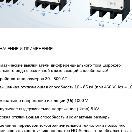
НАЧЕНИЕ И ПРИМЕНЕНИЕ
оматические выключатели дифференциального тока широкого
ельного ряда с различной отключающей
способностью!
тройства типоразмеров 30 - 800 AF
вышенная отключающая способность 16 - 85 кА (при 460 V)
Ics = 1
минальное напряжение изоляции (Ui) 1000 V
пульсное выдерживаемое напряжение (Uimp) 8 kV
сокая отключающая способность и компактные размеры
менение передовой токоограничительной технологии позволило
мизировать конструкцию аппаратов HG-Series – они обладают выс