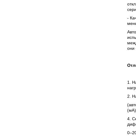
отк
сери
- Ка
мен
Авт
испы
меж
они
Отл
1. 
нагр
2. 
(ав
(мA)
4. С
диф
0–2