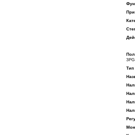
Фун
При
Кат
Сте
Дей
Пол
3PG5
Тип
Наз
Нал
Нал
Нал
Нал
Рег
Мон