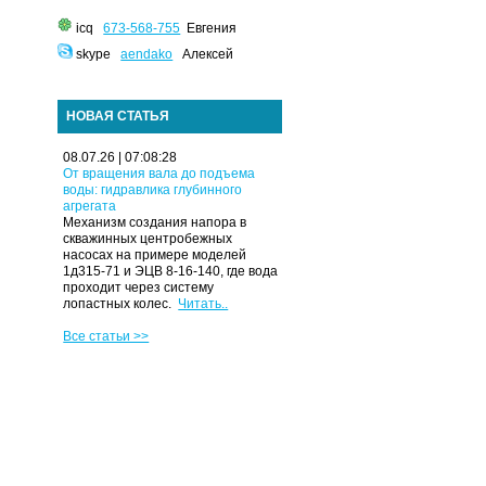
icq
673-568-755
Евгения
skype
aendako
Алексей
НОВАЯ СТАТЬЯ
08.07.26 | 07:08:28
От вращения вала до подъема
воды: гидравлика глубинного
агрегата
Механизм создания напора в
скважинных центробежных
насосах на примере моделей
1д315-71 и ЭЦВ 8-16-140, где вода
проходит через систему
лопастных колес.
Читать..
Все статьи >>