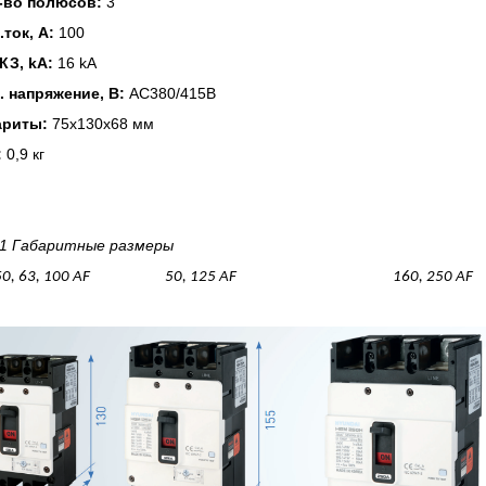
-во полюсов:
3
.ток, А:
100
 КЗ, kA:
16 kA
. напряжение, В:
AC380/415В
ариты:
75х130х68 мм
:
0,9 кг
1
Габаритные размеры
50, 63, 100 AF
50, 125 AF
160, 250 AF