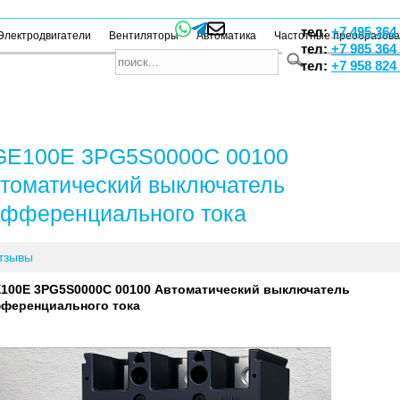
тел:
+7 495 364
Электродвигатели
Вентиляторы
Автоматика
Частотные преобразов
тел:
+7 985 364
тел:
+7 958 824
GE100E 3PG5S0000C 00100
томатический выключатель
фференциального тока
тзывы
100E 3PG5S0000C 00100 Автоматический выключатель
ференциального тока