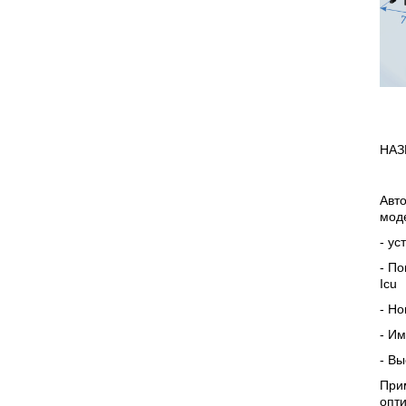
НАЗ
Авт
мод
-
ус
-
По
Icu
-
Но
-
Им
-
Вы
При
опти