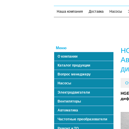
Наша компания
Доставка
Насосы
Меню
H
О компании
Ав
Каталог продукции
ди
Вопрос менеджеру
О
Насосы
Электродвигатели
HGE
диф
Вентиляторы
Автоматика
Частотные преобразователи
Ремонт и ТО