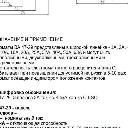
ЗНАЧЕНИЕ И ПРИМЕНЕНИЕ
оматы ВА 47-29 представлены в широкой линейке - 1А, 2А, 
 10А, 16А, 20А, 25А, 32А, 40А, 50А, 63А и могут быть
ополюсными, двухполюсными, трехполюсными и
ырехполюсными;
ствительность электромагнитного расцепителя типа С
батывает при превышении допустимой нагрузки в 5-10 раз;
омат оснащен индикатором положения контактов.
шифровка обозначения:
47-29_3 полюса 3А ток к.з. 4.5кА хар-ка С ESQ
47-29 -
модель;
олюса –
–
номинальный ток;
kA
–
отключающая способность;