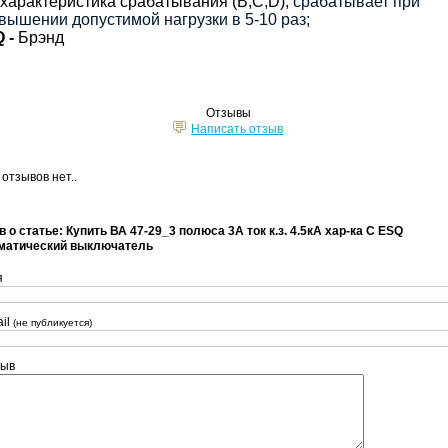
характеристика срабатывания (
B
,
C
,
D
),
срабатывает при
вышении допустимой нагрузки в 5-10 раз;
Q
-
Брэнд
Отзывы
Написать отзыв
 отзывов нет..
 о статье: Купить ВА 47-29_3 полюса 3А ток к.з. 4.5кА хар-ка С ESQ
матический выключатель
я
il
(не публикуется)
зыв