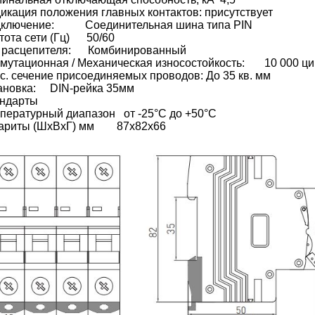
икация положения главных контактов: присутствует
ключение:
Соединительная шина типа PIN
тота сети (Гц)
50/60
 расцепителя:
Комбинированный
мутационная / Механическая износостойкость:
10 000 ци
с. сечение присоединяемых проводов: До 35 кв. мм
ановка:
DIN-рейка 35мм
ндарты
пературный диапазон
от -25°C до +50°C
ариты (ШхВхГ) мм
87х82х66