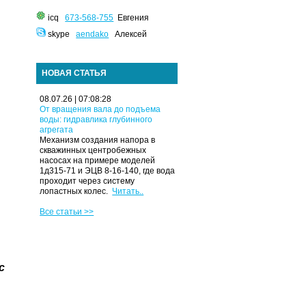
icq
673-568-755
Евгения
skype
aendako
Алексей
НОВАЯ СТАТЬЯ
08.07.26 | 07:08:28
От вращения вала до подъема
воды: гидравлика глубинного
агрегата
Механизм создания напора в
скважинных центробежных
насосах на примере моделей
1д315-71 и ЭЦВ 8-16-140, где вода
проходит через систему
лопастных колес.
Читать..
Все статьи >>
с