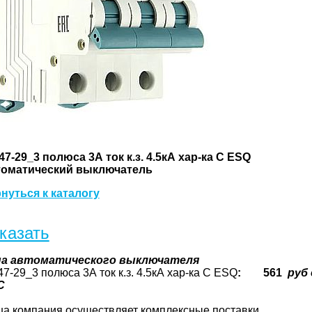
47-29_3 полюса 3А ток к.з. 4.5кА хар-ка С ESQ
оматический выключатель
нуться к каталогу
казать
на
автоматического выключателя
47-29_3 полюса 3А ток к.з. 4.5кА хар-ка С ESQ
: 561
руб 
С
а компания осуществляет комплексные поставки