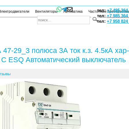
тел:
+7 495 364
Электродвигатели
Вентиляторы
Автоматика
Частотные преобразов
тел:
+7 985 364
тел:
+7 958 824
 47-29_3 полюса 3А ток к.з. 4.5кА хар-
 С ESQ Автоматический выключатель
тзывы