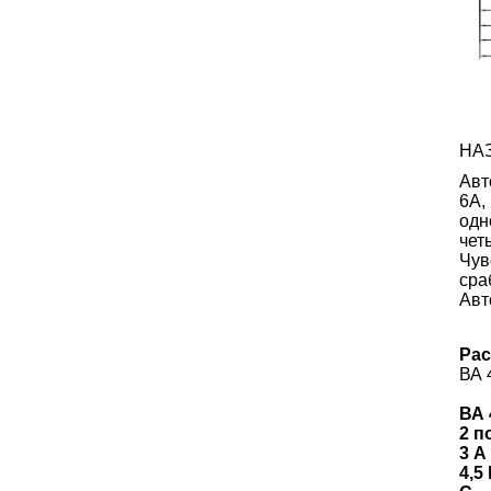
НА
Авт
6А,
одн
чет
Чув
сра
Авт
Рас
ВА 
ВА 
2 п
3
A
4,5