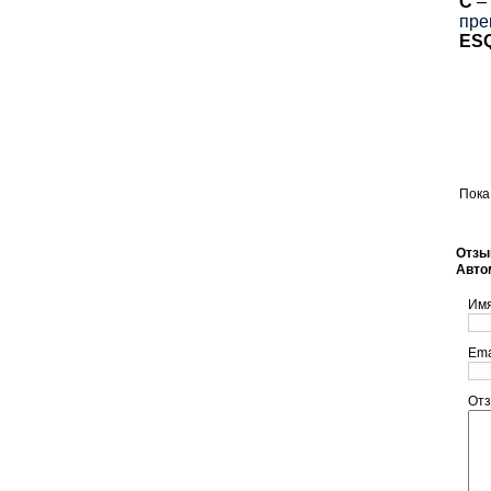
С
– 
пре
ES
Пока
Отзыв
Авто
Им
Ema
От