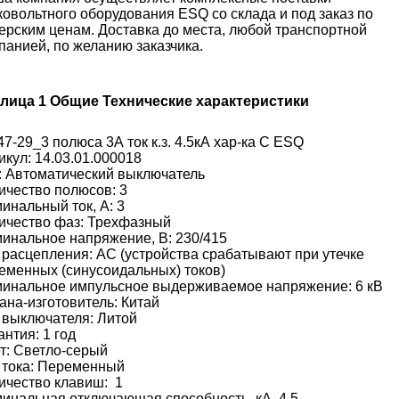
ковольтного оборудования
ESQ
со склада и под заказ по
ерским ценам. Доставка до места, любой транспортной
панией, по желанию заказчика.
лица 1 Общие Технические характеристики
47-29_3 полюса 3А ток к.з. 4.5кА хар-ка С ESQ
икул: 14.03.01.000018
: Автоматический выключатель
ичество полюсов: 3
инальный ток, А: 3
ичество фаз: Трехфазный
инальное напряжение, В: 230/415
 расцепления: AC (устройства срабатывают при утечке
еменных (синусоидальных) токов)
инальное импульсное выдерживаемое напряжение: 6 кВ
ана-изготовитель: Китай
 выключателя: Литой
антия: 1 год
т: Светло-серый
 тока: Переменный
ичество клавиш:
1
инальная отключающая способность, кA
4,5