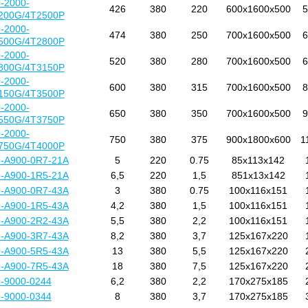
-2000-
426
380
220
600x1600x500
5
200G/4T2500P
-2000-
474
380
250
700x1600x500
6
500G/4T2800P
-2000-
520
380
280
700x1600x500
6
800G/4T3150P
-2000-
600
380
315
700x1600x500
8
150G/4T3500P
-2000-
650
380
350
700x1600x500
9
550G/4T3750P
-2000-
750
380
375
900x1800x600
1
750G/4T4000P
-А900-0R7-21A
5
220
0.75
85x113x142
-А900-1R5-21А
6,5
220
1,5
851x13x142
-А900-0R7-43А
3
380
0.75
100x116x151
-А900-1R5-43А
4,2
380
1,5
100x116x151
-А900-2R2-43А
5,5
380
2,2
100x116x151
-А900-3R7-43А
8,2
380
3,7
125x167x220
-А900-5R5-43А
13
380
5,5
125x167x220
-А900-7R5-43А
18
380
7,5
125x167x220
-9000-0244
6,2
380
2,2
170x275x185
-9000-0344
8
380
3,7
170x275x185