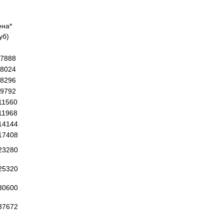
ена*
уб)
7888
8024
8296
9792
11560
11968
14144
17408
23280
25320
30600
37672