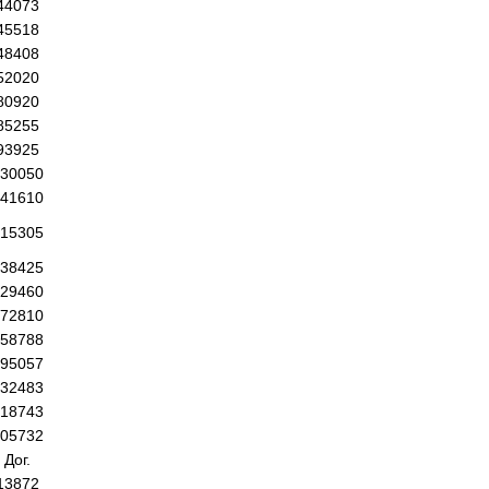
44073
45518
48408
52020
80920
85255
93925
30050
41610
15305
38425
29460
72810
58788
95057
32483
18743
05732
Дог.
13872