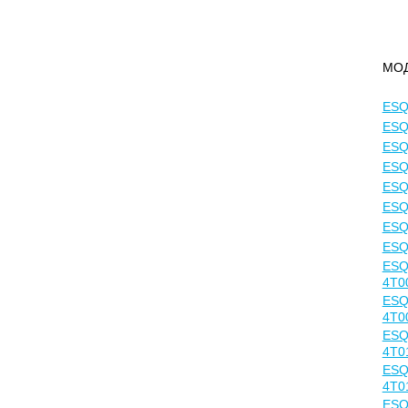
МО
ESQ
ESQ
ESQ
ESQ
ESQ
ESQ
ESQ
ESQ
ESQ
4T0
ESQ
4T0
ESQ
4T0
ESQ
4T0
ESQ