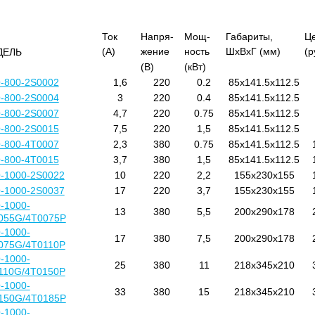
Ток
Напря-
Мощ-
Габариты,
Ц
(А)
жение
ность
ШхВхГ (мм)
(р
ДЕЛЬ
(В)
(кВт)
-800-2S0002
1,6
220
0.2
85x141.5x112.5
-800-2S0004
3
220
0.4
85x141.5x112.5
-800-2S0007
4,7
220
0.75
85x141.5x112.5
-800-2S0015
7,5
220
1,5
85x141.5x112.5
-800-4T0007
2,3
380
0.75
85x141.5x112.5
-800-4T0015
3,7
380
1,5
85x141.5x112.5
-1000-2S0022
10
220
2,2
155x230x155
-1000-2S0037
17
220
3,7
155x230x155
-1000-
13
380
5,5
200x290x178
055G/4T0075P
-1000-
17
380
7,5
200x290x178
075G/4T0110P
-1000-
25
380
11
218x345x210
110G/4T0150P
-1000-
33
380
15
218x345x210
150G/4T0185P
-1000-