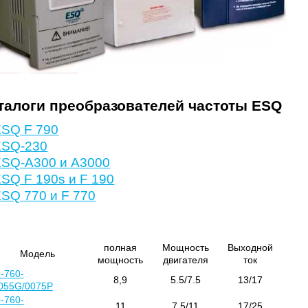
талоги преобразователей частоты ESQ
ESQ F 790
ESQ-230
ESQ-A300 и A3000
SQ F 190s и F 190
SQ 770 и F 770
полная
Мощность
Выходной
Модель
мощность
двигателя
ток
-760-
8,9
5.5/7.5
13/17
055G/0075P
-760-
11
7,5/11
17/25