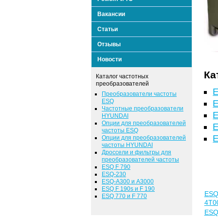
Вакансии
Статьи
Отзывы
Новости
Ка
Каталог частотных
преобразователей
Преобразователи частоты
ESQ
Частотные преобразователи
HYUNDAI
Опции для преобразователей
E
частоты ESQ
E
Опции для преобразователей
частоты HYUNDAI
Дроссели и фильтры для
преобразователей частоты
ESQ F 790
ESQ-230
ESQ-A300 и A3000
ESQ F 190s и F 190
ESQ
ESQ 770 и F 770
4T0
ESQ