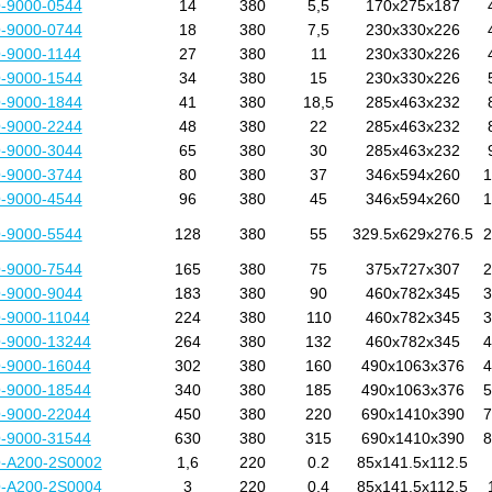
-9000-0544
14
380
5,5
170x275x187
-9000-0744
18
380
7,5
230x330x226
-9000-1144
27
380
11
230x330x226
-9000-1544
34
380
15
230x330x226
-9000-1844
41
380
18,5
285x463x232
-9000-2244
48
380
22
285x463x232
-9000-3044
65
380
30
285x463x232
-9000-3744
80
380
37
346x594x260
1
-9000-4544
96
380
45
346x594x260
1
-9000-5544
128
380
55
329.5x629x276.5
2
-9000-7544
165
380
75
375x727x307
2
-9000-9044
183
380
90
460x782x345
3
-9000-11044
224
380
110
460x782x345
3
-9000-13244
264
380
132
460x782x345
4
-9000-16044
302
380
160
490x1063x376
4
-9000-18544
340
380
185
490x1063x376
5
-9000-22044
450
380
220
690x1410x390
7
-9000-31544
630
380
315
690x1410x390
8
-A200-2S0002
1,6
220
0.2
85x141.5x112.5
-A200-2S0004
3
220
0.4
85x141.5x112.5