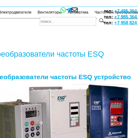
тел:
+7 495 364
Электродвигатели
Вентиляторы
Автоматика
Частотные преобразов
тел:
+7 985 364
тел:
+7 958 824
еобразователи частоты ESQ
еобразователи частоты ESQ устройство