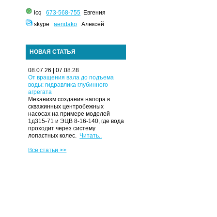
icq
673-568-755
Евгения
skype
aendako
Алексей
НОВАЯ СТАТЬЯ
08.07.26 | 07:08:28
От вращения вала до подъема
воды: гидравлика глубинного
агрегата
Механизм создания напора в
скважинных центробежных
насосах на примере моделей
1д315-71 и ЭЦВ 8-16-140, где вода
проходит через систему
лопастных колес.
Читать..
Все статьи >>