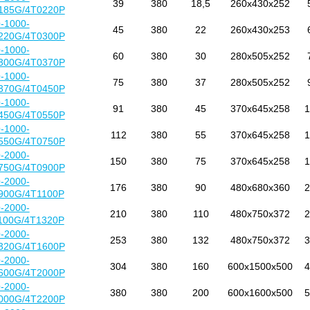
39
380
18,5
260x430x252
185G/4T0220P
-1000-
45
380
22
260x430x253
220G/4T0300P
-1000-
60
380
30
280x505x252
300G/4T0370P
-1000-
75
380
37
280x505x252
370G/4T0450P
-1000-
91
380
45
370x645x258
1
450G/4T0550P
-1000-
112
380
55
370x645x258
1
550G/4T0750P
-2000-
150
380
75
370x645x258
1
750G/4T0900P
-2000-
176
380
90
480x680x360
2
900G/4T1100P
-2000-
210
380
110
480x750x372
2
100G/4T1320P
-2000-
253
380
132
480x750x372
3
320G/4T1600P
-2000-
304
380
160
600x1500x500
4
600G/4T2000P
-2000-
380
380
200
600x1600x500
5
000G/4T2200P