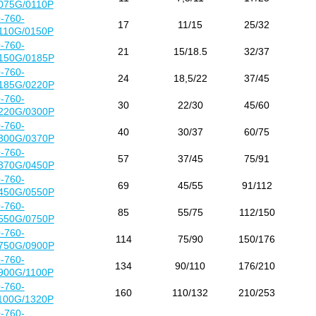
075G/0110P
-760-
17
11/15
25/32
110G/0150P
-760-
21
15/18.5
32/37
150G/0185P
-760-
24
18,5/22
37/45
185G/0220P
-760-
30
22/30
45/60
220G/0300P
-760-
40
30/37
60/75
300G/0370P
-760-
57
37/45
75/91
370G/0450P
-760-
69
45/55
91/112
450G/0550P
-760-
85
55/75
112/150
550G/0750P
-760-
114
75/90
150/176
750G/0900P
-760-
134
90/110
176/210
900G/1100P
-760-
160
110/132
210/253
100G/1320P
-760-