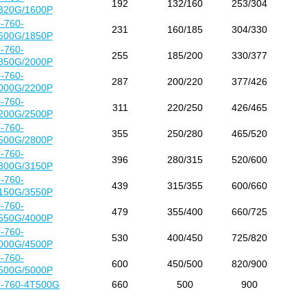
192
132/160
253/304
320G/1600P
-760-
231
160/185
304/330
600G/1850P
-760-
255
185/200
330/377
850G/2000P
-760-
287
200/220
377/426
000G/2200P
-760-
311
220/250
426/465
200G/2500P
-760-
355
250/280
465/520
500G/2800P
-760-
396
280/315
520/600
800G/3150P
-760-
439
315/355
600/660
150G/3550P
-760-
479
355/400
660/725
550G/4000P
-760-
530
400/450
725/820
000G/4500P
-760-
600
450/500
820/900
500G/5000P
-760-4T500G
660
500
900