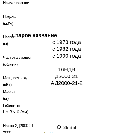
Наименование
Подача
(м3/ч)
Старое название
Напор
с 1973 года
(м)
с 1982 года
с 1990 года
Частота вращен.
(об/мин)
16НДВ
Д2000-21
Мощность э/д
АД2000-21-2
(кВт)
Масса
(кг)
Габариты
L х B х X (мм)
Насос 2Д2000-21
Отзывы
2000