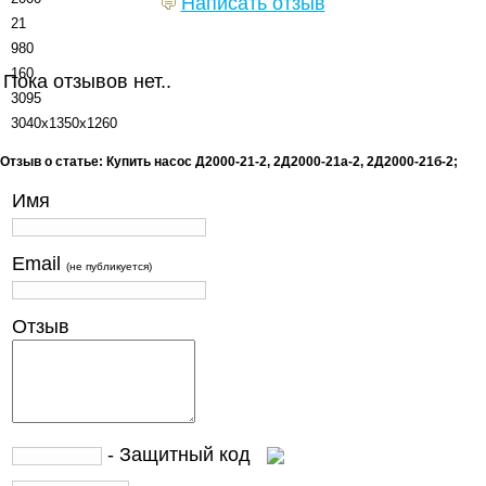
Написать отзыв
21
980
160
Пока отзывов нет..
3095
3040х1350х1260
Отзыв о статье: Купить насос Д2000-21-2, 2Д2000-21а-2, 2Д2000-21б-2;
Имя
Email
(не публикуется)
Отзыв
- Защитный код