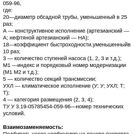
059-96,
где:
20—диаметр обсадной трубы, уменьшенный в 25
раз;
А — конструктивное исполнение (артезианский —
А; нефтяной артезианский — НА);
18—коэффициент быстроходности,уменьшенныйв
10 раз;
3 — количество ступеней насоса (1, 2, 3 и т.д.);
М1 —индекс и порядковый номер модернизации
(М1 М2 и т.д.);
5 — количество секций трансмиссии;
УХЛ — климатическое исполнение (У; У; УХЛ; Т;
Т);
4 — категория размещения (2, 3, 4);
ТУ У 3.19-05785454-059-96—номер технических
условий.
Взаимозаменяемость: