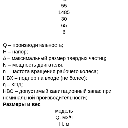
55
1485
30
65
6
Q – производительность;
Н – напор;
Δ – максимальный размер твердых частиц;
N – мощность двигателя;
n – частота вращения рабочего колеса;
HВХ – подпор на входе (не более);
η – КПД;
HВС – допустимый кавитационный запас при
номинальной производительности;
Размеры и вес
модель
Q, м3/ч
H, м