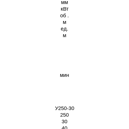
мм
кВт
об .
м
ед.
м
мин
У250-30
250
30
40