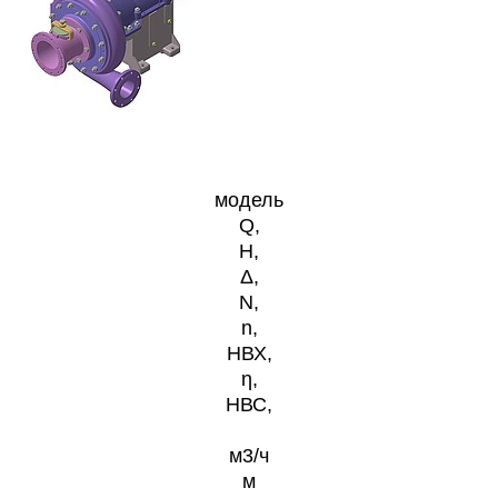
модель
Q,
H,
Δ,
N,
n,
HВХ,
η,
HВС,
м3/ч
м