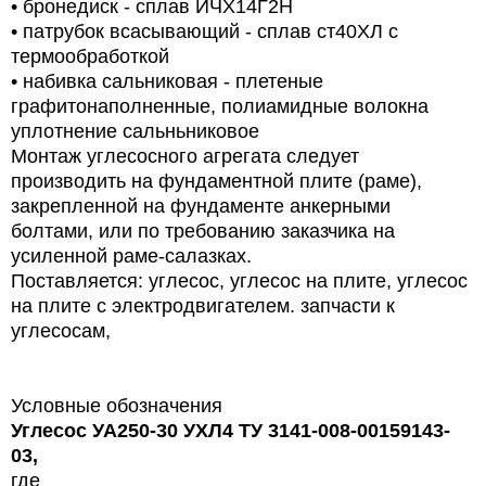
• бронедиск - сплав ИЧХ14Г2Н
• патрубок всасывающий - сплав ст40ХЛ с
термообработкой
• набивка сальниковая - плетеные
графитонаполненные, полиамидные волокна
уплотнение сальньниковое
Монтаж углесосного агрегата следует
производить на фундаментной плите (раме),
закрепленной на фундаменте анкерными
болтами, или по требованию заказчика на
усиленной раме-салазках.
Поставляется: углесос, углесос на плите, углесос
на плите с электродвигателем. запчасти к
углесосам,
Условные обозначения
Углесос УА250-30 УХЛ4 ТУ 3141-008-00159143-
03,
где