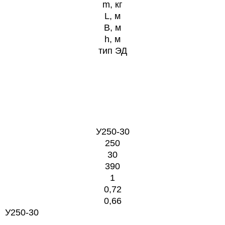
m, кг
L, м
B, м
h, м
тип ЭД
У250-30
250
30
390
1
0,72
0,66
У250-30