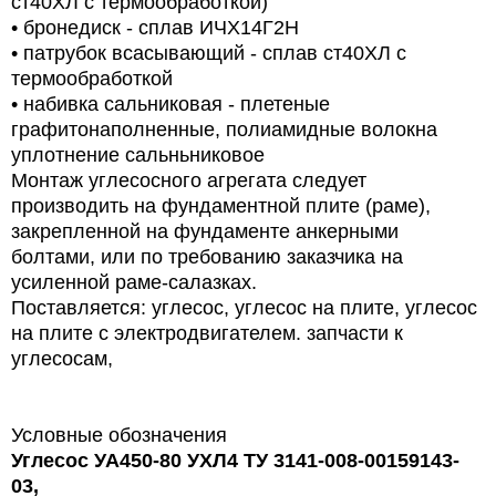
ст40ХЛ с термообработкой)
• бронедиск - сплав ИЧХ14Г2Н
• патрубок всасывающий - сплав ст40ХЛ с
термообработкой
• набивка сальниковая - плетеные
графитонаполненные, полиамидные волокна
уплотнение сальньниковое
Монтаж углесосного агрегата следует
производить на фундаментной плите (раме),
закрепленной на фундаменте анкерными
болтами, или по требованию заказчика на
усиленной раме-салазках.
Поставляется: углесос, углесос на плите, углесос
на плите с электродвигателем. запчасти к
углесосам,
Условные обозначения
Углесос УА450-80 УХЛ4 ТУ 3141-008-00159143-
03,