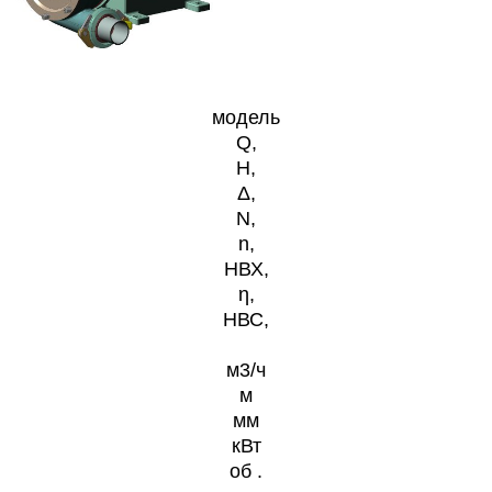
модель
Q,
H,
Δ,
N,
n,
HВХ,
η,
HВС,
м3/ч
м
мм
кВт
об .