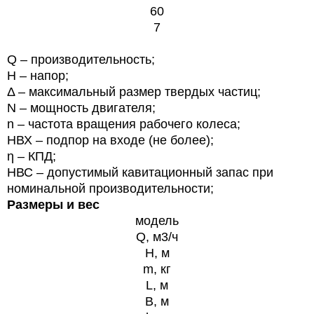
60
7
Q – производительность;
Н – напор;
Δ – максимальный размер твердых частиц;
N – мощность двигателя;
n – частота вращения рабочего колеса;
HВХ – подпор на входе (не более);
η – КПД;
HВС – допустимый кавитационный запас при
номинальной производительности;
Размеры и вес
модель
Q, м3/ч
H, м
m, кг
L, м
B, м