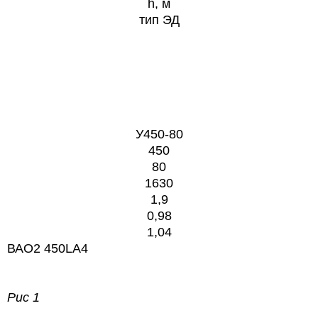
h, м
тип ЭД
У450-80
450
80
1630
1,9
0,98
1,04
ВАО2 450LA4
Рис 1