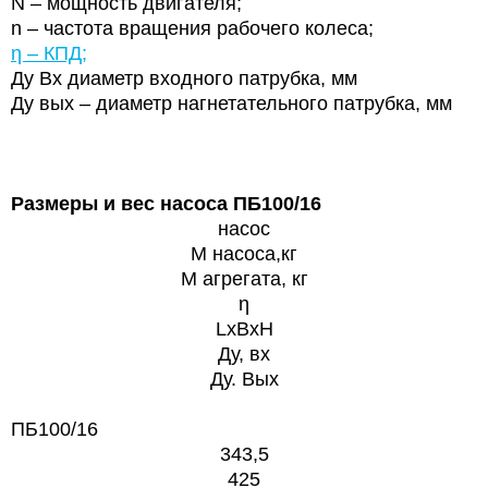
N – мощность двигателя;
n – частота вращения рабочего колеса;
η – КПД;
Ду Вх диаметр входного патрубка, мм
Ду вых – диаметр нагнетательного патрубка, мм
Размеры и вес насоса
ПБ100/16
насос
M насоса,кг
M агрегата, кг
η
LxBxH
Ду, вх
Ду. Вых
ПБ100/16
343,5
425