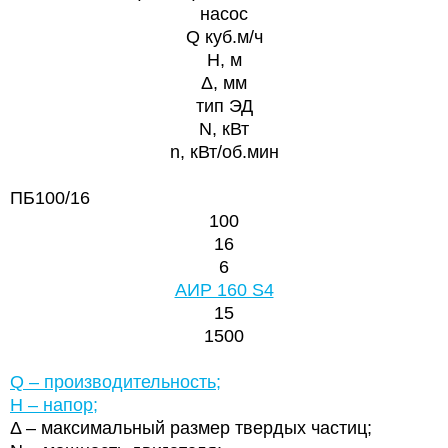
насос
Q куб.м/ч
H, м
Δ, мм
тип ЭД
N, кВт
n, кВт/об.мин
ПБ100/16
100
16
6
АИР 160 S4
15
1500
Q – производительность;
Н – напор;
Δ – максимальный размер твердых частиц;