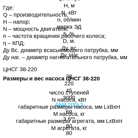
H, м
Где:
N, кВт
Q – производительность;
n, об/мин
Н – напор;
марка ЭД
N – мощность двигателя;
h, %
n – частота вращения рабочего колеса;
D, м.
η – КПД;
Ду, вс
Ду Вс. диаметр всасывающего патрубка, мм
Ду. Наг
Ду наг. – диаметр нагнетательного патрубка, мм
ЦНСГ 38-220
38
Размеры и вес насоса
ЦНСГ 38-220
220
45
число ступеней
3000
N насоса, кВт
4AM 200L2
габаритные размеры насоса, мм LxBxH
69
М насоса, кг
3,6**
габаритные размеры агрегата, мм LxBxH
80
M агрегата, кг
80