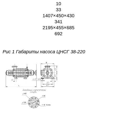
10
33
1407×450×430
341
2195×455×685
692
Рис 1 Габариты насоса ЦНСГ 38-220