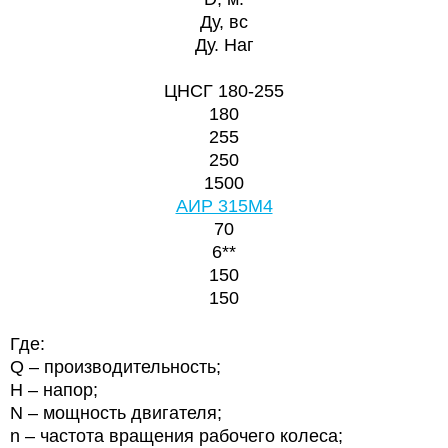
Ду, вс
Ду. Наг
ЦНСГ 180-255
180
255
250
1500
АИР 315М4
70
6**
150
150
Где:
Q – производительность;
Н – напор;
N – мощность двигателя;
n – частота вращения рабочего колеса;