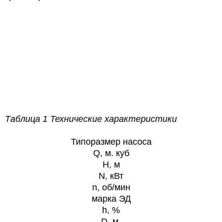
Таблица 1 Технические характеристики
Типоразмер насоса
Q, м. куб
H, м
N, кВт
n, об/мин
марка ЭД
h, %
D, м.