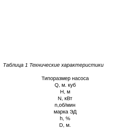
Таблица 1 Технические характеристики
Типоразмер насоса
Q, м. куб
H, м
N, кВт
n,об/мин
марка ЭД
h, %
D, м.