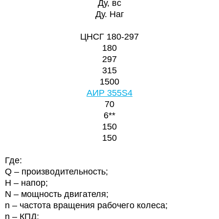
Ду, вс
Ду. Наг
ЦНСГ 180-297
180
297
315
1500
АИР 355S4
70
6**
150
150
Где:
Q – производительность;
Н – напор;
N – мощность двигателя;
n – частота вращения рабочего колеса;
η – КПД;