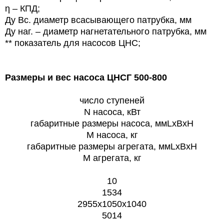
η – КПД;
Ду Вс. диаметр всасывающего патрубка, мм
Ду наг. – диаметр нагнетательного патрубка, мм
** показатель для насосов ЦНС;
Размеры и вес насоса
ЦНСГ 500-800
число ступеней
N насоса, кВт
габаритные размеры насоса, ммLxBxH
М насоса, кг
габаритные размеры агрегата, ммLxBxH
M агрегата, кг
10
1534
2955х1050х1040
5014