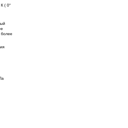
К ( 0°
ный
ее
 более
ния
Па