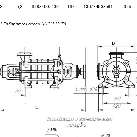
2
5,2
839×450×430
187
1387×450×561
335
 1 Габариты насоса ЦНСН 13-70