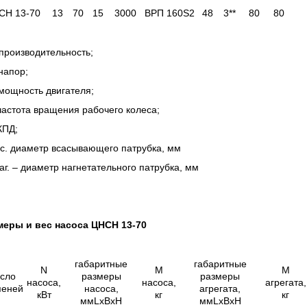
СН 13-70
13
70
15
3000
ВРП 160S2
48
3**
80
80
производительность;
напор;
мощность двигателя;
частота вращения рабочего колеса;
КПД;
с. диаметр всасывающего патрубка, мм
аг. – диаметр нагнетательного патрубка, мм
меры и вес насоса
ЦНСН 13-70
габаритные
габаритные
N
М
M
сло
размеры
размеры
насоса,
насоса,
агрегата,
пеней
насоса,
агрегата,
кВт
кг
кг
ммLxBxH
ммLxBxH