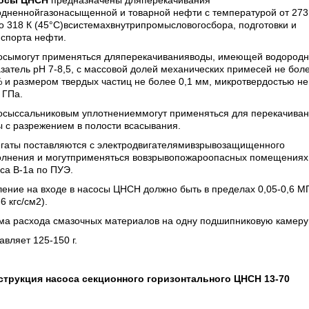
осы ЦНСН
предназначены дляперекачивания
дненнойгазонасыщенной и товарной нефти с температурой от 273 
о 318 К (45°С)всистемахвнутрипромысловогосбора, подготовки и
нспорта нефти.
осымогут применяться дляперекачиванияводы, имеющей водород
затель рН 7-8,5, с массовой долей механических примесей не бол
 и размером твердых частиц не более 0,1 мм, микротвердостью не
 ГПа.
осыссальниковым уплотнениеммогут применяться для перекачива
 с разрежением в полости всасывания.
егаты поставляются с электродвигателямивзрывозащищенного
олнения и могутприменяться вовзрывопожароопасных помещениях
са В-1а по ПУЭ.
ение на входе в насосы ЦНСН должно быть в пределах 0,05-0,6 М
-6 кгс/см2).
ма расхода смазочных материалов на одну подшипниковую камеру
авляет 125-150 г.
струкция
насоса секционного горизонтального ЦНСН 13-70