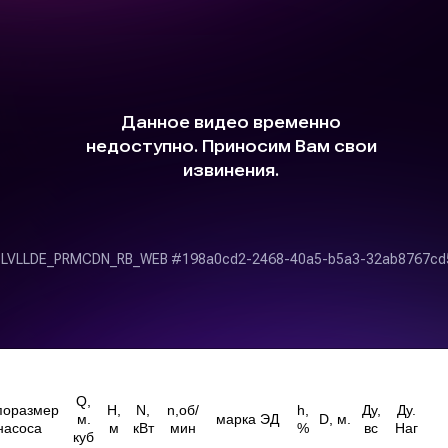
Q,
поразмер
H,
N,
n,об/
h,
Ду,
Ду.
м.
марка ЭД
D, м.
насоса
м
кВт
мин
%
вс
Наг
куб