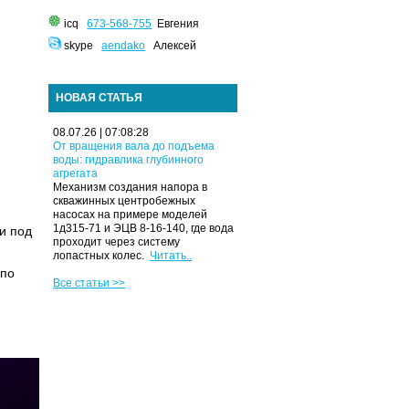
icq
673-568-755
Евгения
skype
aendako
Алексей
НОВАЯ СТАТЬЯ
08.07.26 | 07:08:28
От вращения вала до подъема
воды: гидравлика глубинного
агрегата
Механизм создания напора в
скважинных центробежных
насосах на примере моделей
1д315-71 и ЭЦВ 8-16-140, где вода
и под
проходит через систему
лопастных колес.
Читать..
 по
Все статьи >>