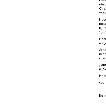
Нас
обво
С) д
тра
Нас
пока
0,1%
1,47
Нас
воды
Агр
исп
клас
Давл
(0,5
Нор
сост
Кон