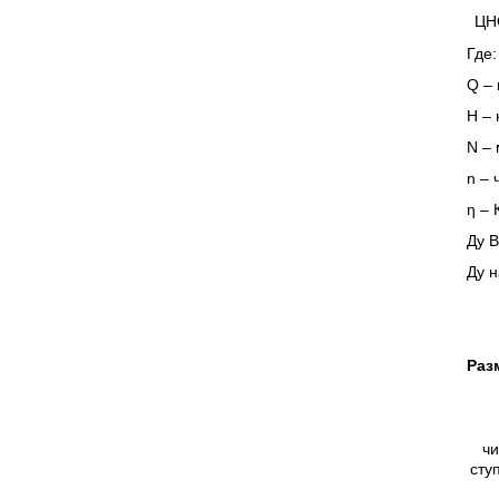
ЦН
Где:
Q – 
Н – 
N – 
n – 
η – 
Ду В
Ду н
Раз
чи
сту