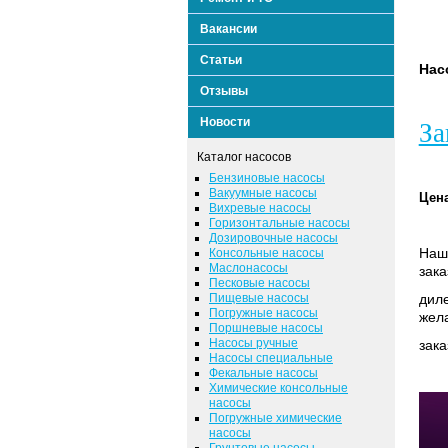
Вакансии
Статьи
Нас
Отзывы
Новости
За
Каталог насосов
Бензиновые насосы
Вакуумные насосы
Цена
Вихревые насосы
Горизонтальные насосы
Дозировочные насосы
Наша
Консольные насосы
Маслонасосы
зака
Песковые насосы
Пищевые насосы
диле
Погружные насосы
жел
Поршневые насосы
Насосы ручные
зака
Насосы специальные
Фекальные насосы
Химические консольные
насосы
Погружные химические
насосы
Грунтовые насосы