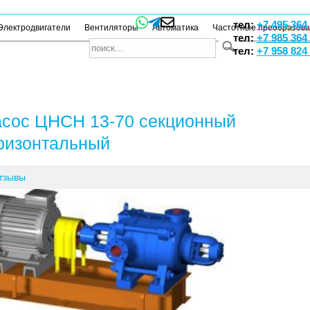
тел:
+7 495 364
Электродвигатели
Вентиляторы
Автоматика
Частотные преобразов
тел:
+7 985 364
тел:
+7 958 824
сос ЦНСН 13-70 секционный
ризонтальный
тзывы