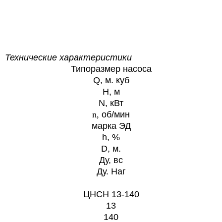
Технические характеристики
Типоразмер насоса
Q, м. куб
H, м
N, кВт
n,
об/мин
марка ЭД
h, %
D, м.
Ду, вс
Ду. Наг
ЦНСН 13-140
13
140