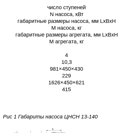
число ступеней
N насоса, кВт
габаритные размеры насоса, мм LxBxH
М насоса, кг
габаритные размеры агрегата, мм LxBxH
M агрегата, кг
4
10,3
981×450×430
229
1626×450×621
415
Рис 1 Габариты насоса ЦНСН 13-140